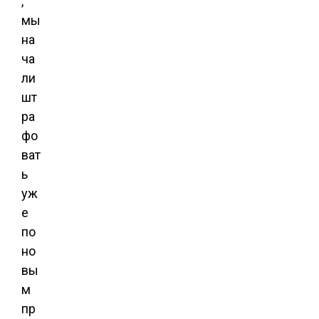
,
мы
на
ча
ли
шт
ра
фо
ват
ь
уж
е
по
но
вы
м
пр