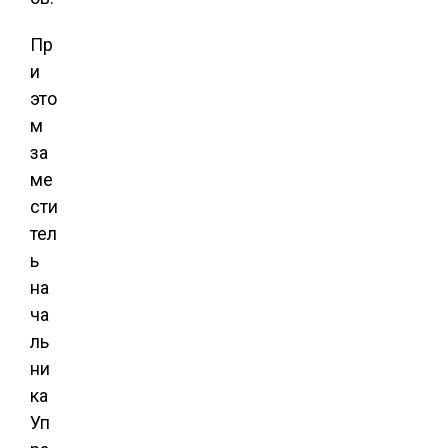
Пр
и
это
м
за
ме
сти
тел
ь
на
ча
ль
ни
ка
Уп