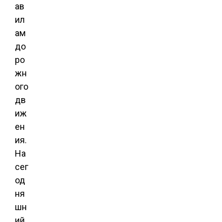
ав
ил
ам
до
ро
жн
ого
дв
иж
ен
ия.
На
сег
од
ня
шн
ий