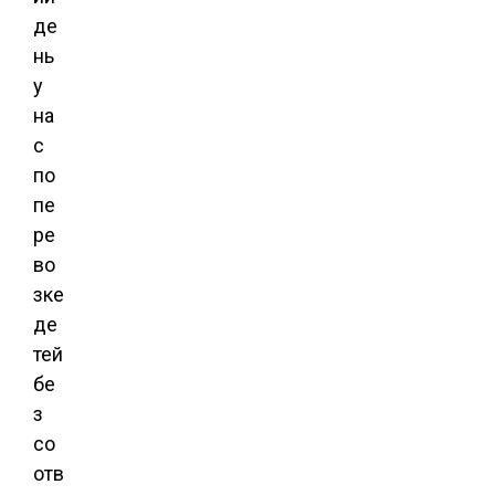
де
нь
у
на
с
по
пе
ре
во
зке
де
тей
бе
з
со
отв