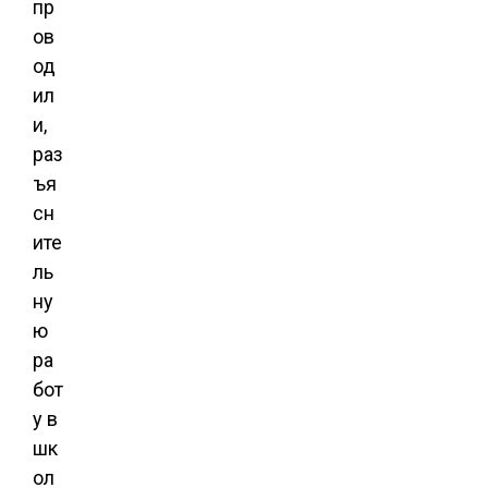
пр
ов
од
ил
и,
раз
ъя
сн
ите
ль
ну
ю
ра
бот
у в
шк
ол