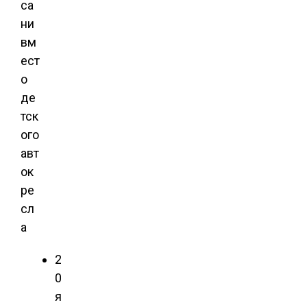
са
ни
вм
ест
о
де
тск
ого
авт
ок
ре
сл
а
2
0
я