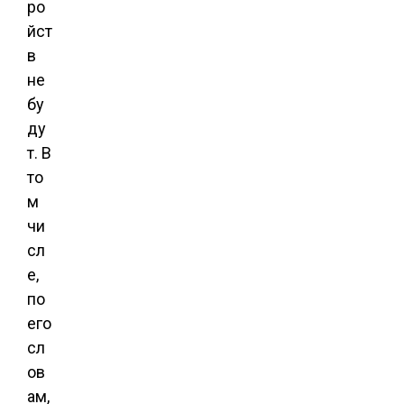
ро
йст
в
не
бу
ду
т. В
то
м
чи
сл
е,
по
его
сл
ов
ам,