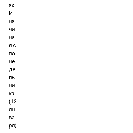
ах.
И
на
чи
на
я с
по
не
де
ль
ни
ка
(12
ян
ва
ря)