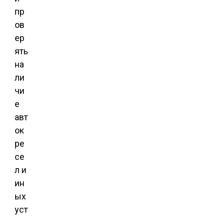
пр
ов
ер
ять
на
ли
чи
е
авт
ок
ре
се
л и
ин
ых
уст