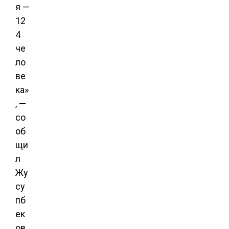
я —
12
4
че
ло
ве
ка»
, —
со
об
щи
л
Жу
су
пб
ек
ов.