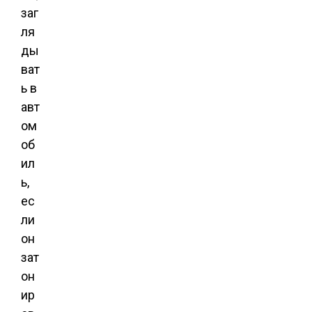
заг
ля
ды
ват
ь в
авт
ом
об
ил
ь,
ес
ли
он
зат
он
ир