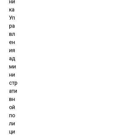
ни
ка
Уп
ра
вл
ен
ия
ад
ми
ни
стр
ати
вн
ой
по
ли
ци