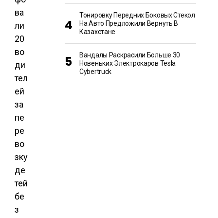
ва
Тонировку Передних Боковых Стекол
На Авто Предложили Вернуть В
ли
Казахстане
20
во
Вандалы Раскрасили Больше 30
Новеньких Электрокаров Tesla
ди
Cybertruck
тел
ей
за
пе
ре
во
зку
де
тей
бе
з