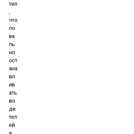
тил
,
что
по
ва
ль
но
ост
ана
вл
ив
ать
во
ди
тел
ей
и