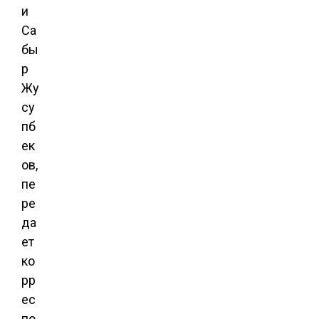
и
Са
бы
р
Жу
су
пб
ек
ов,
пе
ре
да
ет
ко
рр
ес
по