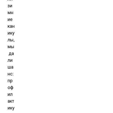
зи
мн
ие
кан
ику
лы,
мы
да
ли
ша
нс:
пр
оф
ил
акт
ику