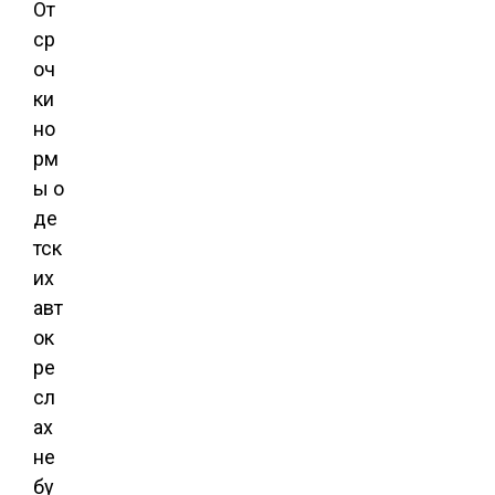
От
ср
оч
ки
но
рм
ы о
де
тск
их
авт
ок
ре
сл
ах
не
бу