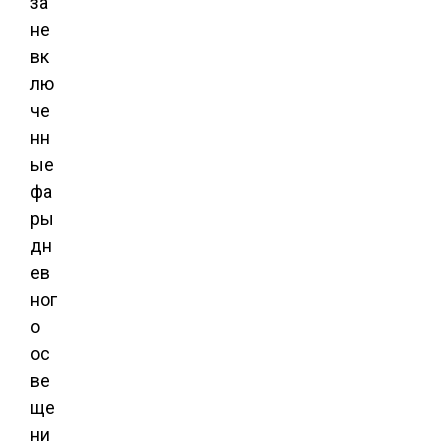
за
не
вк
лю
че
нн
ые
фа
ры
дн
ев
ног
о
ос
ве
ще
ни