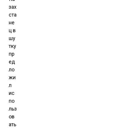
зах
ста
не
ц в
шу
тку
пр
ед
ло
жи
л
ис
по
льз
ов
ать