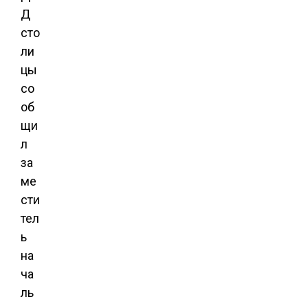
Д
сто
ли
цы
со
об
щи
л
за
ме
сти
тел
ь
на
ча
ль