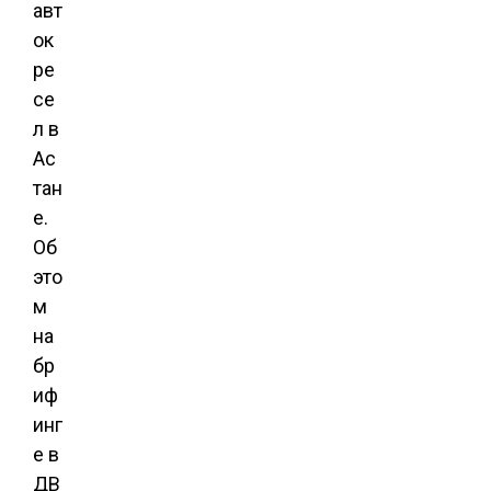
авт
ок
ре
се
л в
Ас
тан
е.
Об
это
м
на
бр
иф
инг
е в
ДВ