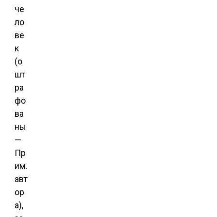
че
ло
ве
к
(о
шт
ра
фо
ва
ны
—
Пр
им.
авт
ор
а),