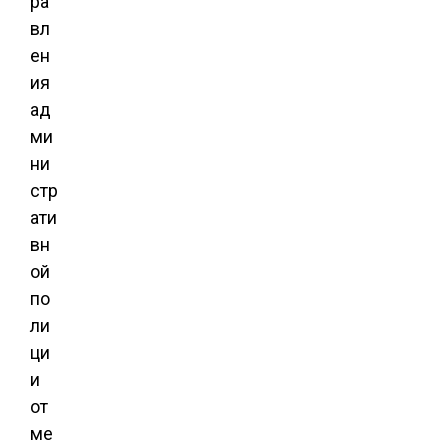
ра
вл
ен
ия
ад
ми
ни
стр
ати
вн
ой
по
ли
ци
и
от
ме