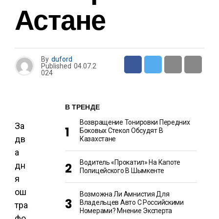
Астане
By
duford
Published
04.07.2
024
В ТРЕНДЕ
Возвращение Тонировки Передних
За
Боковых Стекол Обсудят В
дв
Казахстане
а
Водитель «прокатил» На Капоте
дн
Полицейского В Шымкенте
я
ош
Возможна Ли Амнистия Для
Владельцев Авто С Российскими
тра
Номерами? Мнение Эксперта
фо