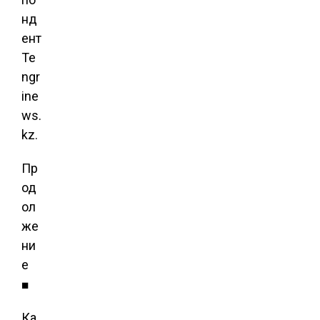
нд
ент
Te
ngr
ine
ws.
kz.
Пр
од
ол
же
ни
е
■
Ка