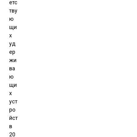
етс
тву
ю
щи
х
уд
ер
жи
ва
ю
щи
х
уст
ро
йст
в
20