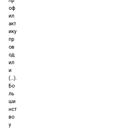
пр
оф
ил
акт
ику
пр
ов
од
ил
и
(…).
Бо
ль
ши
нст
во
у