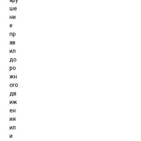
ше
ни
е
пр
ав
ил
до
ро
жн
ого
дв
иж
ен
ия
ил
и