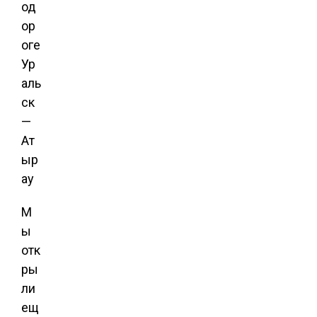
М
ы
отк
ры
ли
ещ