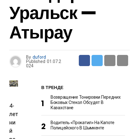
Уральск —
Атырау
By
duford
Published
01.07.2
024
В ТРЕНДЕ
Возвращение Тонировки Передних
Боковых Стекол Обсудят В
4-
Казахстане
лет
ни
Водитель «прокатил» На Капоте
Полицейского В Шымкенте
й