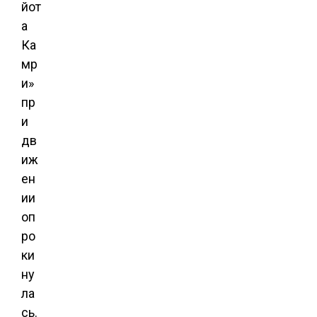
йот
а
Ка
мр
и»
пр
и
дв
иж
ен
ии
оп
ро
ки
ну
ла
сь.