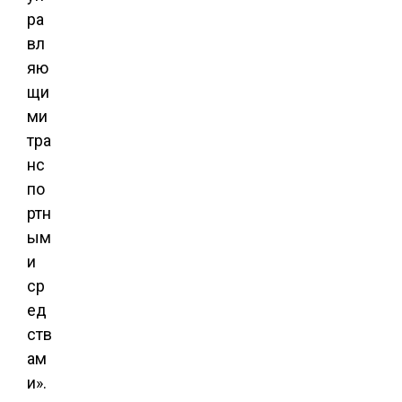
ра
вл
яю
щи
ми
тра
нс
по
ртн
ым
и
ср
ед
ств
ам
и».