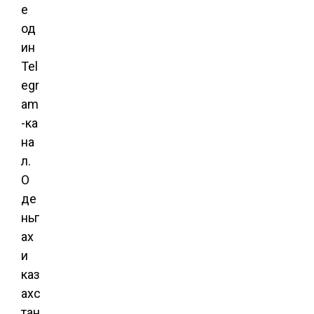
е
од
ин
Tel
egr
am
-ка
на
л.
О
де
ньг
ах
и
каз
ахс
тан