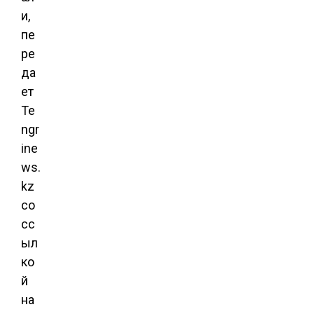
и,
пе
ре
да
ет
Te
ngr
ine
ws.
kz
со
сс
ыл
ко
й
на