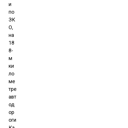
и
по
ЗК
О,
на
18
8-
м
ки
ло
ме
тре
авт
од
ор
оги
Ка