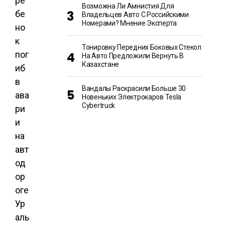
ре
Возможна Ли Амнистия Для
бе
Владельцев Авто С Российскими
Номерами? Мнение Эксперта
но
к
Тонировку Передних Боковых Стекол
пог
На Авто Предложили Вернуть В
Казахстане
иб
в
Вандалы Раскрасили Больше 30
ава
Новеньких Электрокаров Tesla
Cybertruck
ри
и
на
авт
од
ор
оге
Ур
аль