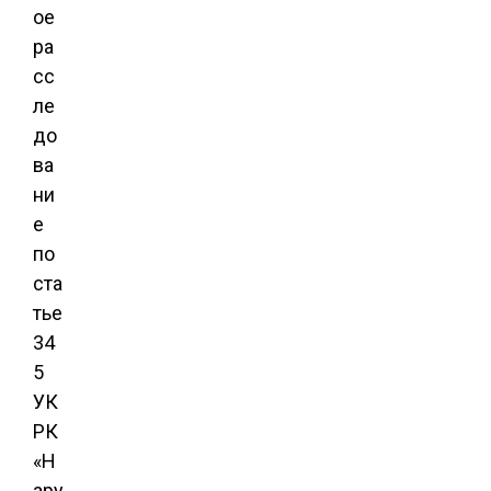
ое
ра
сс
ле
до
ва
ни
е
по
ста
тье
34
5
УК
РК
«Н
ару