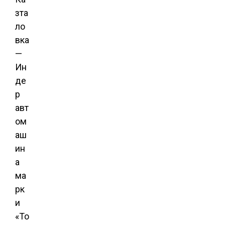
зта
ло
вка
—
Ин
де
р
авт
ом
аш
ин
а
ма
рк
и
«То