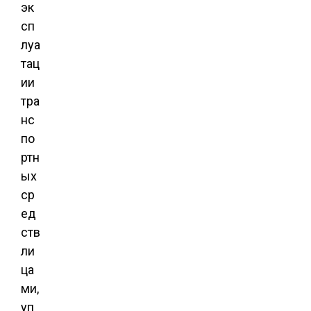
эк
сп
луа
тац
ии
тра
нс
по
ртн
ых
ср
ед
ств
ли
ца
ми,
уп