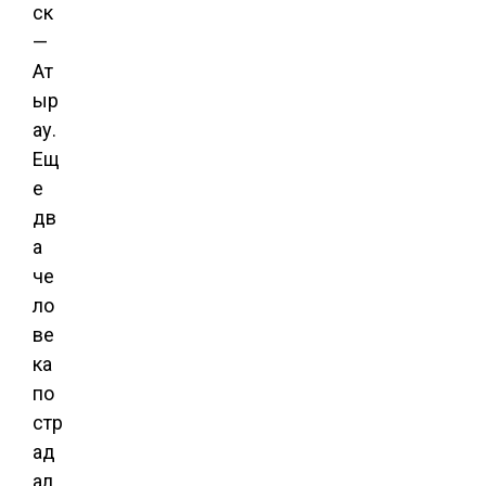
ск
—
Ат
ыр
ау.
Ещ
е
дв
а
че
ло
ве
ка
по
стр
ад
ал