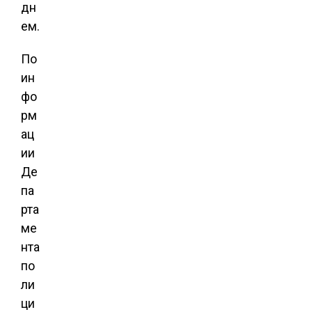
дн
ем.
По
ин
фо
рм
ац
ии
Де
па
рта
ме
нта
по
ли
ци