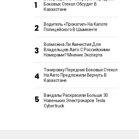
Боковых Стекол Обсудят В
Казахстане
Водитель «прокатил» На Капоте
Полицейского В Шымкенте
Возможна Ли Амнистия Для
Владельцев Авто С Российскими
Номерами? Мнение Эксперта
Тонировку Передних Боковых Стекол
На Авто Предложили Вернуть В
Казахстане
Вандалы Раскрасили Больше 30
Новеньких Электрокаров Tesla
Cybertruck