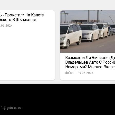
ь «прокатил» На Капоте
йского В Шымкенте
.06.2024
Возможна Ли Амнистия Д
Владельцев Авто С Росси
Номерами? Мнение Экспе
duford
29.06.2024
nfo@gototop.ee