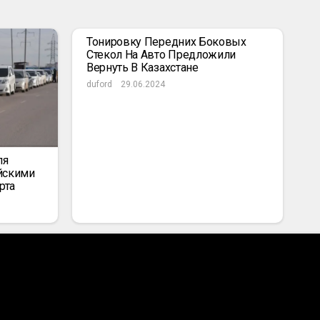
Тонировку Передних Боковых
Стекол На Авто Предложили
Вернуть В Казахстане
duford
29.06.2024
ля
йскими
рта