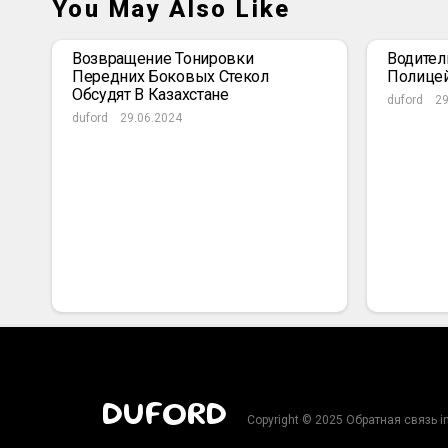
You May Also Like
Возвращение Тонировки
Водител
Передних Боковых Стекол
Полице
Обсудят В Казахстане
duford
29
duford
29.06.2024
DUFORD
Copyright © 2025 Обратная связь i