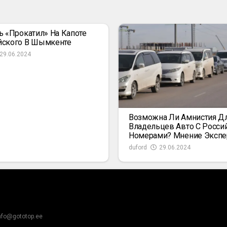
ь «прокатил» На Капоте
йского В Шымкенте
29.06.2024
Возможна Ли Амнистия Д
Владельцев Авто С Росси
Номерами? Мнение Экспе
duford
29.06.2024
nfo@gototop.ee