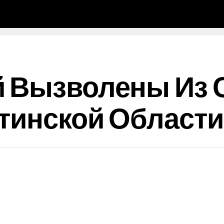
й Вызволены Из 
тинской Области