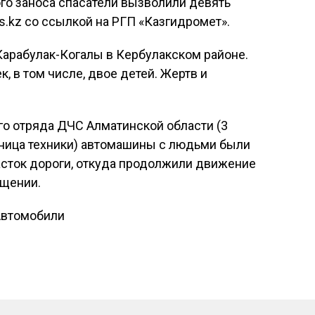
го заноса спасатели вызволили девять
s.kz со ссылкой на РГП «Казгидромет».
Карабулак-Когалы в Кербулакском районе.
к, в том числе, двое детей. Жертв и
го отряда ДЧС Алматинской области (3
иница техники) автомашины с людьми были
сток дороги, откуда продолжили движение
бщении.
Автомобили