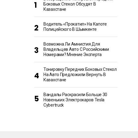
Боковых Стекол Обсудят В
Казахстане
Водитель «прокатил» На Капоте
Полицейского В Шымкенте
Возможна Ли Амнистия Для
Владельцев Авто С Российскими
Номерами? Мнение Эксперта
Тонировку Передних Боковых Стекол
На Авто Предложили Вернуть В
Казахстане
Вандалы Раскрасили Больше 30
Новеньких Электрокаров Tesla
Cybertruck