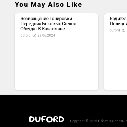
You May Also Like
Возвращение Тонировки
Водител
Передних Боковых Стекол
Полице
Обсудят В Казахстане
duford
duford
29.06.2024
DUFORD
Copyright © 2025 Обратная связь i