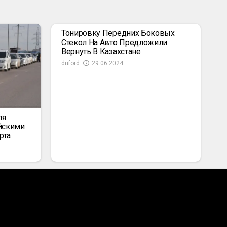
Тонировку Передних Боковых
Стекол На Авто Предложили
Вернуть В Казахстане
duford
29.06.2024
ля
йскими
рта