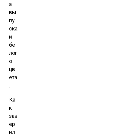
а
вы
пу
ска
и
бе
лог
о
цв
ета
.
Ка
к
зав
ер
ил