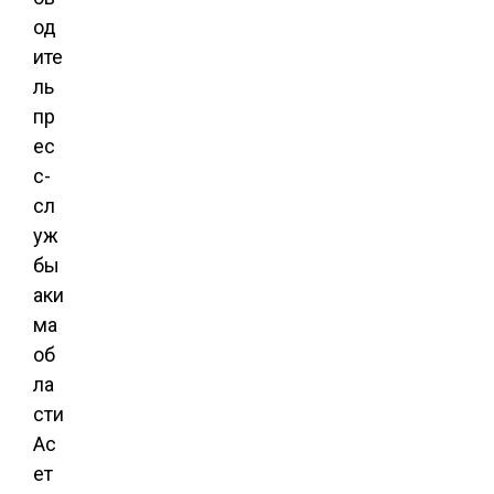
од
ите
ль
пр
ес
с-
сл
уж
бы
аки
ма
об
ла
сти
Ас
ет