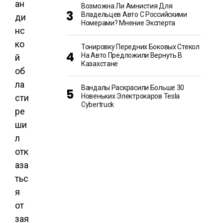
ан
Возможна Ли Амнистия Для
Владельцев Авто С Российскими
ди
Номерами? Мнение Эксперта
нс
ко
Тонировку Передних Боковых Стекол
На Авто Предложили Вернуть В
й
Казахстане
об
ла
Вандалы Раскрасили Больше 30
Новеньких Электрокаров Tesla
сти
Cybertruck
ре
ши
л
отк
аза
тьс
я
от
зая