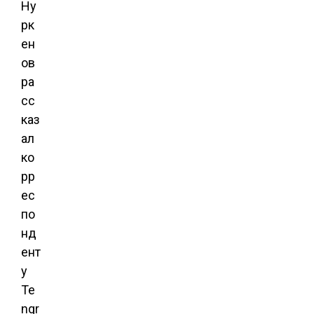
Ну
рк
ен
ов
ра
сс
каз
ал
ко
рр
ес
по
нд
ент
у
Te
ngr