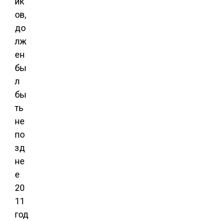
ик
ов,
до
лж
ен
бы
л
бы
ть
не
по
зд
не
е
20
11
год