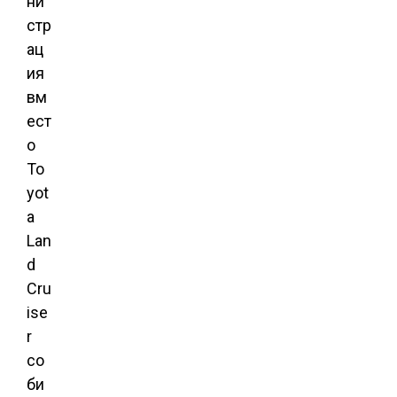
ни
стр
ац
ия
вм
ест
о
To
yot
a
Lan
d
Cru
ise
r
со
би