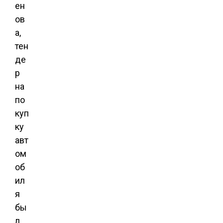
ен
ов
а,
тен
де
р
на
по
куп
ку
авт
ом
об
ил
я
бы
л