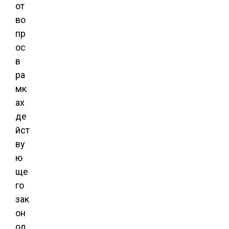
от
во
пр
ос
в
ра
мк
ах
де
йст
ву
ю
ще
го
зак
он
од