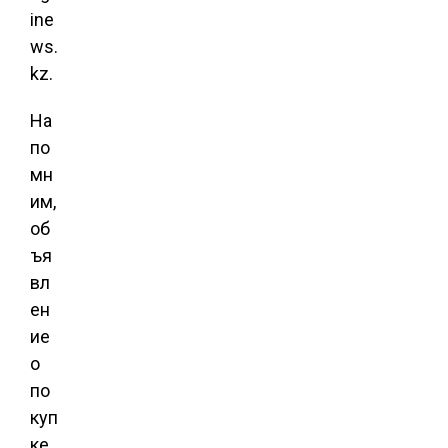
ine
ws.
kz.
На
по
мн
им,
об
ъя
вл
ен
ие
о
по
куп
ке