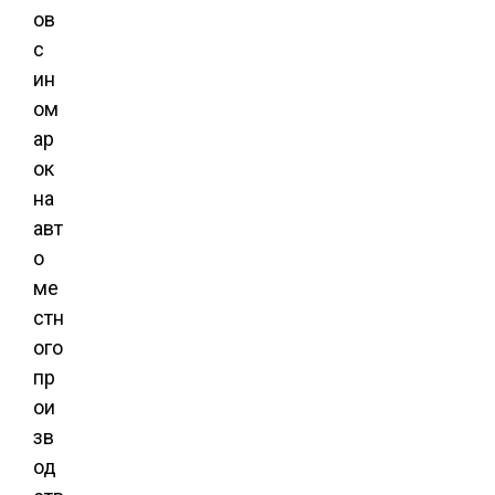
ов
с
ин
ом
ар
ок
на
авт
о
ме
стн
ого
пр
ои
зв
од