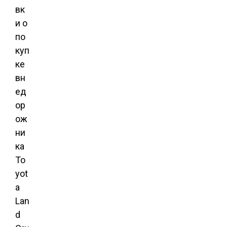
вк
и о
по
куп
ке
вн
ед
ор
ож
ни
ка
To
yot
a
Lan
d