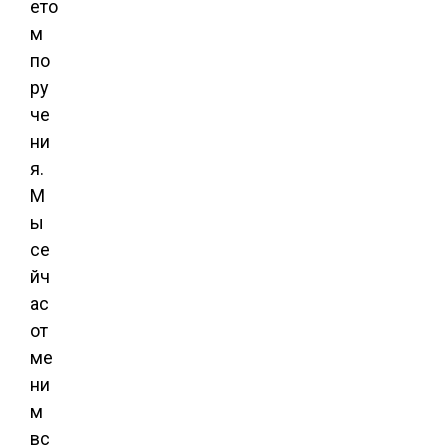
ето
м
по
ру
че
ни
я.
М
ы
се
йч
ас
от
ме
ни
м
вс