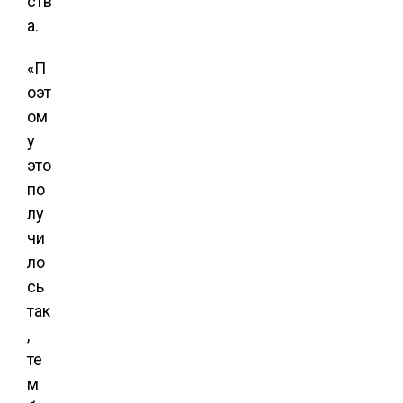
ств
а.
«П
оэт
ом
у
это
по
лу
чи
ло
сь
так
,
те
м