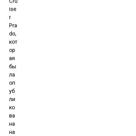
Cru
ise
r
Pra
do,
кот
ор
ая
бы
ла
оп
уб
ли
ко
ва
на
на