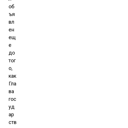
об
ъя
вл
ен
ещ
е
до
тог
о,
как
Гла
ва
гос
уд
ар
ств