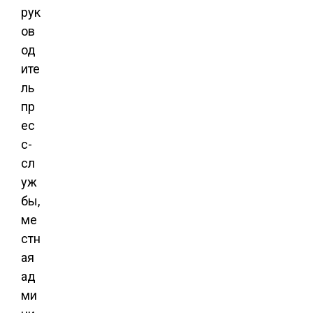
рук
ов
од
ите
ль
пр
ес
с-
сл
уж
бы,
ме
стн
ая
ад
ми