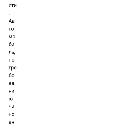
сти
.
Ав
то
мо
би
ль,
по
тре
бо
ва
ни
ю
чи
но
вн