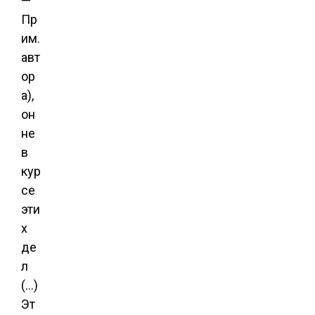
—
Пр
им.
авт
ор
а),
он
не
в
кур
се
эти
х
де
л
(…)
Эт