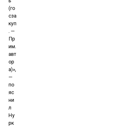
ь
(го
сза
куп
. —
Пр
им.
авт
ор
а)»,
—
по
яс
ни
л
Ну
рк