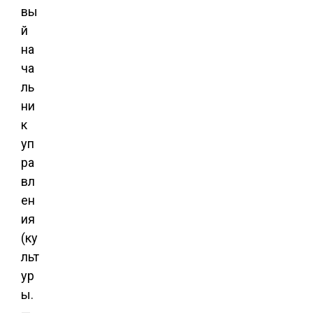
вы
й
на
ча
ль
ни
к
уп
ра
вл
ен
ия
(ку
льт
ур
ы.