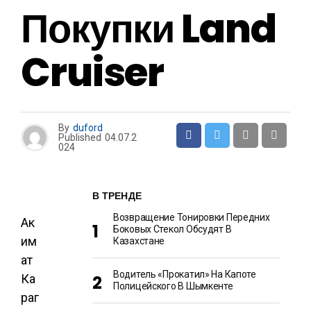
Покупки Land
Cruiser
By
duford
Published
04.07.2
024
В ТРЕНДЕ
Возвращение Тонировки Передних
Ак
Боковых Стекол Обсудят В
им
Казахстане
ат
Водитель «прокатил» На Капоте
Ка
Полицейского В Шымкенте
раг