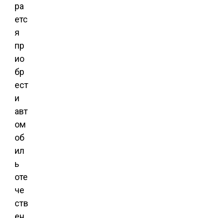
ра
етс
я
пр
ио
бр
ест
и
авт
ом
об
ил
ь
оте
че
ств
ен