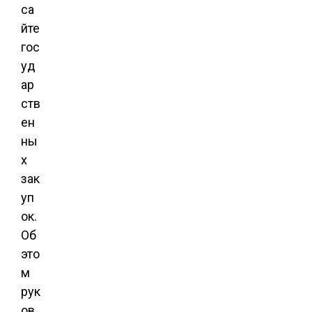
са
йте
гос
уд
ар
ств
ен
ны
х
зак
уп
ок.
Об
это
м
рук
ов