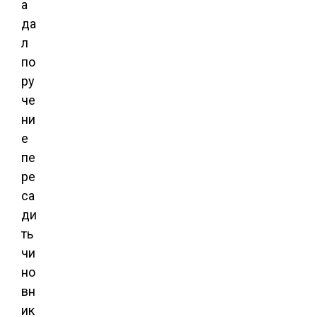
а
да
л
по
ру
че
ни
е
пе
ре
са
ди
ть
чи
но
вн
ик