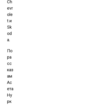
Ch
evr
ole
t и
Sk
od
a.
По
ра
сс
каз
ам
Ас
ета
Ну
рк