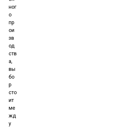
ног
о
пр
ои
зв
од
ств
а,
вы
бо
р
сто
ит
ме
жд
у