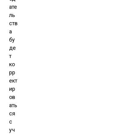
ате
ль
ств
а
бу
де
т
ко
рр
ект
ир
ов
ать
ся
с
уч