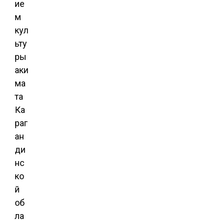
ие
м
кул
ьту
ры
аки
ма
та
Ка
раг
ан
ди
нс
ко
й
об
ла