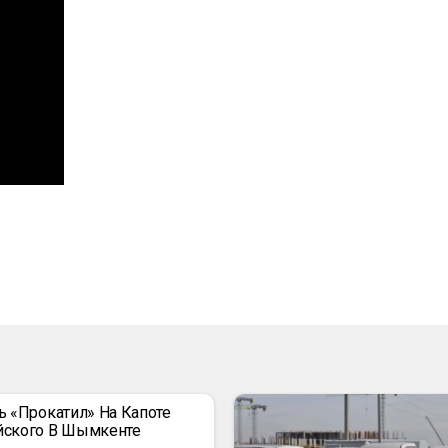
ь «прокатил» На Капоте
йского В Шымкенте