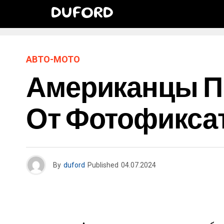
DUFORD
АВТО-МОТО
Американцы П
От Фотофиксат
By
duford
Published
04.07.2024