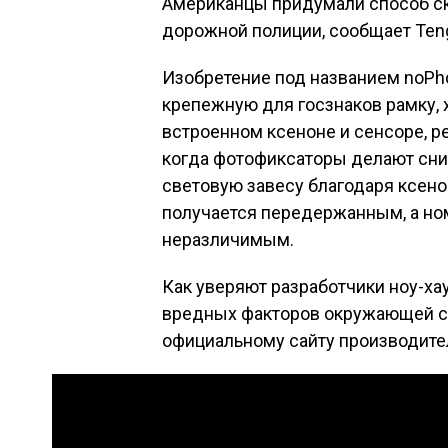
Американцы придумали способ ск
дорожной полиции, сообщает Teng
Изобретение под названием noPh
крепежную для госзнаков рамку, 
встроенном ксеноне и сенсоре, 
когда фотофиксаторы делают сни
световую завесу благодаря ксено
получается передержанным, а ном
неразличимым.
Как уверяют разработчики ноу-хау
вредных факторов окружающей ср
официальному сайту производител