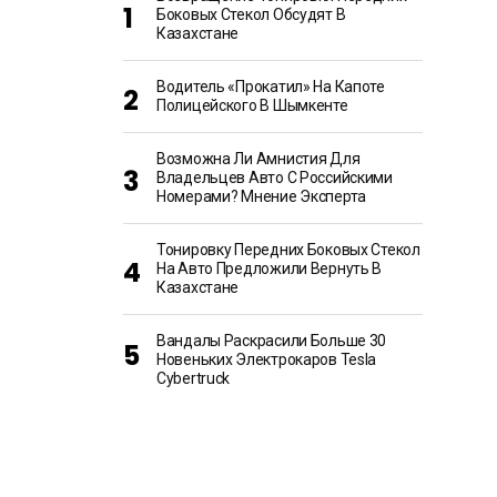
Боковых Стекол Обсудят В
Казахстане
Водитель «прокатил» На Капоте
Полицейского В Шымкенте
Возможна Ли Амнистия Для
Владельцев Авто С Российскими
Номерами? Мнение Эксперта
Тонировку Передних Боковых Стекол
На Авто Предложили Вернуть В
Казахстане
Вандалы Раскрасили Больше 30
Новеньких Электрокаров Tesla
Cybertruck