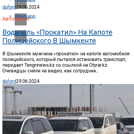
duford
29.06.2024
Whatsapp
Авто-мото
Водитель «прокатил» На Капоте
Email
Полицейского В Шымкенте
В Шымкенте мужчина «прокатил» на капоте автомобиля
полицейского, который пытался остановить транспорт,
передает Tengrinews.kz со ссылкой на Otyrar.kz.
Очевидцы сняли на видео, как сотрудник...
duford
29.06.2024