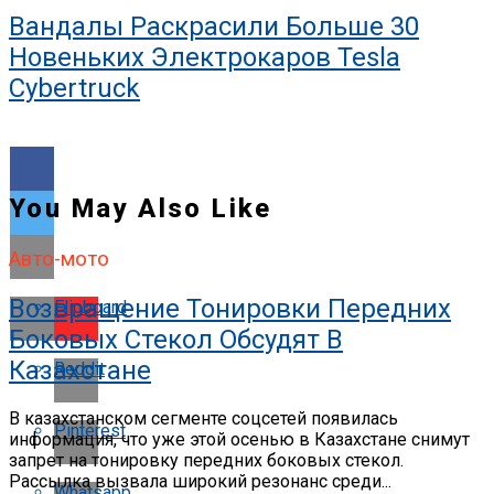
Вандалы Раскрасили Больше 30
Новеньких Электрокаров Tesla
Cybertruck
You May Also Like
Авто-мото
Возвращение Тонировки Передних
Flipboard
Боковых Стекол Обсудят В
Казахстане
Reddit
В казахстанском сегменте соцсетей появилась
Pinterest
информация, что уже этой осенью в Казахстане снимут
запрет на тонировку передних боковых стекол.
Рассылка вызвала широкий резонанс среди...
Whatsapp