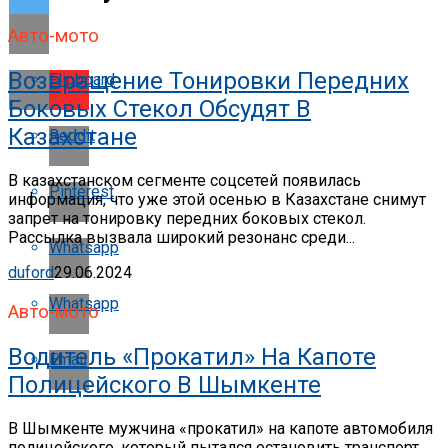
Авто-мото
Возвращение Тонировки Передних
Flipboard
Боковых Стекол Обсудят В
Казахстане
Reddit
В казахстанском сегменте соцсетей появилась
Pinterest
информация, что уже этой осенью в Казахстане снимут
запрет на тонировку передних боковых стекол.
Рассылка вызвала широкий резонанс среди...
Whatsapp
duford
29.06.2024
Whatsapp
Авто-мото
Водитель «прокатил» На Капоте
Email
Полицейского В Шымкенте
В Шымкенте мужчина «прокатил» на капоте автомобиля
полицейского, который пытался остановить транспорт,