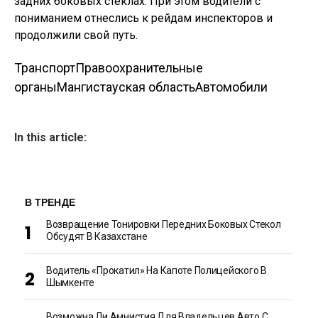
задних боковых стеклах. При этом водители с
пониманием отнеслись к рейдам инспекторов и
продолжили свой путь.
Транспорт
Правоохранительные
органы
Мангистауская область
Автомобили
In this article:
В ТРЕНДЕ
Возвращение Тонировки Передних Боковых Стекол
Обсудят В Казахстане
Водитель «прокатил» На Капоте Полицейского В
Шымкенте
Возможна Ли Амнистия Для Владельцев Авто С