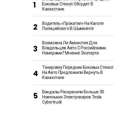
Боковых Стекол Обсудят В
Казахстане
Водитель «прокатил» На Капоте
Полицейского В Шымкенте
Возможна Ли Амнистия Для
Владельцев Авто С Российскими
Номерами? Мнение Эксперта
Тонировку Передних Боковых Стекол
На Авто Предложили Вернуть В
Казахстане
Вандалы Раскрасили Больше 30
Новеньких Электрокаров Tesla
Cybertruck