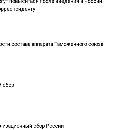
огут повыситься после введения в России
корреспонденту
ости состава аппарата Таможенного союза
й сбор
илизационный сбор России