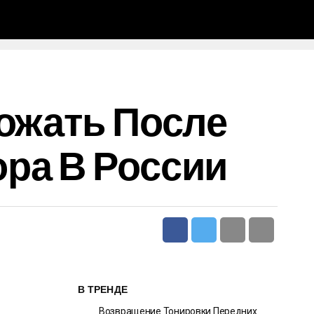
рожать После
ра В России
В ТРЕНДЕ
Возвращение Тонировки Передних