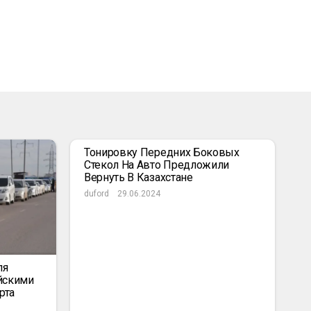
Тонировку Передних Боковых
Стекол На Авто Предложили
Вернуть В Казахстане
duford
29.06.2024
ля
йскими
рта