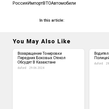
Россия
Импорт
ВТО
Автомобили
In this article:
You May Also Like
Возвращение Тонировки
Водител
Передних Боковых Стекол
Полице
Обсудят В Казахстане
duford
29
duford
29.06.2024