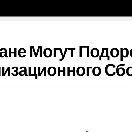
тане Могут Подо
изационного Сбо