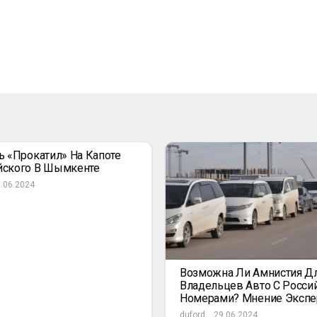
ь «прокатил» На Капоте
йского В Шымкенте
.06.2024
Возможна Ли Амнистия Д
Владельцев Авто С Росси
Номерами? Мнение Экспе
duford
29.06.2024