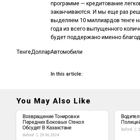
программе — кредитование легко
заканчиваются. И мы еще раз ре
выделяем 10 миллиардов тенге н
года из всего выпущенного колич
будет поддержано именно благода
Тенге
Доллар
Автомобили
In this article:
You May Also Like
Возвращение Тонировки
Водител
Передних Боковых Стекол
Полице
Обсудят В Казахстане
duford
duford
29.06.2024