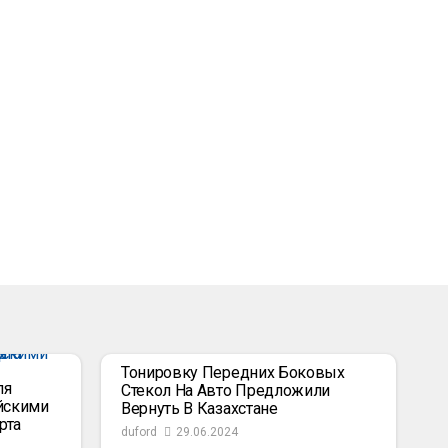
Тонировку Передних Боковых
ля
Стекол На Авто Предложили
йскими
Вернуть В Казахстане
рта
duford
29.06.2024