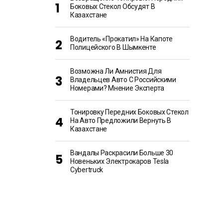
Боковых Стекол Обсудят В
Казахстане
Водитель «прокатил» На Капоте
Полицейского В Шымкенте
Возможна Ли Амнистия Для
Владельцев Авто С Российскими
Номерами? Мнение Эксперта
Тонировку Передних Боковых Стекол
На Авто Предложили Вернуть В
Казахстане
Вандалы Раскрасили Больше 30
Новеньких Электрокаров Tesla
Cybertruck