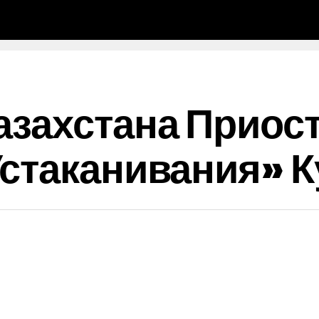
азахстана Приос
стаканивания» К