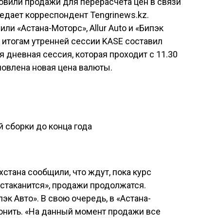
овили продажи для перерасчета цен в связи
редает корреспондент Tengrinews.kz.
ли «Астана-Моторс», Allur Auto и «Бипэк
о итогам утренней сессии KASE составил
я дневная сессия, которая проходит с 11.30
ановлена новая цена валюты.
 сборки до конца года
стана сообщили, что ждут, пока курс
«устаканится», продажи продолжатся.
эк Авто». В свою очередь, в «Астана-
онить. «На данный момент продажи все