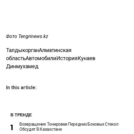
Фото Tengrinews.kz
Талдыкорган
Алматинская
область
Автомобили
История
Кунаев
Динмухамед
In this article:
В ТРЕНДЕ
Возвращение Тонировки Передних Боковых Стекол
Обсудят В Казахстане