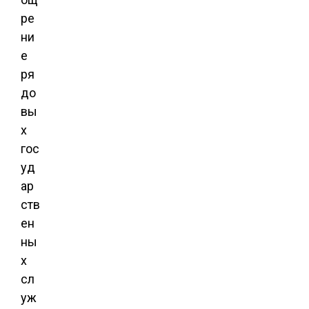
ре
ни
е
ря
до
вы
х
гос
уд
ар
ств
ен
ны
х
сл
уж