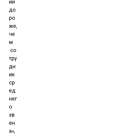
ии
до
ро
же,
че
м
со
тру
дн
ик
ср
ед
нег
о
зв
ен
а»,