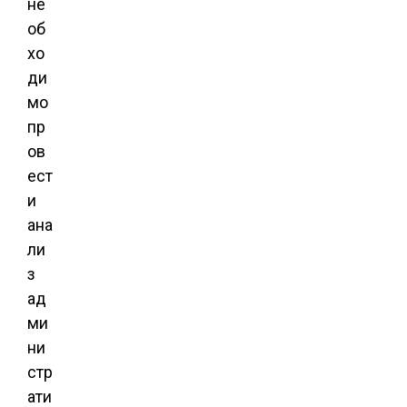
не
об
хо
ди
мо
пр
ов
ест
и
ана
ли
з
ад
ми
ни
стр
ати