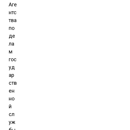
Аге
нтс
тва
по
де
ла
м
гос
уд
ар
ств
ен
но
й
сл
уж
бы