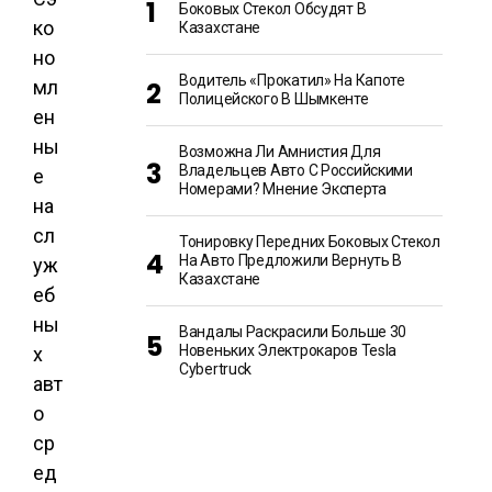
Боковых Стекол Обсудят В
ко
Казахстане
но
Водитель «прокатил» На Капоте
мл
Полицейского В Шымкенте
ен
ны
Возможна Ли Амнистия Для
Владельцев Авто С Российскими
е
Номерами? Мнение Эксперта
на
сл
Тонировку Передних Боковых Стекол
На Авто Предложили Вернуть В
уж
Казахстане
еб
ны
Вандалы Раскрасили Больше 30
Новеньких Электрокаров Tesla
х
Cybertruck
авт
о
ср
ед