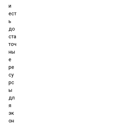
и
ест
ь
до
ста
точ
ны
е
ре
су
рс
ы
дл
я
эк
он