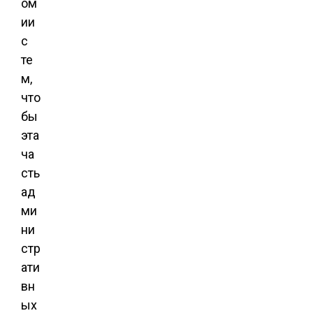
ом
ии
с
те
м,
что
бы
эта
ча
сть
ад
ми
ни
стр
ати
вн
ых