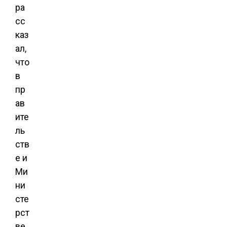
ра
сс
каз
ал,
что
в
пр
ав
ите
ль
ств
е и
Ми
ни
сте
рст
ве