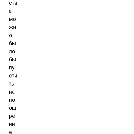
ств
а
мо
жн
о
бы
ло
бы
пу
сти
ть
на
по
ощ
ре
ни
е