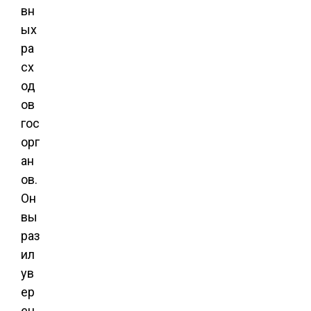
вн
ых
ра
сх
од
ов
гос
орг
ан
ов.
Он
вы
раз
ил
ув
ер
ен