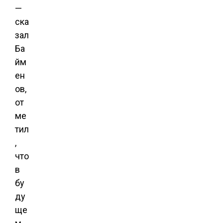
—
ска
зал
Ба
йм
ен
ов,
от
ме
тил
,
что
в
бу
ду
ще