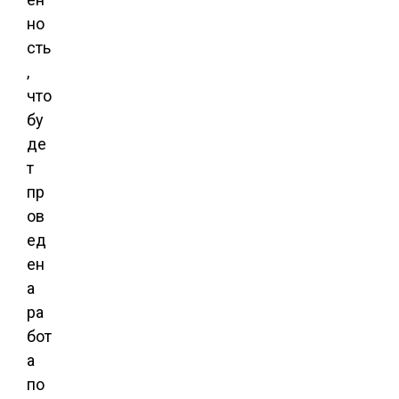
но
сть
,
что
бу
де
т
пр
ов
ед
ен
а
ра
бот
а
по