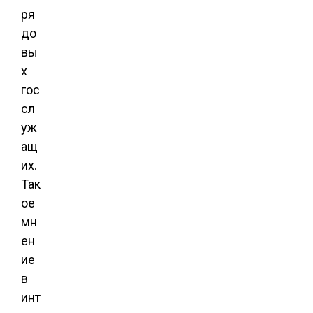
ря
до
вы
х
гос
сл
уж
ащ
их.
Так
ое
мн
ен
ие
в
инт