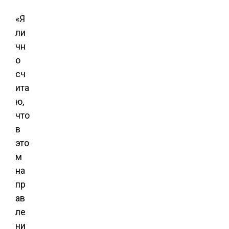
«Я
ли
чн
о
сч
ита
ю,
что
в
это
м
на
пр
ав
ле
ни