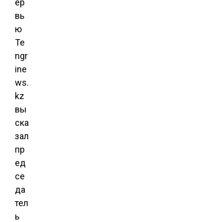
ер
вь
ю
Te
ngr
ine
ws.
kz
вы
ска
зал
пр
ед
се
да
тел
ь