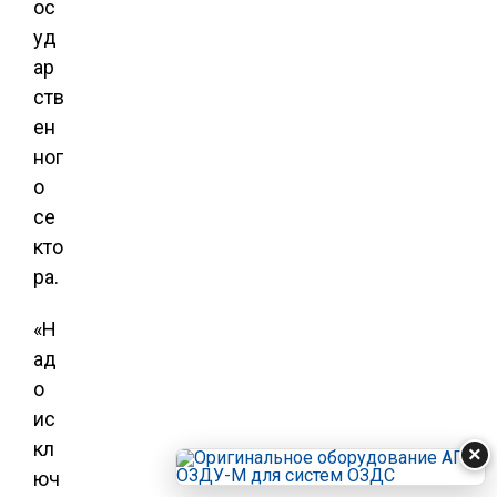
ос
уд
ар
ств
ен
ног
о
се
кто
ра.
«Н
ад
о
ис
кл
×
юч