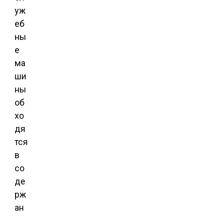
уж
еб
ны
е
ма
ши
ны
об
хо
дя
тся
в
со
де
рж
ан