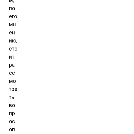
м,
по
его
мн
ен
ию,
сто
ит
ра
сс
мо
тре
ть
во
пр
ос
оп