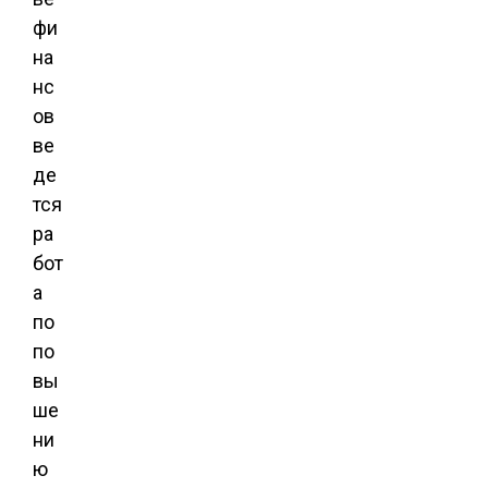
фи
на
нс
ов
ве
де
тся
ра
бот
а
по
по
вы
ше
ни
ю