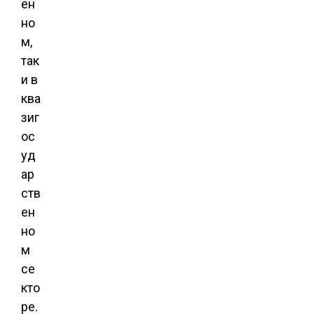
ен
но
м,
так
и в
ква
зиг
ос
уд
ар
ств
ен
но
м
се
кто
ре.