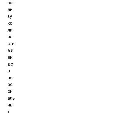
ана
ли
зу
ко
ли
че
ств
а и
ви
до
в
пе
рс
он
аль
ны
х