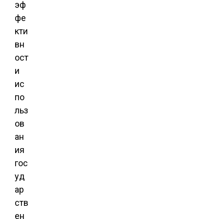
эф
фе
кти
вн
ост
и
ис
по
льз
ов
ан
ия
гос
уд
ар
ств
ен