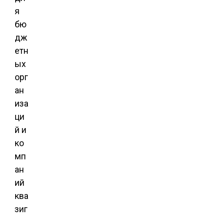
я
бю
дж
етн
ых
орг
ан
иза
ци
й и
ко
мп
ан
ий
ква
зиг