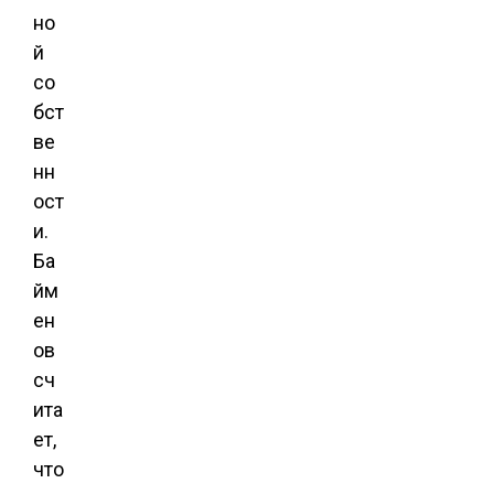
но
й
со
бст
ве
нн
ост
и.
Ба
йм
ен
ов
сч
ита
ет,
что