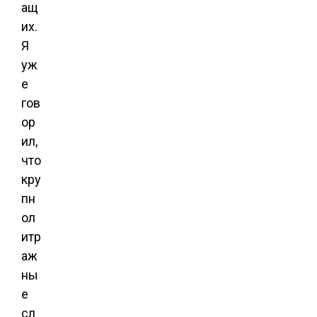
ащ
их.
Я
уж
е
гов
ор
ил,
что
кру
пн
ол
итр
аж
ны
е
сл