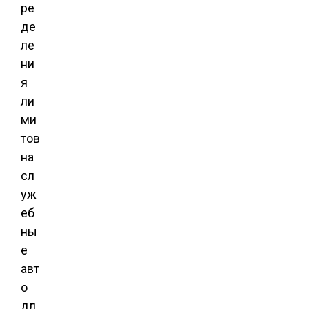
ре
де
ле
ни
я
ли
ми
тов
на
сл
уж
еб
ны
е
авт
о
дл