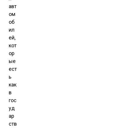
авт
ом
об
ил
ей,
кот
ор
ые
ест
ь
как
в
гос
уд
ар
ств