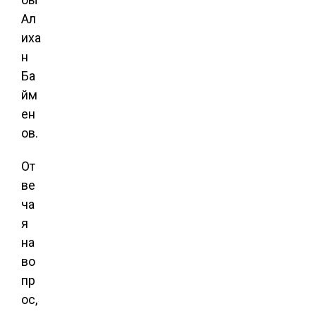
Ал
иха
н
Ба
йм
ен
ов.
От
ве
ча
я
на
во
пр
ос,