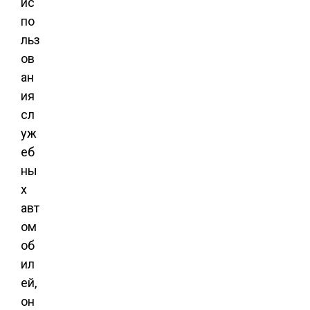
ис
по
льз
ов
ан
ия
сл
уж
еб
ны
х
авт
ом
об
ил
ей,
он