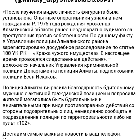
(@almaty_dtp) 9 Ноя 2018 В 5:05 PST
«После изучения видео личность фигуранта была
установлена. Опытные оперативники узнали в нем
гражданина Р. 1975 года рождения, уроженца
Алматинской области, ранее неоднократно судимого за
преступления против собственности. По данному факту
в Управлении полиции Алмалинского района
зарегистрировано досудебное расследование по статье
188 УК РК — «Кража чужого имущества». В настоящее
время проводятся следственные действия», —
доложился начальник Управления криминальной
полиции Департамента полиции Алматы, подполковник
полиции Есен Искаков.
Полиция Алматы выразила благодарность бдительному
мужчине с активной гражданской позицией и попросила
жителей мегаполиса быть бдительными и
внимательными при виде противоправных действий со
стороны подозрительных лиц, немедленно сообщать в
подразделение полиции по территориальности либо на
пульт «102».
Доставим самые важные новости в ваш телефон.