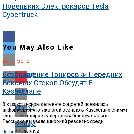
Новеньких Электрокаров Tesla
Cybertruck
You May Also Like
Авто-мото
Возвращение Тонировки Передних
Flipboard
Боковых Стекол Обсудят В
Казахстане
Reddit
В казахстанском сегменте соцсетей появилась
Pinterest
информация, что уже этой осенью в Казахстане снимут
запрет на тонировку передних боковых стекол.
Рассылка вызвала широкий резонанс среди...
Whatsapp
duford
29.06.2024