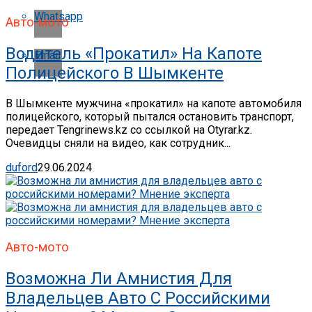
Whatsapp
Авто-мото
Водитель «прокатил» На Капоте
Email
Полицейского В Шымкенте
В Шымкенте мужчина «прокатил» на капоте автомобиля
полицейского, который пытался остановить транспорт,
передает Tengrinews.kz со ссылкой на Otyrar.kz.
Очевидцы сняли на видео, как сотрудник...
duford
29.06.2024
Авто-мото
Возможна Ли Амнистия Для
Владельцев Авто С Российскими