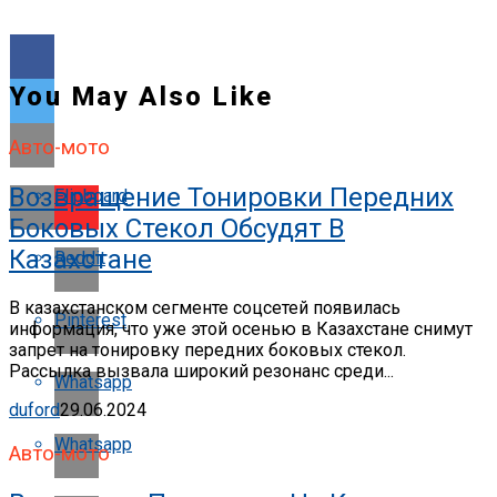
You May Also Like
Авто-мото
Возвращение Тонировки Передних
Flipboard
Боковых Стекол Обсудят В
Казахстане
Reddit
В казахстанском сегменте соцсетей появилась
Pinterest
информация, что уже этой осенью в Казахстане снимут
запрет на тонировку передних боковых стекол.
Рассылка вызвала широкий резонанс среди...
Whatsapp
duford
29.06.2024
Whatsapp
Авто-мото