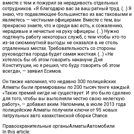
вместе с тем и пожурил за нерадивость отдельных
сотрудников. «Я благодарю вас за ваш ратный труд. (…) Я
знаю, что подавляющее большинство из вас таковыми и
являетесь — честными офицерами. Вместе с тем, вы
прекрасно знаете, что и среди вас есть, к сожалению,
нерадивые и нечистые на руку офицеры. (…) Нужно
подтянуть работу некоторых служб, с тем чтобы кто-то
из-за сиюминутной выгоды не оказался в не столь
отдаленных местах. Требовательность со стороны
руководства города будет самая жесткая. (…) «Не
хотелось бы об этом говорить накануне Дня
Конституции, но я решил, что буду говорить об этом
всегда», — заявил Есимов.
Он также напомнил, что недавно 300 полицейских
Алматы были премированы по 200 тысяч тенге каждый.
«Таких премий нигде не существует. И это было сделано
для того, чтобы вы выполняли честно свою нелегкую
работу», — добавил аким. Напомним, в июле 2013 года
полицейские Алматы получили ключи от 95 новых
патрульных авто казахстанской сборки Chance.
Правоохранительные органы
Алматы
Автомобили
In this article: