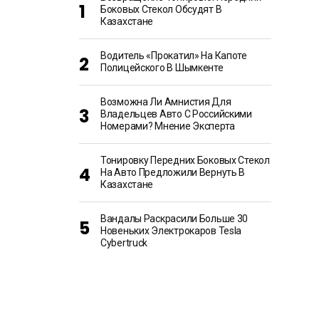
Боковых Стекол Обсудят В
Казахстане
Водитель «прокатил» На Капоте
Полицейского В Шымкенте
Возможна Ли Амнистия Для
Владельцев Авто С Российскими
Номерами? Мнение Эксперта
Тонировку Передних Боковых Стекол
На Авто Предложили Вернуть В
Казахстане
Вандалы Раскрасили Больше 30
Новеньких Электрокаров Tesla
Cybertruck