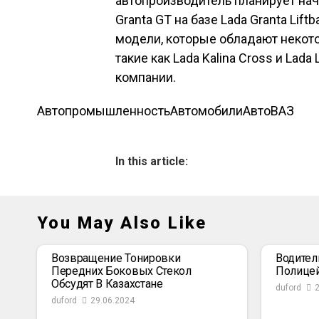
автопроизводитель планирует нач
Granta GT на базе Lada Granta Lif
модели, которые обладают неко
такие как Lada Kalina Cross и Lad
компании.
Автопромышленность
Автомобили
АвтоВАЗ
In this article:
You May Also Like
Возвращение Тонировки
Водител
Передних Боковых Стекол
Полице
Обсудят В Казахстане
duford
duford
29.06.2024