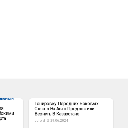
Тонировку Передних Боковых
ля
Стекол На Авто Предложили
йскими
Вернуть В Казахстане
рта
duford
29.06.2024