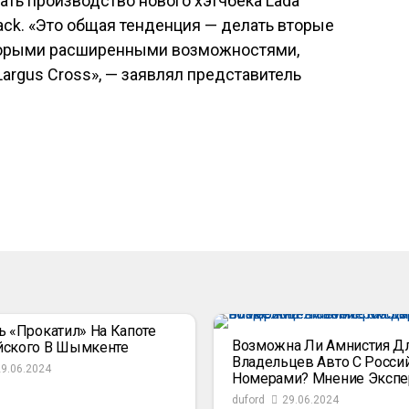
ать производство нового хэтчбека Lada
tback. «Это общая тенденция — делать вторые
торыми расширенными возможностями,
a Largus Cross», — заявлял представитель
ь «прокатил» На Капоте
Возможна Ли Амнистия Д
йского В Шымкенте
Владельцев Авто С Росси
29.06.2024
Номерами? Мнение Экспе
duford
29.06.2024