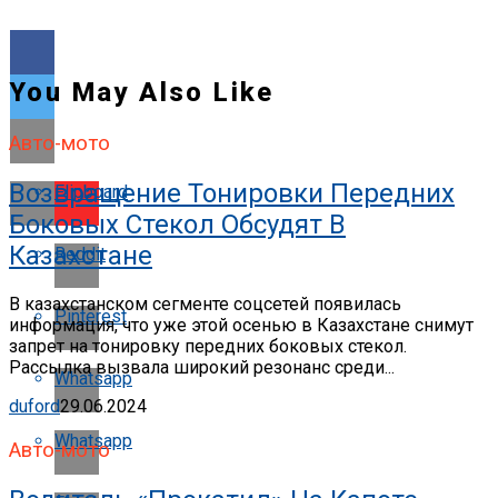
You May Also Like
Авто-мото
Возвращение Тонировки Передних
Flipboard
Боковых Стекол Обсудят В
Казахстане
Reddit
В казахстанском сегменте соцсетей появилась
Pinterest
информация, что уже этой осенью в Казахстане снимут
запрет на тонировку передних боковых стекол.
Рассылка вызвала широкий резонанс среди...
Whatsapp
duford
29.06.2024
Whatsapp
Авто-мото