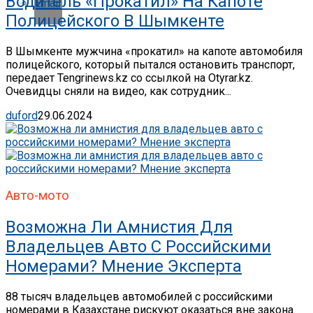
Водитель «прокатил» На Капоте
Email
Полицейского В Шымкенте
В Шымкенте мужчина «прокатил» на капоте автомобиля
полицейского, который пытался остановить транспорт,
передает Tengrinews.kz со ссылкой на Otyrar.kz.
Очевидцы сняли на видео, как сотрудник...
duford
29.06.2024
Авто-мото
Возможна Ли Амнистия Для
Владельцев Авто С Российскими
Номерами? Мнение Эксперта
88 тысяч владельцев автомобилей с российскими
номерами в Казахстане рискуют оказаться вне закона.