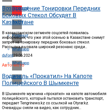
Возвращение Тонировки Передних
Flipboard
Боковых Стекол Обсудят В
Казахстане
Reddit
В казахстанском сегменте соцсетей появилась
Pinterest
информация, что уже этой осенью в Казахстане снимут
запрет на тонировку передних боковых стекол.
Рассылка вызвала широкий резонанс среди...
Whatsapp
duford
29.06.2024
Whatsapp
Авто-мото
Водитель «прокатил» На Капоте
Email
Полицейского В Шымкенте
В Шымкенте мужчина «прокатил» на капоте автомобиля
полицейского, который пытался остановить транспорт,
передает Tengrinews.kz со ссылкой на Otyrar.kz.
Очевидцы сняли на видео, как сотрудник...