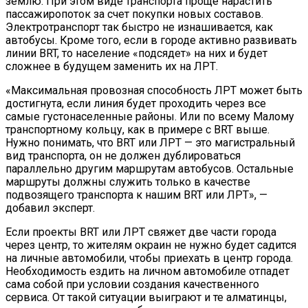
землю. При этом виде транспорта проще нарастить
пассажиропоток за счет покупки новых составов.
Электротранспорт так быстро не изнашивается, как
автобусы. Кроме того, если в городе активно развивать
линии BRT, то население «подсядет» на них и будет
сложнее в будущем заменить их на ЛРТ.
«Максимальная провозная способность ЛРТ может быть
достигнута, если линия будет проходить через все
самые густонаселенные районы. Или по всему Малому
транспортному кольцу, как в примере с BRT выше.
Нужно понимать, что BRT или ЛРТ — это магистральный
вид транспорта, он не должен дублироваться
параллельно другим маршрутам автобусов. Остальные
маршруты должны служить только в качестве
подвозящего транспорта к нашим BRT или ЛРТ», —
добавил эксперт.
Если проекты BRT или ЛРТ свяжет две части города
через центр, то жителям окраин не нужно будет садится
на личные автомобили, чтобы приехать в центр города.
Необходимость ездить на личном автомобиле отпадет
сама собой при условии создания качественного
сервиса. От такой ситуации выиграют и те алматинцы,