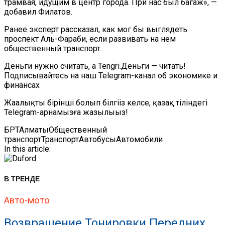
трамвая, идущим в центр города. При нас был багаж», —
добавил Филатов.
Ранее эксперт рассказал, как мог бы выглядеть
проспект Аль-Фараби, если развивать на нем
общественный транспорт.
Деньги нужно считать, а Tengri.Деньги — читать!
Подписывайтесь на наш Telegram-канал об экономике и
финансах
Жаңалықты бірінші болып білгіңіз келсе, қазақ тіліндегі
Telegram-арнамызға жазылыңыз!
БРТ
Алматы
Общественный
транспорт
Транспорт
Автобусы
Автомобили
In this article:
В ТРЕНДЕ
Авто-мото
Возвращение Тонировки Передних