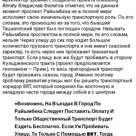
Almaty Владислав Филатов отметил, что на данный
момент проспект Райымбека не в полной мере
исполняет свою изначальную транспортную роль. По его
словам, это произошло из-за того, что бывший
Ташкентский тракт был поглощен городом. Называть
Райымбека проспектом в полной мере, по его словам,
нельзя. Через улицу до сих пор ездит большое
количество грузового транспорта и она имеет сквозной
характер, то есть через нее проезжает транзитный
транспорт. Если улицу все же будут пробивать в сторону
Кульджинского тракта (проект предполагается
генпланом — Прим.), то весь пригородный транспорт
будет проезжать сквозь город. Именно поэтому
проблему развития улицы мог бы решить транспортный
коридор BRT, который соединил бы восточную и
западную части города между собой и с центром.
«Возможно, На Въездах В Город По
Райымбека Следует Поставить Оплату И
Только Общественный Транспорт Будет
Ездить Бесплатно. Если Уж Пробивать
Улицу, То Только С Помощью BRT. Тогда