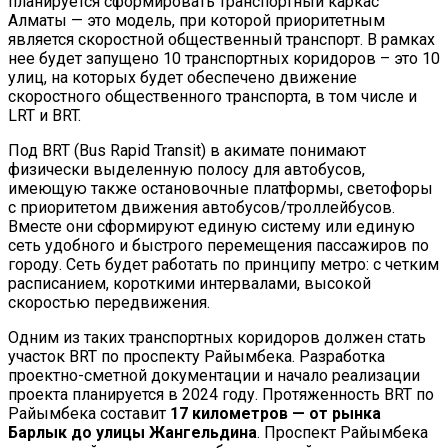
планируется сформировать транспортный каркас
Алматы — это модель, при которой приоритетным
является скоростной общественный транспорт. В рамках
нее будет запущено 10 транспортных коридоров – это 10
улиц, на которых будет обеспечено движение
скоростного общественного транспорта, в том числе и
LRT и BRT.
Под BRT (Bus Rapid Transit) в акимате понимают
физически выделенную полосу для автобусов,
имеющую также остановочные платформы, светофоры
с приоритетом движения автобусов/троллейбусов.
Вместе они сформируют единую систему или единую
сеть удобного и быстрого перемещения пассажиров по
городу. Сеть будет работать по принципу метро: с четким
расписанием, короткими интервалами, высокой
скоростью передвижения.
Одним из таких транспортных коридоров должен стать
участок BRT по проспекту Райымбека. Разработка
проектно-сметной документации и начало реализации
проекта планируется в 2024 году. Протяженность BRT по
Райымбека составит
17 километров — от рынка
Барлык до улицы Жангельдина
. Проспект Райымбека