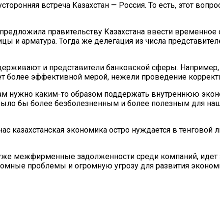
торонняя встреча Казахстан — Россия. То есть, этот вопрос
предложила правительству Казахстана ввести временное о
ицы и арматура. Тогда же делегация из числа представите
ддерживают и представители банковской сферы. Например,
т более эффективной мерой, нежели проведение корректи
 нам нужно каким-то образом поддержать внутреннюю эконом
 было бы более безболезненным и более полезным для на
час казахстанская экономика остро нуждается в тенговой л
 уже межфирменные задолженности среди компаний, идет з
громные проблемы и огромную угрозу для развития экономи