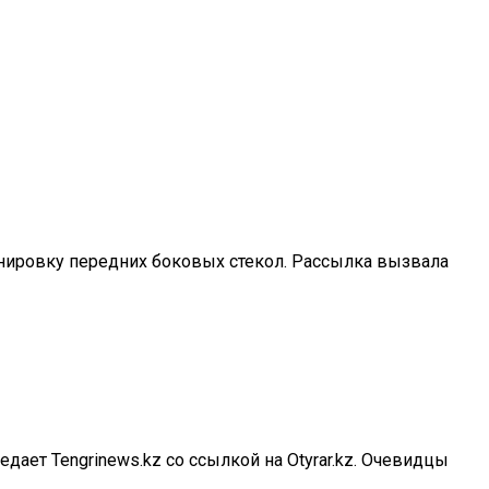
тонировку передних боковых стекол. Рассылка вызвала
ает Tengrinews.kz со ссылкой на Otyrar.kz. Очевидцы