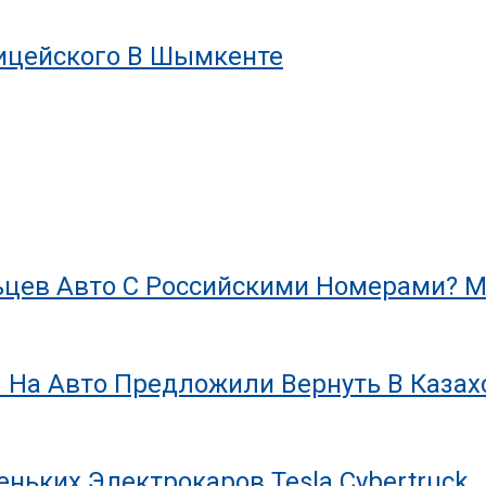
лицейского В Шымкенте
цев Авто С Российскими Номерами? М
 На Авто Предложили Вернуть В Казах
ньких Электрокаров Tesla Cybertruck