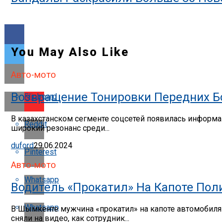
You May Also Like
Авто-мото
Возвращение Тонировки Передних Бо
Flipboard
В казахстанском сегменте соцсетей появилась информац
Reddit
широкий резонанс среди...
duford
29.06.2024
Pinterest
Авто-мото
Whatsapp
Водитель «прокатил» На Капоте По
Whatsapp
В Шымкенте мужчина «прокатил» на капоте автомобиля п
сняли на видео, как сотрудник...