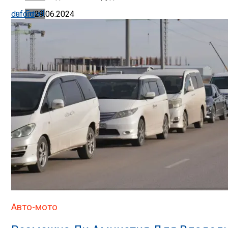
Email
duford
29.06.2024
Авто-мото