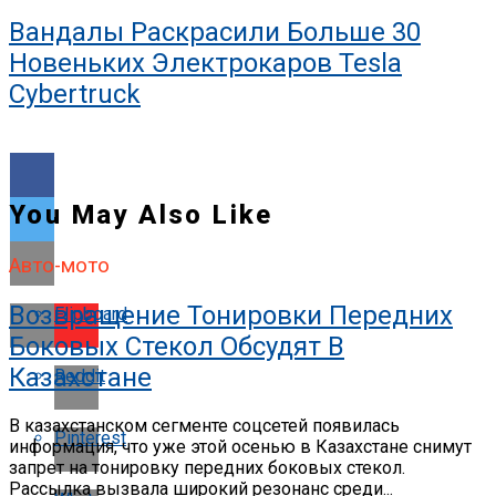
Вандалы Раскрасили Больше 30
Новеньких Электрокаров Tesla
Cybertruck
You May Also Like
Авто-мото
Возвращение Тонировки Передних
Flipboard
Боковых Стекол Обсудят В
Казахстане
Reddit
В казахстанском сегменте соцсетей появилась
Pinterest
информация, что уже этой осенью в Казахстане снимут
запрет на тонировку передних боковых стекол.
Рассылка вызвала широкий резонанс среди...