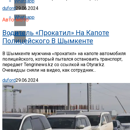
Whatsapp
duford
29.06.2024
Whatsapp
Авто-мото
Водитель «прокатил» На Капоте
Email
Полицейского В Шымкенте
В Шымкенте мужчина «прокатил» на капоте автомобиля
полицейского, который пытался остановить транспорт,
передает Tengrinews.kz со ссылкой на Otyrar.kz.
Очевидцы сняли на видео, как сотрудник...
duford
29.06.2024