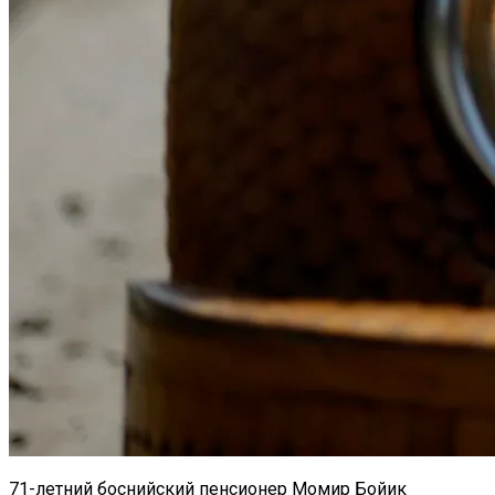
71-летний боснийский пенсионер Момир Бойик