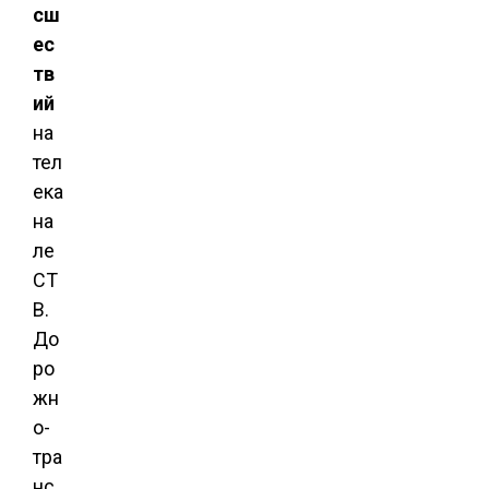
сш
ес
тв
ий
на
тел
ека
на
ле
СТ
В.
До
ро
жн
о-
тра
нс