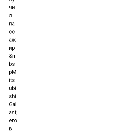
чи
л
па
сс
аж
ир
&n
bs
pM
its
ubi
shi
Gal
ant,
его
в