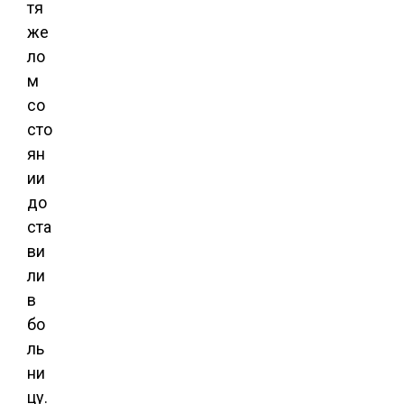
тя
же
ло
м
со
сто
ян
ии
до
ста
ви
ли
в
бо
ль
ни
цу.