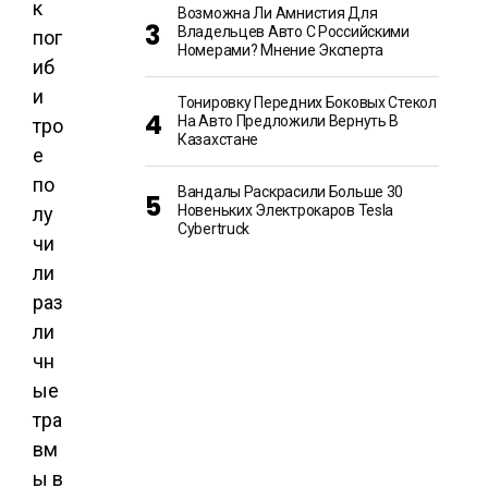
к
Возможна Ли Амнистия Для
Владельцев Авто С Российскими
пог
Номерами? Мнение Эксперта
иб
и
Тонировку Передних Боковых Стекол
На Авто Предложили Вернуть В
тро
Казахстане
е
по
Вандалы Раскрасили Больше 30
Новеньких Электрокаров Tesla
лу
Cybertruck
чи
ли
раз
ли
чн
ые
тра
вм
ы в