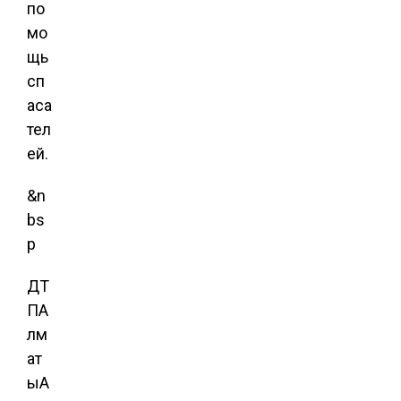
по
мо
щь
сп
аса
тел
ей.
&n
bs
p
ДТ
П
А
лм
ат
ы
А