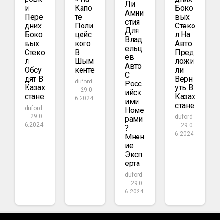
Ли
И
Капо
Боко
Амни
Пере
Те
Вых
Стия
Дних
Поли
Стеко
Для
Боко
Цейс
Л На
Влад
Вых
Кого
Авто
Ельц
Стеко
В
Пред
Ев
Л
Шым
Ложи
Авто
Обсу
Кенте
Ли
С
Дят В
Верн
duford
Росс
Казах
Уть В
29.0
Ийск
Стане
Казах
6.2024
Ими
Стане
duford
Номе
29.0
duford
Рами
6.2024
29.0
?
6.2024
Мнен
Ие
Эксп
Ерта
duford
29.0
6.2024