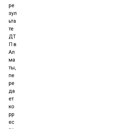
ре
зул
ьта
те
ДТ
П в
Ал
ма
ты,
пе
ре
да
ет
ко
рр
ес