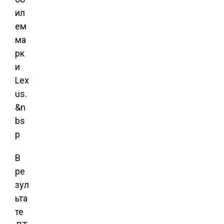
ил
ем
ма
рк
и
Lex
us.
&n
bs
p
В
ре
зул
ьта
те