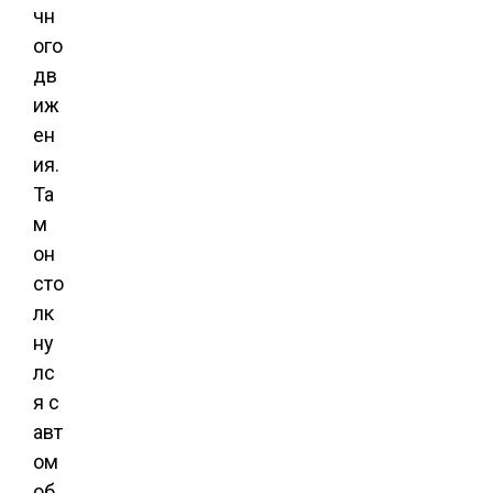
чн
ого
дв
иж
ен
ия.
Та
м
он
сто
лк
ну
лс
я с
авт
ом
об