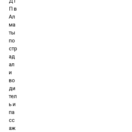
ДТ
П в
Ал
ма
ты
по
стр
ад
ал
и
во
ди
тел
ь и
па
сс
аж