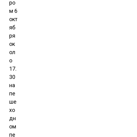
ро
м 6
окт
яб
ря
ок
ол
о
17.
30
на
пе
ше
хо
дн
ом
пе