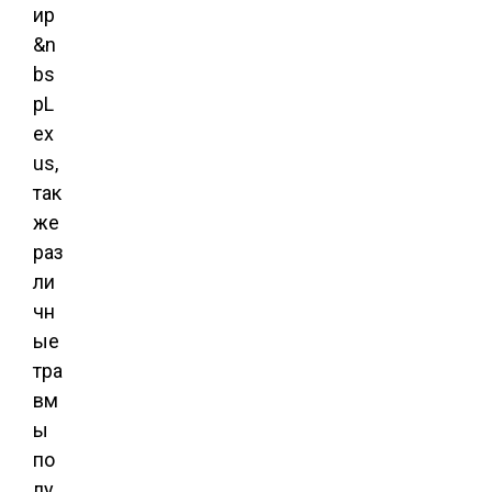
ир
&n
bs
pL
ex
us,
так
же
раз
ли
чн
ые
тра
вм
ы
по
лу