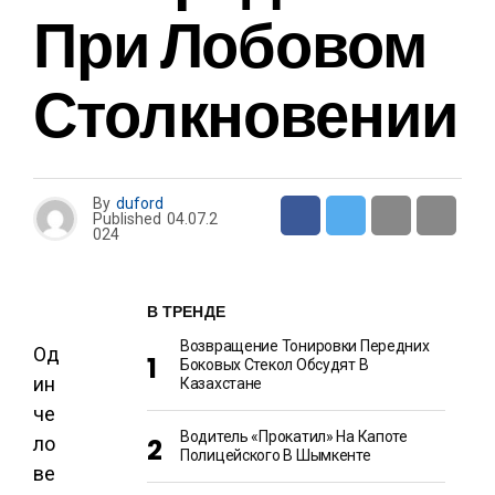
При Лобовом
Столкновении
By
duford
Published
04.07.2
024
В ТРЕНДЕ
Возвращение Тонировки Передних
Од
Боковых Стекол Обсудят В
ин
Казахстане
че
Водитель «прокатил» На Капоте
ло
Полицейского В Шымкенте
ве