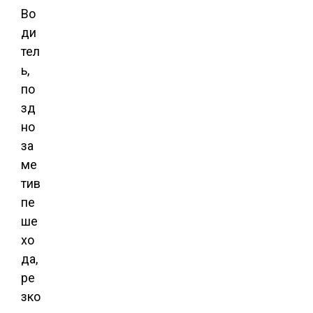
Во
ди
тел
ь,
по
зд
но
за
ме
тив
пе
ше
хо
да,
ре
зко