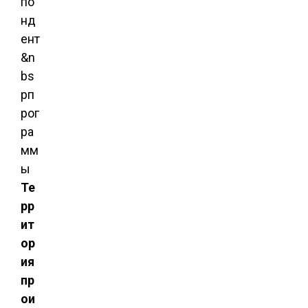
по
нд
ент
&n
bs
pп
рог
ра
мм
ы
Те
рр
ит
ор
ия
пр
ои