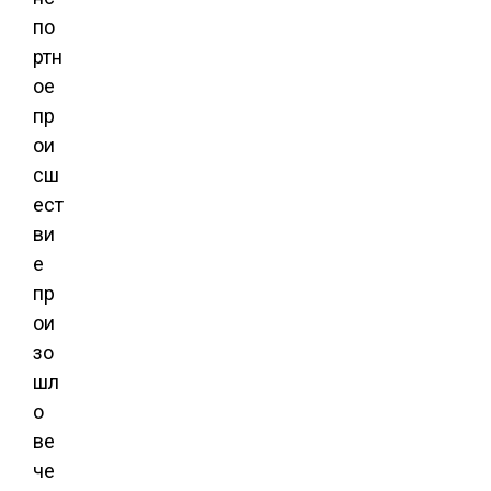
по
ртн
ое
пр
ои
сш
ест
ви
е
пр
ои
зо
шл
о
ве
че