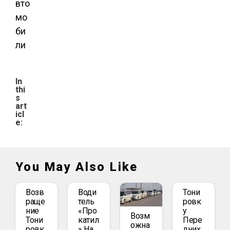
вто
мо
би
ли
In
thi
s
art
icl
e:
You May Also Like
Возв
Води
Тони
Раще
Тель
Ровк
Ние
«про
У
Возм
Тони
Катил
Пере
Ожна
Ровк
» На
Дних