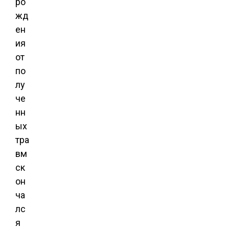
ро
жд
ен
ия
от
по
лу
че
нн
ых
тра
вм
ск
он
ча
лс
я