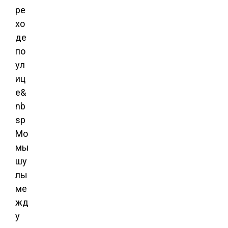
ре
хо
де
по
ул
иц
е&
nb
sp
Мо
мы
шу
лы
ме
жд
у