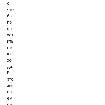
о,
что
бы
пр
оп
уст
ить
пе
ше
хо
да.
В
это
же
вр
ем
я в