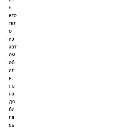
ь
его
тел
о
из
авт
ом
об
ил
я,
по
на
до
би
ла
сь