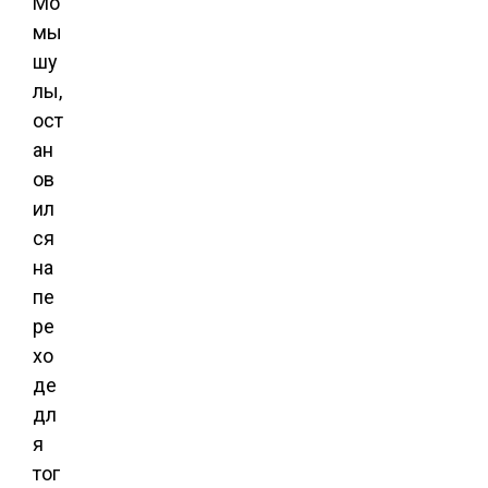
Мо
мы
шу
лы,
ост
ан
ов
ил
ся
на
пе
ре
хо
де
дл
я
тог