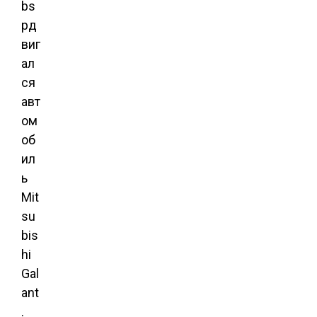
bs
pд
виг
ал
ся
авт
ом
об
ил
ь
Mit
su
bis
hi
Gal
ant
.