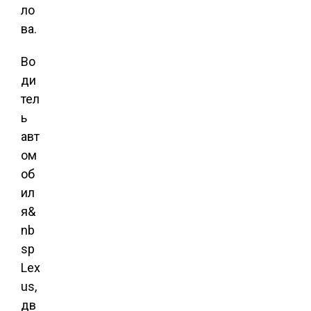
ло
ва.
Во
ди
тел
ь
авт
ом
об
ил
я&
nb
sp
Lex
us,
дв