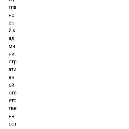
тпа
но
во
й к
ад
ми
ни
стр
ати
вн
ой
отв
етс
тве
нн
ост