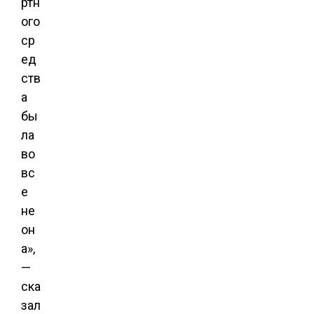
ртн
ого
ср
ед
ств
а
бы
ла
во
вс
е
не
он
а»,
—
ска
зал