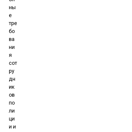
ны
е
тре
бо
ва
ни
я
сот
ру
дн
ик
ов
по
ли
ци
и и