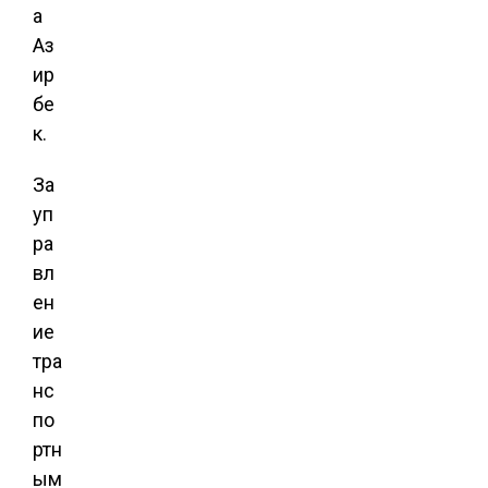
а
Аз
ир
бе
к.
За
уп
ра
вл
ен
ие
тра
нс
по
ртн
ым