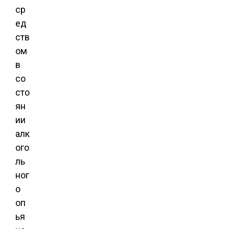
ср
ед
ств
ом
в
со
сто
ян
ии
алк
ого
ль
ног
о
оп
ья