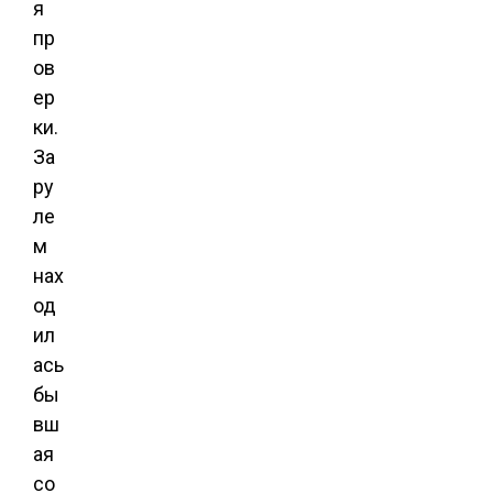
я
пр
ов
ер
ки.
За
ру
ле
м
нах
од
ил
ась
бы
вш
ая
со