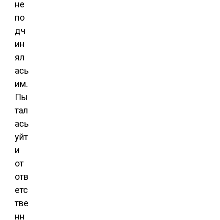
не
по
дч
ин
ял
ась
им.
Пы
тал
ась
уйт
и
от
отв
етс
тве
нн