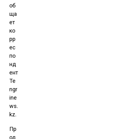
об
ща
ет
ко
рр
ес
по
нд
ент
Te
ngr
ine
ws.
kz.
Пр
од