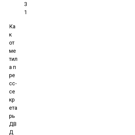
3
1
Ка
к
от
ме
тил
а п
ре
сс-
се
кр
ета
рь
ДВ
Д