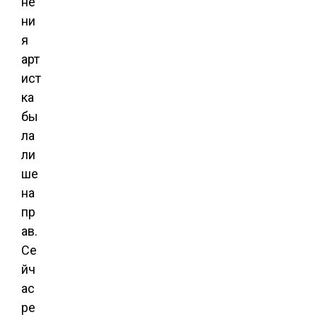
не
ни
я
арт
ист
ка
бы
ла
ли
ше
на
пр
ав.
Се
йч
ас
ре