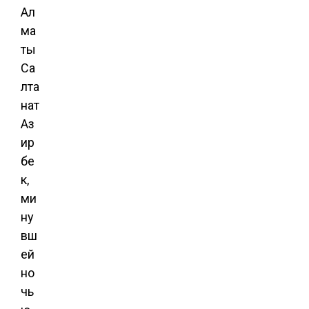
Ал
ма
ты
Са
лта
нат
Аз
ир
бе
к,
ми
ну
вш
ей
но
чь