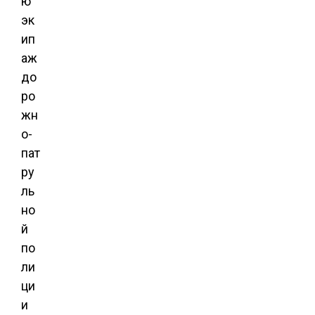
ю
эк
ип
аж
до
ро
жн
о-
пат
ру
ль
но
й
по
ли
ци
и