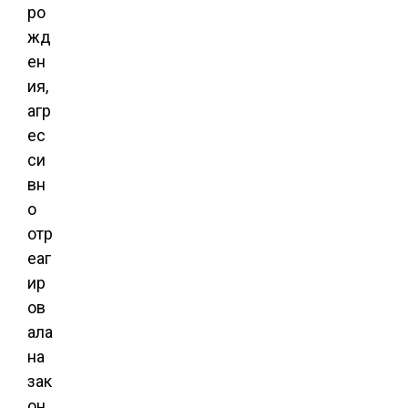
ро
жд
ен
ия,
агр
ес
си
вн
о
отр
еаг
ир
ов
ала
на
зак
он