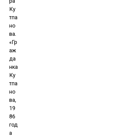
ра
Ку
тпа
но
ва.
«Гр
аж
да
нка
Ку
тпа
но
ва,
19
86
год
а