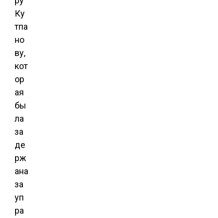
ру
Ку
тпа
но
ву,
кот
ор
ая
бы
ла
за
де
рж
ана
за
уп
ра