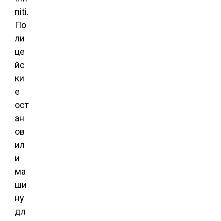
niti.
По
ли
це
йс
ки
е
ост
ан
ов
ил
и
ма
ши
ну
дл