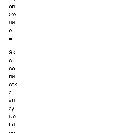
ол
же
ни
е
■
Эк
с-
со
ли
стк
а
«Д
ау
ыс
Int
ern