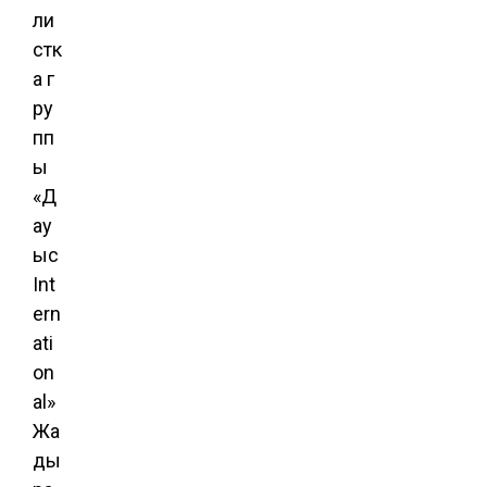
ли
стк
а г
ру
пп
ы
«Д
ау
ыс
Int
ern
ati
on
al»
Жа
ды