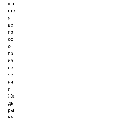
ша
етс
я
во
пр
ос
о
пр
ив
ле
че
ни
и
Жа
ды
ры
Ку