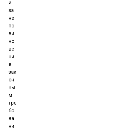
и
за
не
по
ви
но
ве
ни
е
зак
он
ны
м
тре
бо
ва
ни