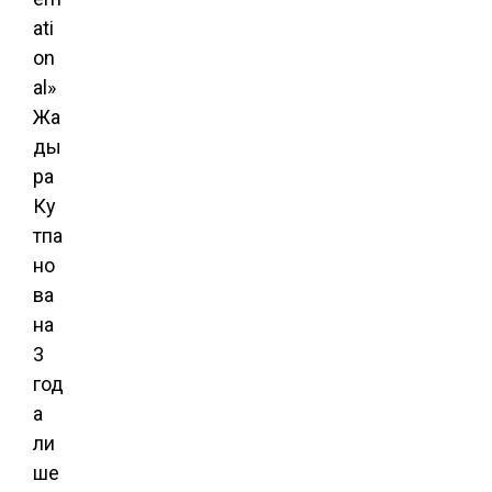
ati
on
al»
Жа
ды
ра
Ку
тпа
но
ва
на
3
год
а
ли
ше