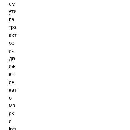
см
ути
ла
тра
ект
ор
ия
дв
иж
ен
ия
авт
о
ма
рк
и
Infi