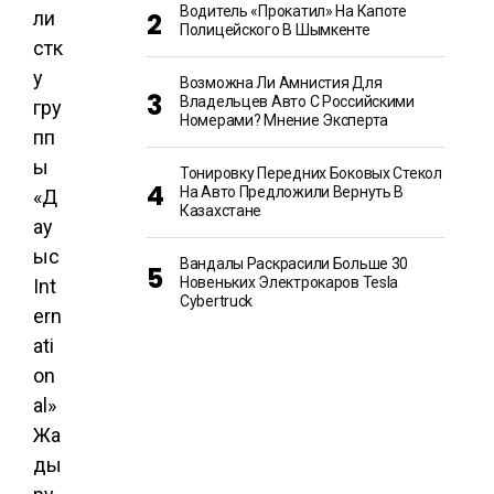
Водитель «прокатил» На Капоте
ли
Полицейского В Шымкенте
стк
у
Возможна Ли Амнистия Для
Владельцев Авто С Российскими
гру
Номерами? Мнение Эксперта
пп
ы
Тонировку Передних Боковых Стекол
На Авто Предложили Вернуть В
«Д
Казахстане
ау
ыс
Вандалы Раскрасили Больше 30
Новеньких Электрокаров Tesla
Int
Cybertruck
ern
ati
on
al»
Жа
ды