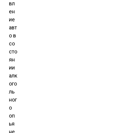
вл
ен
ие
авт
о в
со
сто
ян
ии
алк
ого
ль
ног
о
оп
ья
не