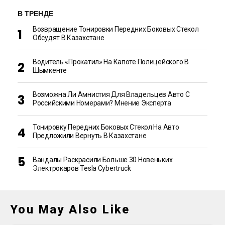
В ТРЕНДЕ
Возвращение Тонировки Передних Боковых Стекол
Обсудят В Казахстане
Водитель «прокатил» На Капоте Полицейского В
Шымкенте
Возможна Ли Амнистия Для Владельцев Авто С
Российскими Номерами? Мнение Эксперта
Тонировку Передних Боковых Стекол На Авто
Предложили Вернуть В Казахстане
Вандалы Раскрасили Больше 30 Новеньких
Электрокаров Tesla Cybertruck
You May Also Like