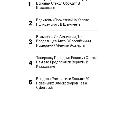
Боковых Стекол Обсудят В
Казахстане
Водитель «прокатил» На Капоте
Полицейского В Шымкенте
Возможна Ли Амнистия Для
Владельцев Авто С Российскими
Номерами? Мнение Эксперта
Тонировку Передних Боковых Стекол
На Авто Предложили Вернуть В
Казахстане
Вандалы Раскрасили Больше 30
Новеньких Электрокаров Tesla
Cybertruck