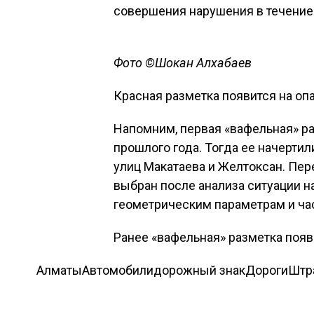
совершения нарушения в течение 
Фото ©Шокан Алхабаев
Красная разметка появится на оп
Напомним, первая «вафельная» ра
прошлого года. Тогда ее начерти
улиц Макатаева и Желтоксан. Пер
выбран после анализа ситуации на
геометрическим параметрам и час
Ранее «вафельная» разметка появ
Алматы
Автомобили
дорожный знак
Дороги
Штр