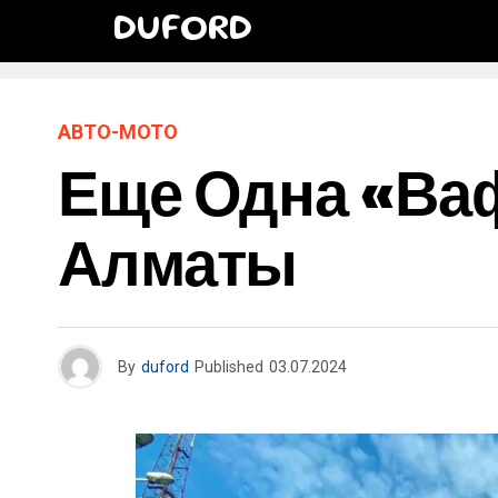
DUFORD
АВТО-МОТО
Еще Одна «ва
Алматы
By
duford
Published
03.07.2024