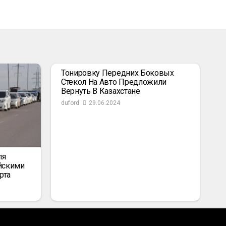
Тонировку Передних Боковых
Стекол На Авто Предложили
Вернуть В Казахстане
duford
29.06.2024
ля
йскими
рта