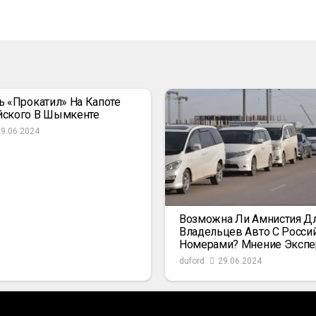
ь «прокатил» На Капоте
йского В Шымкенте
29.06.2024
Возможна Ли Амнистия Д
Владельцев Авто С Росси
Номерами? Мнение Экспе
duford
29.06.2024