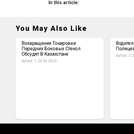
In this article:
You May Also Like
Возвращение Тонировки
Водител
Передних Боковых Стекол
Полице
Обсудят В Казахстане
duford
duford
29.06.2024