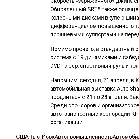
Скорость «заряженного» джипа ог
Обновленный SRT8 также оснащ
колесными дисками вкупе с шинам
дифференциалом повышенного тр
поршневыми суппортами на пере
Помимо прочего, в стандартный с
система с 19 динамиками и сабву
DVD-плеер, спортивный руль и то
Напомним, сегодня, 21 апреля, в
автомобильная выставка Auto Sh
продлиться с 21 по 28 апреля. Вы
Среди спонсоров и организаторо
автотранспортные корпорации КН
организации.
США
Нью-Йорк
Автопромышленность
Автомоби