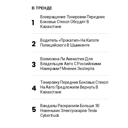
В ТРЕНДЕ
Возвращение Тонировки Передних
Боковых Стекол Обсудят В
Казахстане
Водитель «прокатил» На Капоте
Полицейского В Шымкенте
Возможна Ли Амнистия Для
Владельцев Авто С Российскими
Номерами? Мнение Эксперта
Тонировку Передних Боковых Стекол
На Авто Предложили Вернуть В
Казахстане
Вандалы Раскрасили Больше 30
Новеньких Электрокаров Tesla
Cybertruck