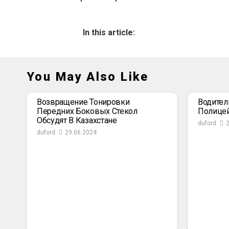
In this article:
You May Also Like
Возвращение Тонировки
Водител
Передних Боковых Стекол
Полице
Обсудят В Казахстане
duford
duford
29.06.2024