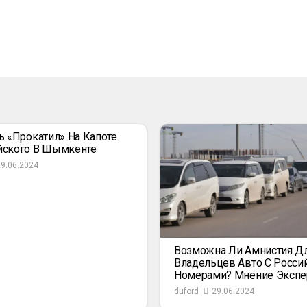
ь «прокатил» На Капоте
йского В Шымкенте
29.06.2024
Возможна Ли Амнистия Д
Владельцев Авто С Росси
Номерами? Мнение Экспе
duford
29.06.2024