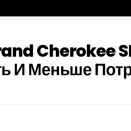
rand Cherokee S
ть И Меньше Пот