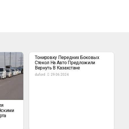
Тонировку Передних Боковых
Стекол На Авто Предложили
Вернуть В Казахстане
duford
29.06.2024
ля
йскими
рта