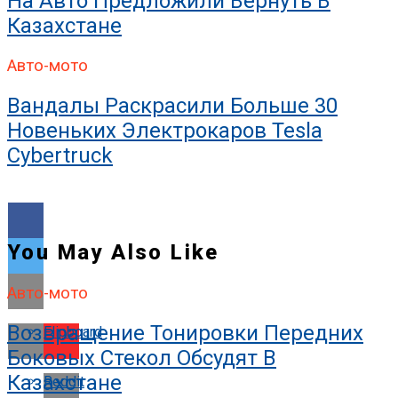
На Авто Предложили Вернуть В
Казахстане
Авто-мото
Вандалы Раскрасили Больше 30
Новеньких Электрокаров Tesla
Cybertruck
You May Also Like
Авто-мото
Возвращение Тонировки Передних
Flipboard
Боковых Стекол Обсудят В
Казахстане
Reddit