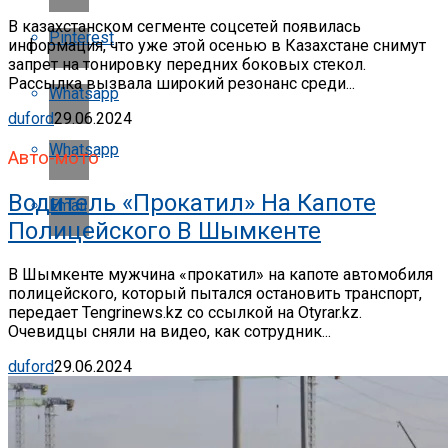
В казахстанском сегменте соцсетей появилась
Pinterest
информация, что уже этой осенью в Казахстане снимут
запрет на тонировку передних боковых стекол.
Рассылка вызвала широкий резонанс среди...
Whatsapp
duford
29.06.2024
Whatsapp
Авто-мото
Водитель «прокатил» На Капоте
Email
Полицейского В Шымкенте
В Шымкенте мужчина «прокатил» на капоте автомобиля
полицейского, который пытался остановить транспорт,
передает Tengrinews.kz со ссылкой на Otyrar.kz.
Очевидцы сняли на видео, как сотрудник...
duford
29.06.2024