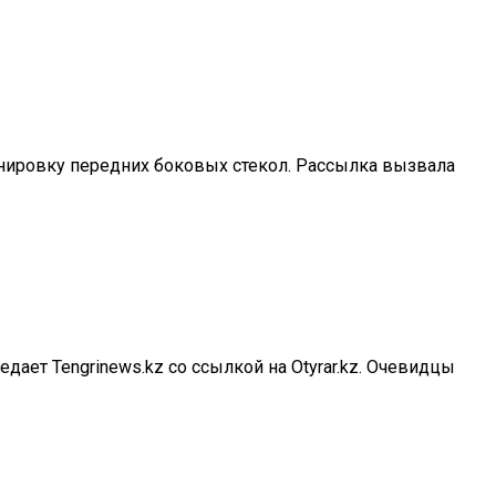
тонировку передних боковых стекол. Рассылка вызвала
ает Tengrinews.kz со ссылкой на Otyrar.kz. Очевидцы