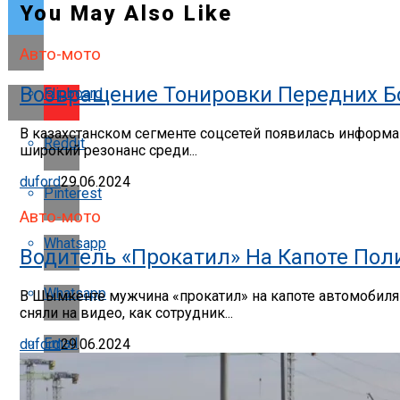
You May Also Like
Авто-мото
Возвращение Тонировки Передних Бо
Flipboard
В казахстанском сегменте соцсетей появилась информац
Reddit
широкий резонанс среди...
duford
29.06.2024
Pinterest
Авто-мото
Whatsapp
Водитель «прокатил» На Капоте По
Whatsapp
В Шымкенте мужчина «прокатил» на капоте автомобиля п
сняли на видео, как сотрудник...
Email
duford
29.06.2024