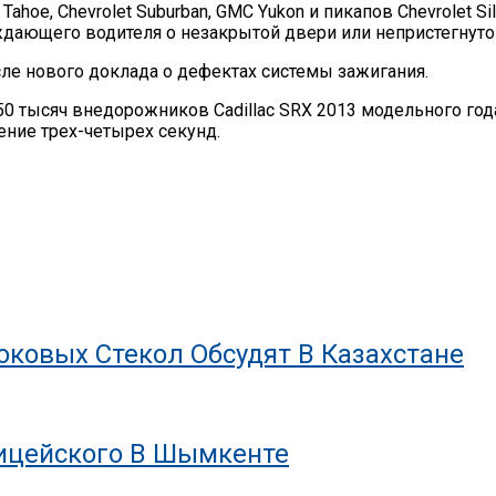
ahoe, Chevrolet Suburban, GMC Yukon и пикапов Chevrolet Si
ждающего водителя о незакрытой двери или непристегнуто
сле нового доклада о дефектах системы зажигания.
 50 тысяч внедорожников Cadillac SRX 2013 модельного год
ение трех-четырех секунд.
ковых Стекол Обсудят В Казахстане
лицейского В Шымкенте