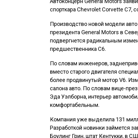
Автоконцерн General Motors заяв
спорткара Chevrolet Corvette С7, 
Производство новой модели авто 
президента General Motors в Сев
подвергнется радикальным измене
предшественника C6.
По словам инженеров, заднеприв
вместо старого двигателя специа
более продвинутый мотор V6. Из
салона авто. По словам вице-пре
Эда Уэлборна, интерьер автомоб
комфортабельным.
Компания уже выделила 131 милли
Разработкой новинки займется за
Боулинг Грин, штат Кентукки, в СШ