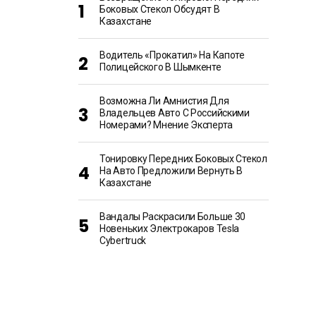
Боковых Стекол Обсудят В
Казахстане
Водитель «прокатил» На Капоте
Полицейского В Шымкенте
Возможна Ли Амнистия Для
Владельцев Авто С Российскими
Номерами? Мнение Эксперта
Тонировку Передних Боковых Стекол
На Авто Предложили Вернуть В
Казахстане
Вандалы Раскрасили Больше 30
Новеньких Электрокаров Tesla
Cybertruck