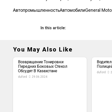
Автопромышленность
Автомобили
General Moto
In this article:
You May Also Like
Возвращение Тонировки
Водител
Передних Боковых Стекол
Полице
Обсудят В Казахстане
duford
duford
29.06.2024