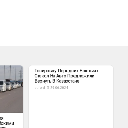
Тонировку Передних Боковых
Стекол На Авто Предложили
Вернуть В Казахстане
duford
29.06.2024
ля
йскими