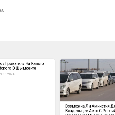
rs
ь «прокатил» На Капоте
йского В Шымкенте
29.06.2024
Возможна Ли Амнистия Д
Владельцев Авто С Росси