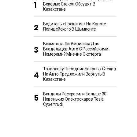
Боковых Стекол Обсудят В
Казахстане
Водитель «прокатил» На Капоте
Полицейского В Шымкенте
Возможна Ли Амнистия Для
Владельцев Авто С Российскими
Номерами? Мнение Эксперта
Тонировку Передних Боковых Стекол
На Авто Предложили Вернуть В
Казахстане
Вандалы Раскрасили Больше 30
Новеньких Электрокаров Tesla
Cybertruck