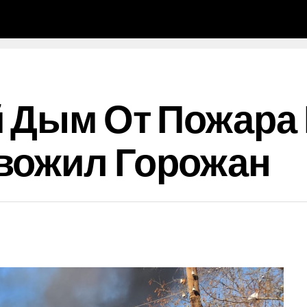
 Дым От Пожара 
вожил Горожан