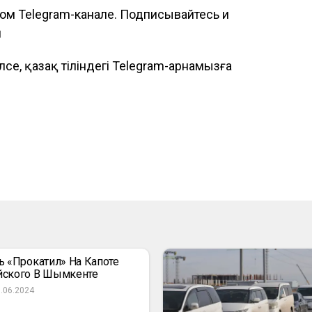
ом Telegram-канале. Подписывайтесь и
и
елсе, қазақ тіліндегі Telegram-арнамызға
ь «прокатил» На Капоте
йского В Шымкенте
.06.2024