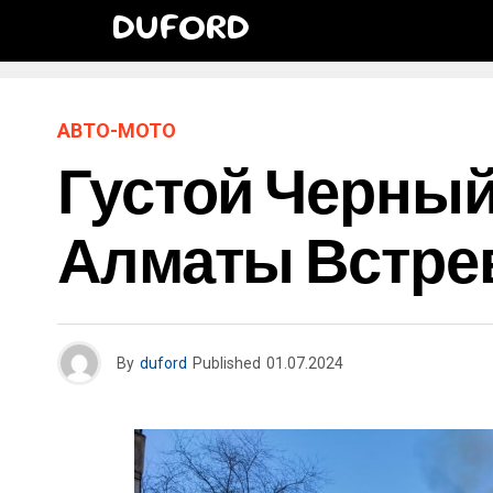
DUFORD
АВТО-МОТО
Густой Черный
Алматы Встре
By
duford
Published
01.07.2024