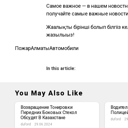
Самое важное — в нашем новостн
получайте самые важные новост
Жаңалықты бірінші болып білгіңіз к
жазылыңыз!
Пожар
Алматы
Автомобили
In this article:
You May Also Like
Возвращение Тонировки
Водител
Передних Боковых Стекол
Полице
Обсудят В Казахстане
duford
29
duford
29.06.2024