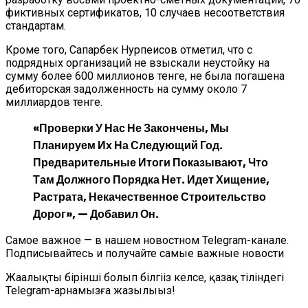
фиктивных сертификатов, 10 случаев несоответствия
стандартам.
Кроме того, Сапарбек Нурпеисов отметил, что с
подрядных организаций не взыскали неустойку на
сумму более 600 миллионов тенге, не была погашена
дебиторская задолженность на сумму около 7
миллиардов тенге.
«Проверки У Нас Не Закончены, Мы
Планируем Их На Следующий Год.
Предварительные Итоги Показывают, Что
Там Должного Порядка Нет. Идет Хищение,
Растрата, Некачественное Строительство
Дорог», — Добавил Он.
Самое важное — в нашем новостном Telegram-канале.
Подписывайтесь и получайте самые важные новости
Жаңалықты бірінші болып білгіңіз келсе, қазақ тіліндегі
Telegram-арнамызға жазылыңыз!