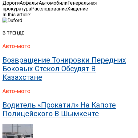
Дороги
Асфальт
Автомобили
Генеральная
прокуратура
Расследование
Хищение
In this article:
В ТРЕНДЕ
Авто-мото
Возвращение Тонировки Передних
Боковых Стекол Обсудят В
Казахстане
Авто-мото
Водитель «прокатил» На Капоте
Полицейского В Шымкенте