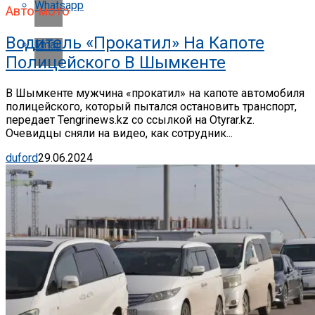
Whatsapp
Авто-мото
Водитель «прокатил» На Капоте
Email
Полицейского В Шымкенте
В Шымкенте мужчина «прокатил» на капоте автомобиля
полицейского, который пытался остановить транспорт,
передает Tengrinews.kz со ссылкой на Otyrar.kz.
Очевидцы сняли на видео, как сотрудник...
duford
29.06.2024