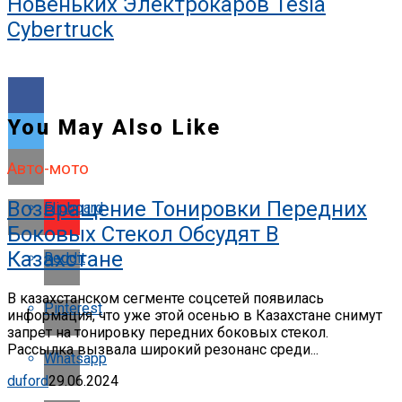
Новеньких Электрокаров Tesla
Cybertruck
You May Also Like
Авто-мото
Возвращение Тонировки Передних
Flipboard
Боковых Стекол Обсудят В
Казахстане
Reddit
В казахстанском сегменте соцсетей появилась
Pinterest
информация, что уже этой осенью в Казахстане снимут
запрет на тонировку передних боковых стекол.
Рассылка вызвала широкий резонанс среди...
Whatsapp
duford
29.06.2024