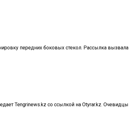
тонировку передних боковых стекол. Рассылка вызвала
ает Tengrinews.kz со ссылкой на Otyrar.kz. Очевидцы