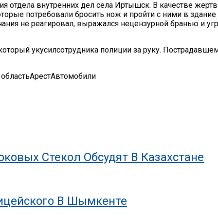
ания отдела внутренних дел села Иртышск. В качестве же
торые потребовали бросить нож и пройти с ними в здание
чания не реагировал, выражался нецензурной бранью и уг
который укусилсотрудника полиции за руку. Пострадавше
 область
Арест
Автомобили
ковых Стекол Обсудят В Казахстане
лицейского В Шымкенте