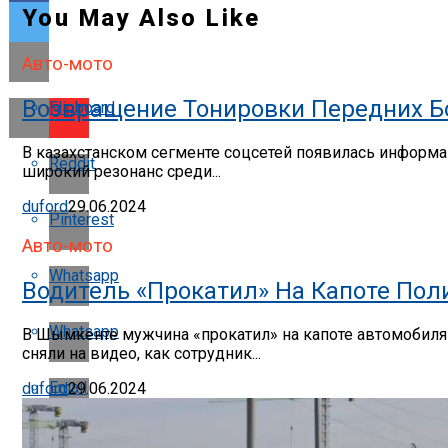
You May Also Like
Авто-мото
Возвращение Тонировки Передних Бо
Flipboard
В казахстанском сегменте соцсетей появилась информац
Reddit
широкий резонанс среди...
duford
29.06.2024
Pinterest
Авто-мото
Whatsapp
Водитель «прокатил» На Капоте По
Whatsapp
В Шымкенте мужчина «прокатил» на капоте автомобиля п
сняли на видео, как сотрудник...
Email
duford
29.06.2024