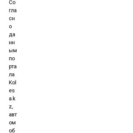
Со
гла
сн
о
да
нн
ым
по
рта
ла
Kol
es
a.k
z,
авт
ом
об