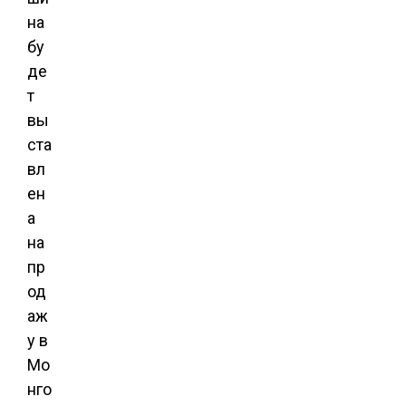
на
бу
де
т
вы
ста
вл
ен
а
на
пр
од
аж
у в
Мо
нго