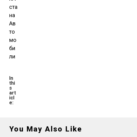
ста
на
Ав
то
мо
би
ли
In
thi
s
art
icl
e:
You May Also Like