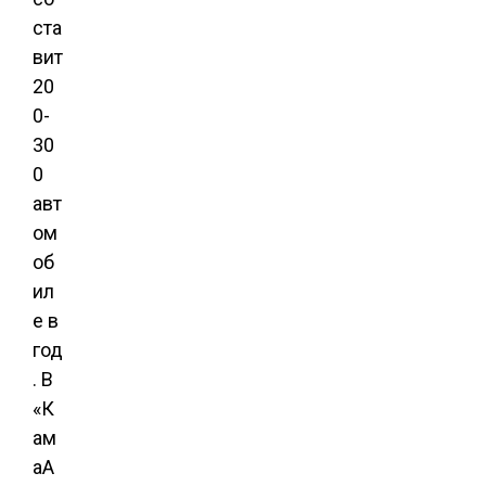
ста
вит
20
0-
30
0
авт
ом
об
ил
е в
год
. В
«К
ам
аА