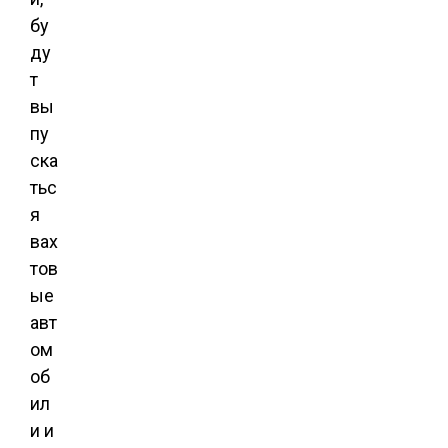
бу
ду
т
вы
пу
ска
тьс
я
вах
тов
ые
авт
ом
об
ил
и и