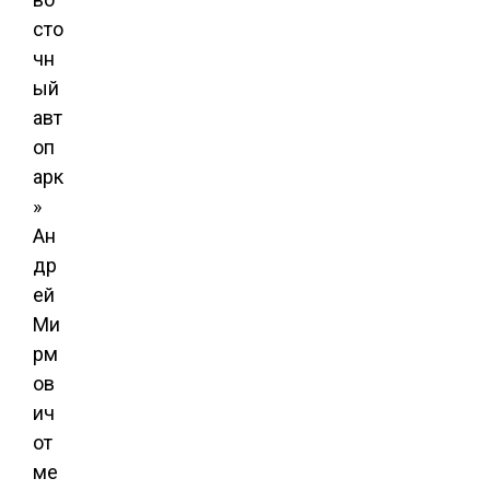
сто
чн
ый
авт
оп
арк
»
Ан
др
ей
Ми
рм
ов
ич
от
ме