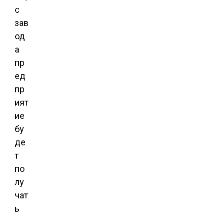
с
зав
од
а
пр
ед
пр
ият
ие
бу
де
т
по
лу
чат
ь