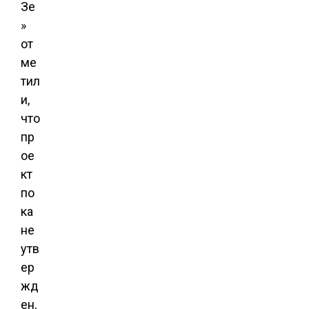
Зе
»
от
ме
тил
и,
что
пр
ое
кт
по
ка
не
утв
ер
жд
ен,