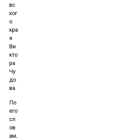
вс
ког
о
кра
я
Ви
кто
ра
Чу
до
ва.
По
его
сл
ов
ам,