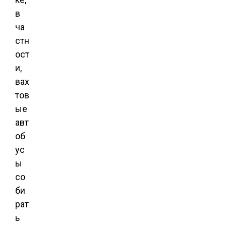
в
ча
стн
ост
и,
вах
тов
ые
авт
об
ус
ы
со
би
рат
ь