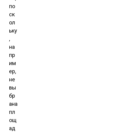
по
ск
ол
ьку
,
на
пр
им
ер,
не
вы
бр
ана
пл
ощ
ад