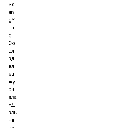
Ss
an
gY
on
g.
Со
вл
ад
ел
ец
жу
рн
ала
«Д
аль
не
во