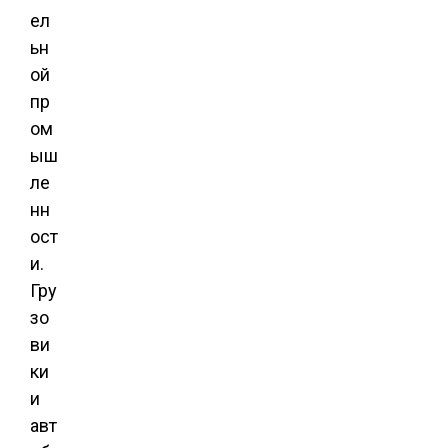
ел
ьн
ой
пр
ом
ыш
ле
нн
ост
и.
Гру
зо
ви
ки
и
авт