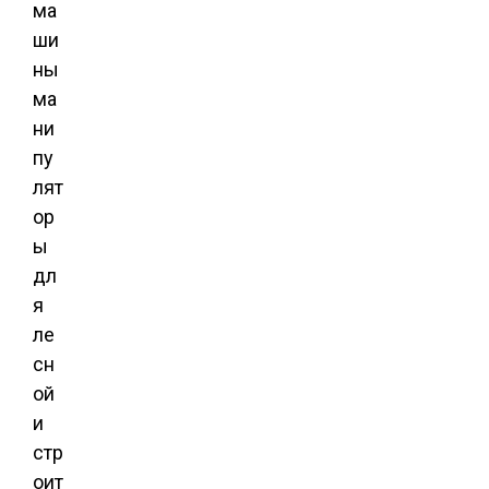
ма
ши
ны
ма
ни
пу
лят
ор
ы
дл
я
ле
сн
ой
и
стр
оит