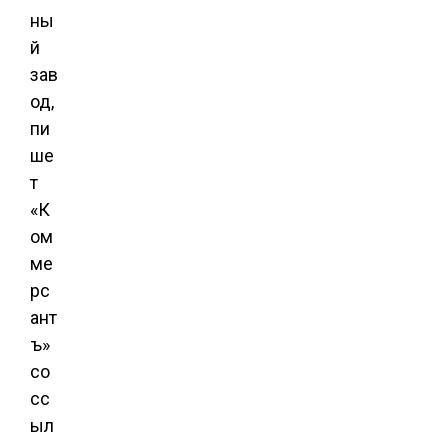
ны
й
зав
од,
пи
ше
т
«К
ом
ме
рс
ант
ъ»
со
сс
ыл