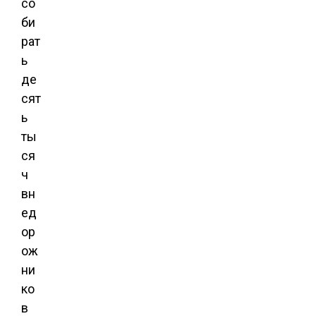
со
би
рат
ь
де
сят
ь
ты
ся
ч
вн
ед
ор
ож
ни
ко
в