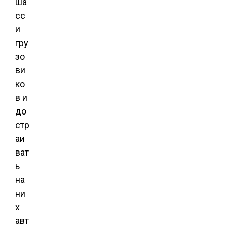
ша
сс
и
гру
зо
ви
ко
в и
до
стр
аи
ват
ь
на
ни
х
авт