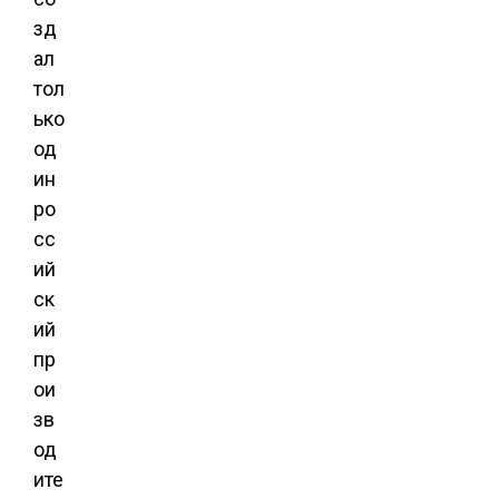
зд
ал
тол
ько
од
ин
ро
сс
ий
ск
ий
пр
ои
зв
од
ите