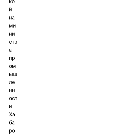
ко
й
на
ми
ни
стр
а
пр
ом
ыш
ле
нн
ост
и
Ха
ба
ро