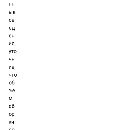
нн
ые
св
ед
ен
ия,
уто
чн
ив,
что
об
ъе
м
сб
ор
ки
со