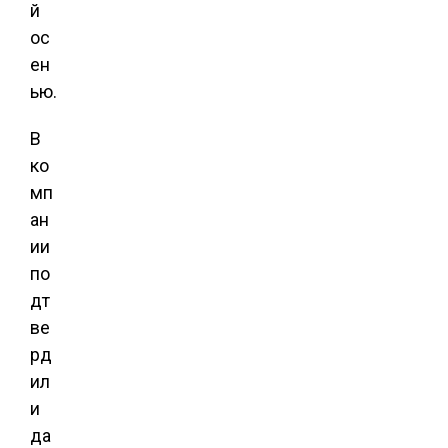
й
ос
ен
ью.
В
ко
мп
ан
ии
по
дт
ве
рд
ил
и
да