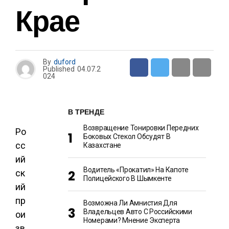
Крае
By
duford
Published
04.07.2
024
В ТРЕНДЕ
Возвращение Тонировки Передних
Ро
Боковых Стекол Обсудят В
сс
Казахстане
ий
Водитель «прокатил» На Капоте
ск
Полицейского В Шымкенте
ий
пр
Возможна Ли Амнистия Для
Владельцев Авто С Российскими
ои
Номерами? Мнение Эксперта
зв