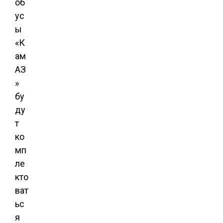
об
ус
ы
«К
ам
АЗ
»
бу
ду
т
ко
мп
ле
кто
ват
ьс
я