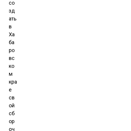
со
зд
ать
в
Ха
ба
ро
вс
ко
м
кра
е
св
ой
сб
ор
оч