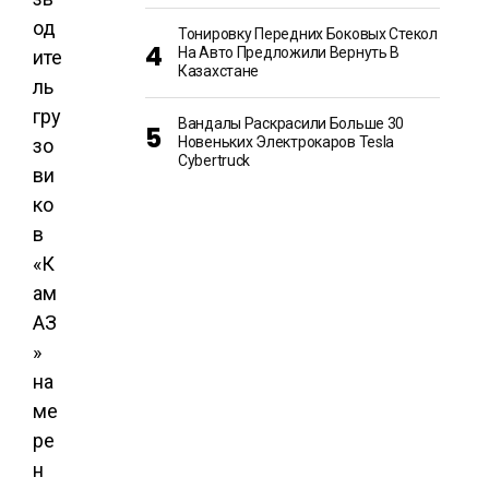
од
Тонировку Передних Боковых Стекол
На Авто Предложили Вернуть В
ите
Казахстане
ль
гру
Вандалы Раскрасили Больше 30
Новеньких Электрокаров Tesla
зо
Cybertruck
ви
ко
в
«К
ам
АЗ
»
на
ме
ре
н