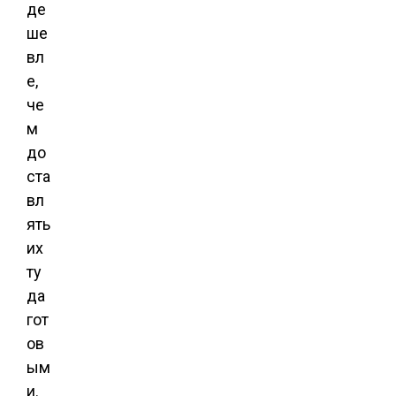
де
ше
вл
е,
че
м
до
ста
вл
ять
их
ту
да
гот
ов
ым
и.