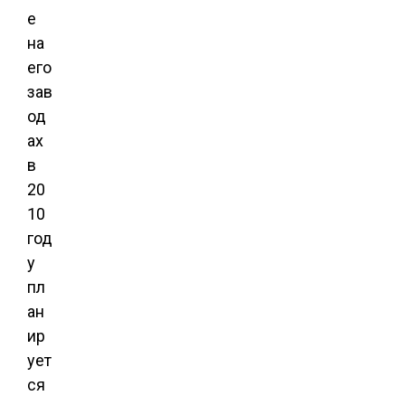
е
на
его
зав
од
ах
в
20
10
год
у
пл
ан
ир
ует
ся