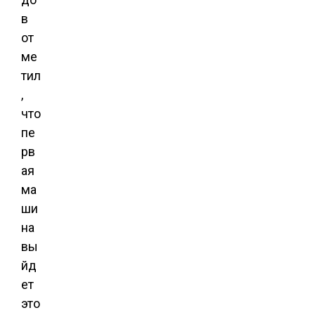
в
от
ме
тил
,
что
пе
рв
ая
ма
ши
на
вы
йд
ет
это