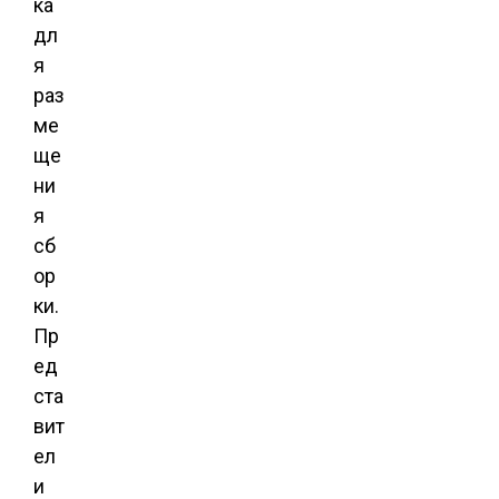
ка
дл
я
раз
ме
ще
ни
я
сб
ор
ки.
Пр
ед
ста
вит
ел
и