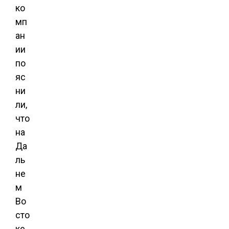
ко
мп
ан
ии
по
яс
ни
ли,
что
на
Да
ль
не
м
Во
сто
ке,