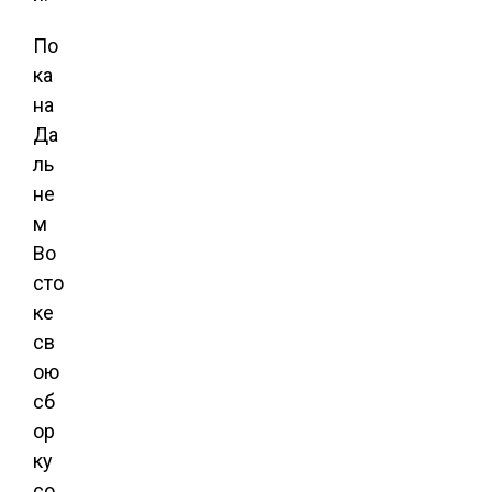
По
ка
на
Да
ль
не
м
Во
сто
ке
св
ою
сб
ор
ку
со