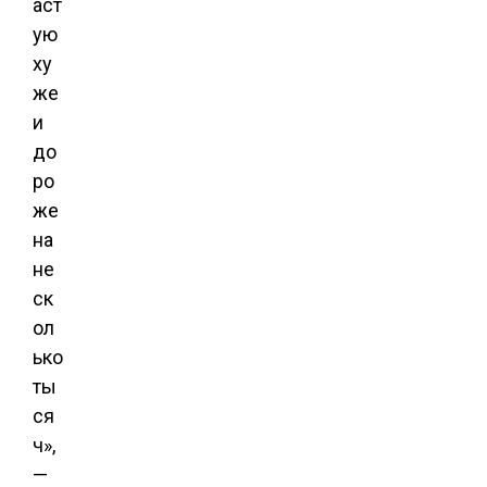
аст
ую
ху
же
и
до
ро
же
на
не
ск
ол
ько
ты
ся
ч»,
—