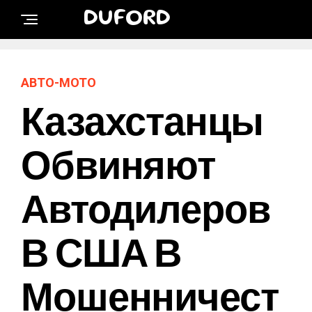
DUFORD
АВТО-МОТО
Казахстанцы
Обвиняют
Автодилеров
В США В
Мошенничест