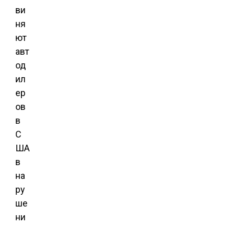
ви
ня
ют
авт
од
ил
ер
ов
в
С
ША
в
на
ру
ше
ни