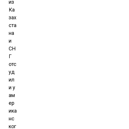
из
Ка
зах
ста
на
и
СН
Г
отс
уд
ил
и у
ам
ер
ика
нс
ког