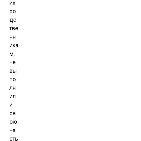
их
ро
дс
тве
нн
ика
м,
не
вы
по
лн
ил
и
св
ою
ча
сть