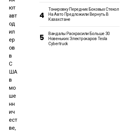
ют
Тонировку Передних Боковых Стекол
На Авто Предложили Вернуть В
авт
Казахстане
од
ил
Вандалы Раскрасили Больше 30
Новеньких Электрокаров Tesla
ер
Cybertruck
ов
в
С
ША
в
мо
ше
нн
ич
ест
ве,