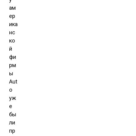
ам
ер
ика
нс
ко
й
фи
рм
ы
Aut
o
уж
е
бы
ли
пр