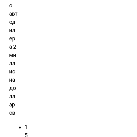
о
авт
од
ил
ер
а 2
ми
лл
ио
на
до
лл
ар
ов
1
5