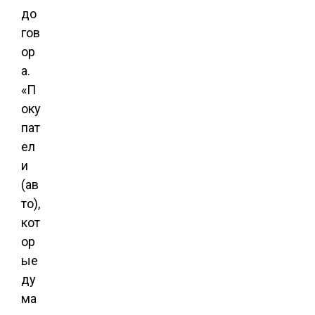
до
гов
ор
а.
«П
оку
пат
ел
и
(ав
то),
кот
ор
ые
ду
ма