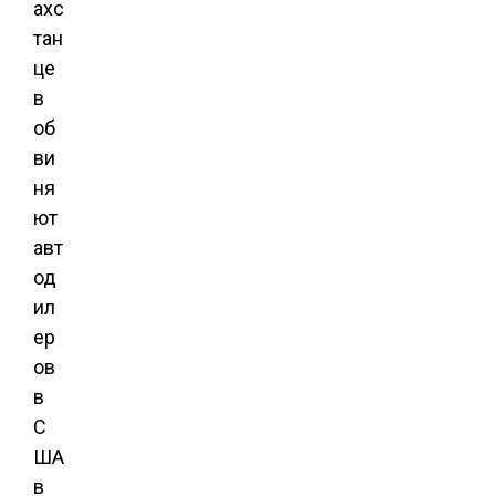
ахс
тан
це
в
об
ви
ня
ют
авт
од
ил
ер
ов
в
С
ША
в