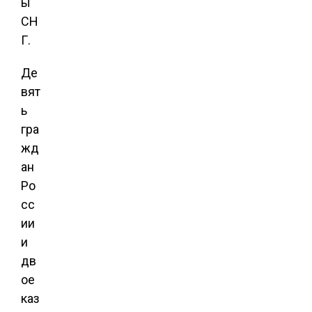
ы
СН
Г.
Де
вят
ь
гра
жд
ан
Ро
сс
ии
и
дв
ое
каз