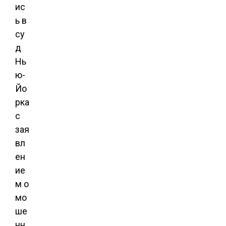
ис
ь в
су
д
Нь
ю-
Йо
рка
с
зая
вл
ен
ие
м о
мо
ше
нн