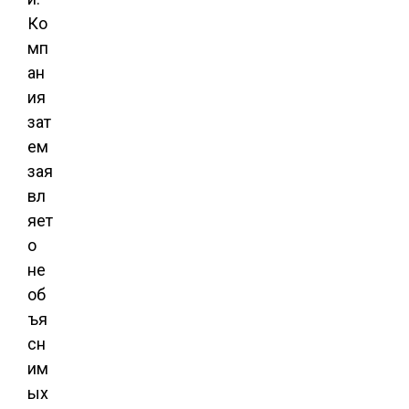
Ко
мп
ан
ия
зат
ем
зая
вл
яет
о
не
об
ъя
сн
им
ых