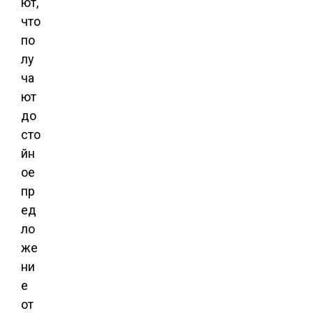
ют,
что
по
лу
ча
ют
до
сто
йн
ое
пр
ед
ло
же
ни
е
от