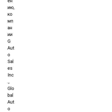
ен
ию,
ко
мп
ан
ии
G
Aut
o
Sal
es
Inc
.,
Glo
bal
Aut
o