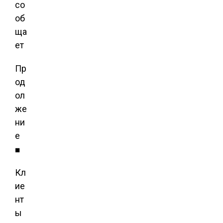
со
об
ща
ет
Пр
од
ол
же
ни
е
■
Кл
ие
нт
ы