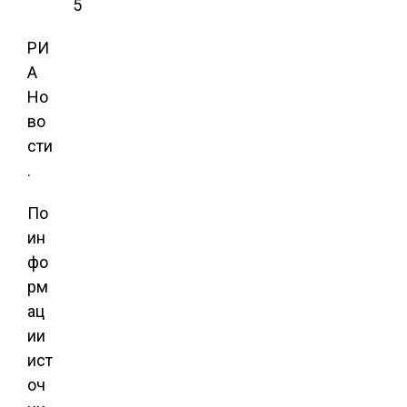
5
РИ
А
Но
во
сти
.
По
ин
фо
рм
ац
ии
ист
оч