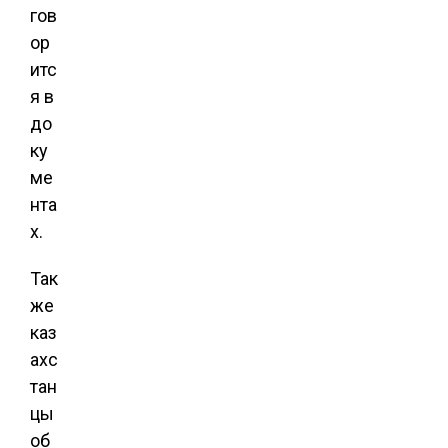
гов
ор
итс
я в
до
ку
ме
нта
х.
Так
же
каз
ахс
тан
цы
об