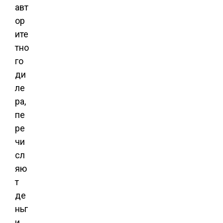
авт
ор
ите
тно
го
ди
ле
ра,
пе
ре
чи
сл
яю
т
де
ньг
и.