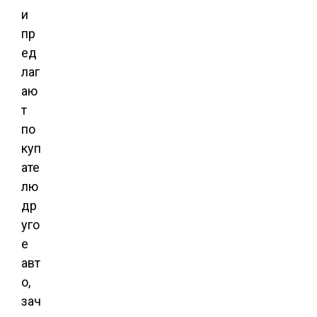
и
пр
ед
лаг
аю
т
по
куп
ате
лю
др
уго
е
авт
о,
зач