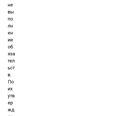
не
вы
по
лн
ен
ии
об
яза
тел
ьст
в.
По
их
утв
ер
жд