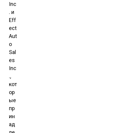
Inc
. и
Eff
ect
Aut
o
Sal
es
Inc
.,
кот
ор
ые
пр
ин
ад
ле