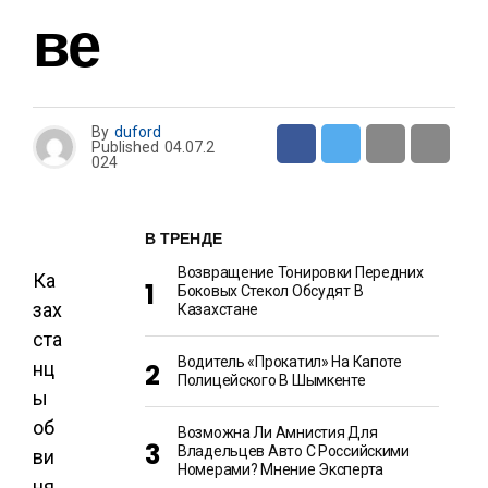
Ве
By
duford
Published
04.07.2
024
В ТРЕНДЕ
Возвращение Тонировки Передних
Ка
Боковых Стекол Обсудят В
зах
Казахстане
ста
Водитель «прокатил» На Капоте
нц
Полицейского В Шымкенте
ы
об
Возможна Ли Амнистия Для
Владельцев Авто С Российскими
ви
Номерами? Мнение Эксперта
ня