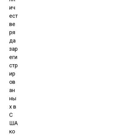
ич
ест
ве
ря
да
зар
еги
стр
ир
ов
ан
ны
х в
С
ША
ко