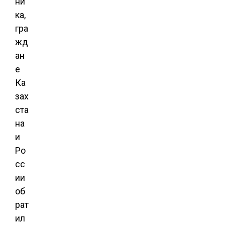
ни
ка,
гра
жд
ан
е
Ка
зах
ста
на
и
Ро
сс
ии
об
рат
ил