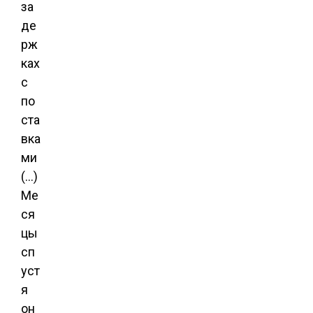
за
де
рж
ках
с
по
ста
вка
ми
(…)
Ме
ся
цы
сп
уст
я
он