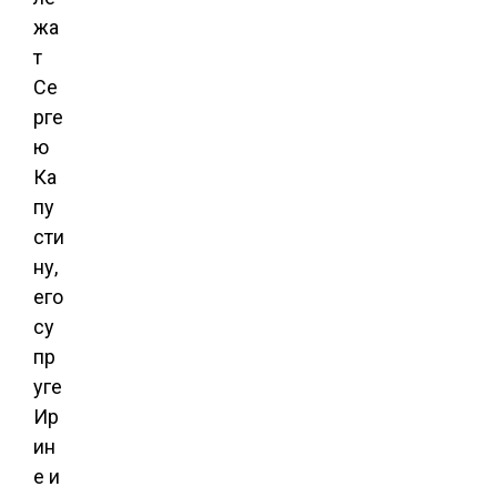
жа
т
Се
рге
ю
Ка
пу
сти
ну,
его
су
пр
уге
Ир
ин
е и