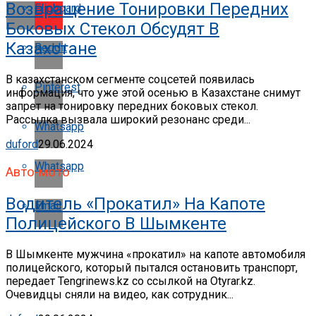
Возвращение Тонировки Передних
Flipboard
Боковых Стекол Обсудят В
Казахстане
Reddit
В казахстанском сегменте соцсетей появилась
Pinterest
информация, что уже этой осенью в Казахстане снимут
запрет на тонировку передних боковых стекол.
Рассылка вызвала широкий резонанс среди...
Whatsapp
duford
29.06.2024
Whatsapp
Авто-мото
Водитель «прокатил» На Капоте
Email
Полицейского В Шымкенте
В Шымкенте мужчина «прокатил» на капоте автомобиля
полицейского, который пытался остановить транспорт,
передает Tengrinews.kz со ссылкой на Otyrar.kz.
Очевидцы сняли на видео, как сотрудник...