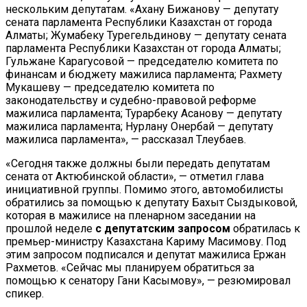
нескольким депутатам. «Ахану Бижанову — депутату
сената парламента Республики Казахстан от города
Алматы; Жумабеку Турегельдинову — депутату сената
парламента Республики Казахстан от города Алматы;
Гульжане Карагусовой — председателю комитета по
финансам и бюджету мажилиса парламента; Рахмету
Мукашеву — председателю комитета по
законодательству и судебно-правовой реформе
мажилиса парламента; Турарбеку Асанову — депутату
мажилиса парламента; Нурлану Онербай — депутату
мажилиса парламента», — рассказал Тлеубаев.
«Сегодня также должны были передать депутатам
сената от Актюбинской области», — отметил глава
инициативной группы. Помимо этого, автомобилисты
обратились за помощью к депутату Бахыт Сыздыковой,
которая в мажилисе на пленарном заседании на
прошлой неделе
с депутатским запросом
обратилась к
премьер-министру Казахстана Кариму Масимову. Под
этим запросом подписался и депутат мажилиса Ержан
Рахметов. «Сейчас мы планируем обратиться за
помощью к сенатору Гани Касымову», — резюмировал
спикер.