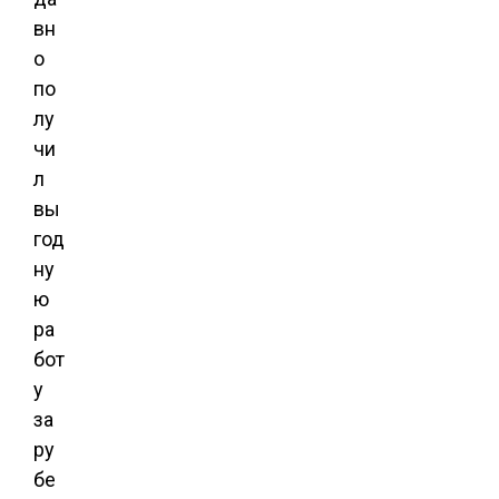
вн
о
по
лу
чи
л
вы
год
ну
ю
ра
бот
у
за
ру
бе