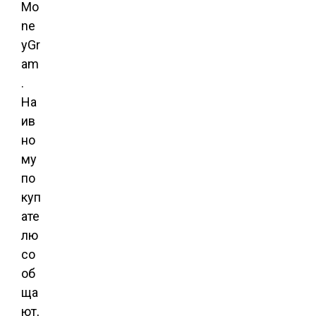
Mo
ne
yGr
am
.
На
ив
но
му
по
куп
ате
лю
со
об
ща
ют,