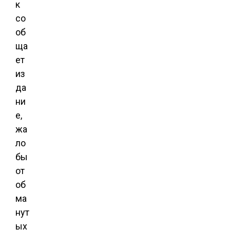
к
со
об
ща
ет
из
да
ни
е,
жа
ло
бы
от
об
ма
нут
ых