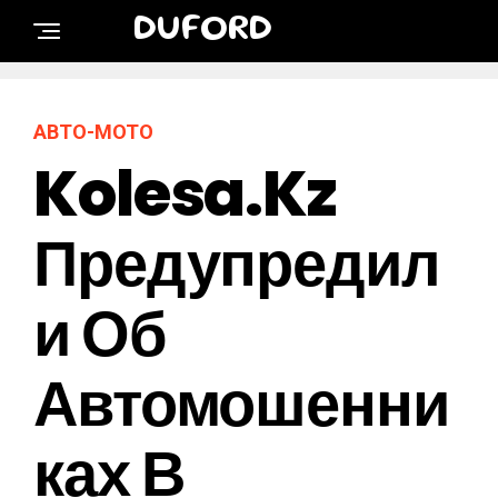
DUFORD
АВТО-МОТО
Kolesa.kz
Предупредил
И Об
Автомошенни
Ках В