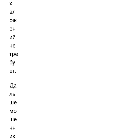
х
вл
ож
ен
ий
не
тре
бу
ет.
Да
ль
ше
мо
ше
нн
ик