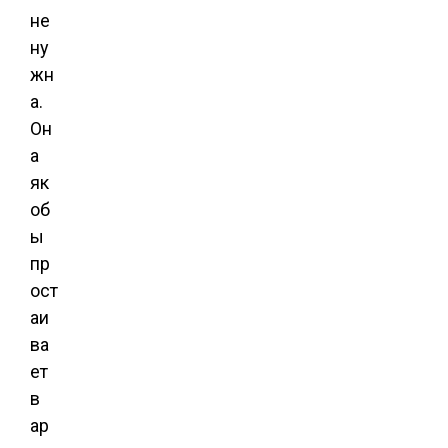
не
ну
жн
а.
Он
а
як
об
ы
пр
ост
аи
ва
ет
в
ар