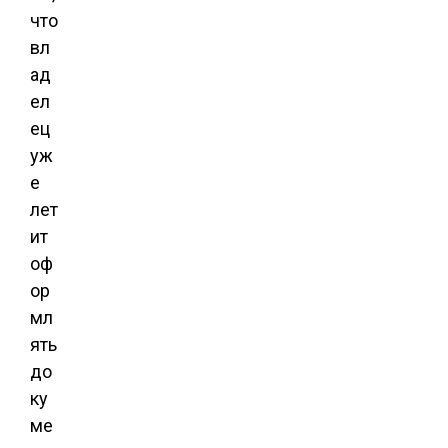
что
вл
ад
ел
ец
уж
е
лет
ит
оф
ор
мл
ять
до
ку
ме