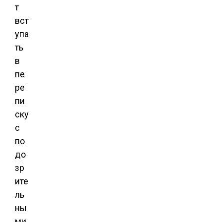
т
вст
упа
ть
в
пе
ре
пи
ску
с
по
до
зр
ите
ль
ны
ми