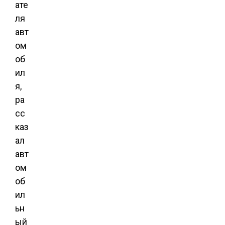
ате
ля
авт
ом
об
ил
я,
ра
сс
каз
ал
авт
ом
об
ил
ьн
ый