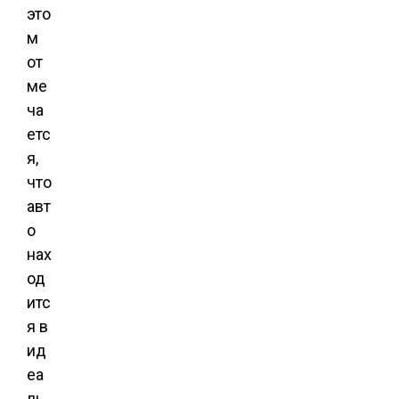
это
м
от
ме
ча
етс
я,
что
авт
о
нах
од
итс
я в
ид
еа
ль