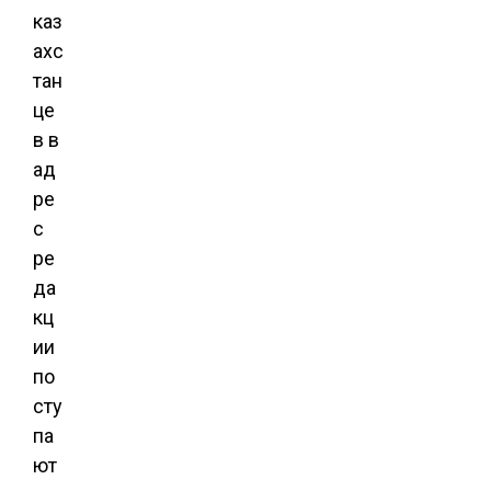
каз
ахс
тан
це
в в
ад
ре
с
ре
да
кц
ии
по
сту
па
ют