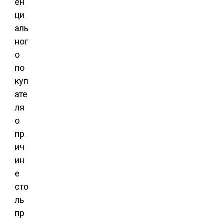
ен
ци
аль
ног
о
по
куп
ате
ля
о
пр
ич
ин
е
сто
ль
пр