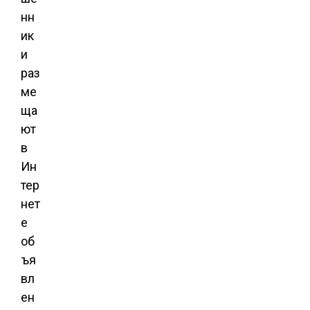
нн
ик
и
раз
ме
ща
ют
в
Ин
тер
нет
е
об
ъя
вл
ен