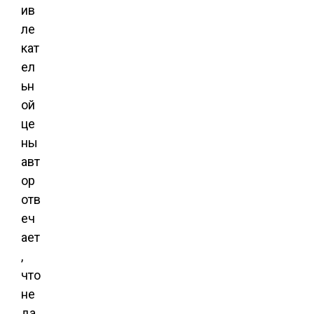
ив
ле
кат
ел
ьн
ой
це
ны
авт
ор
отв
еч
ает
,
что
не
да