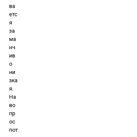
ва
етс
я
за
ма
нч
ив
о
ни
зка
я.
На
во
пр
ос
пот