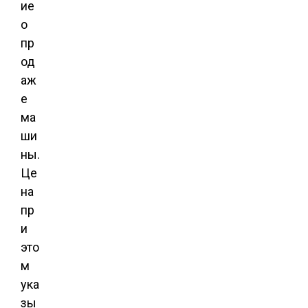
ие
о
пр
од
аж
е
ма
ши
ны.
Це
на
пр
и
это
м
ука
зы