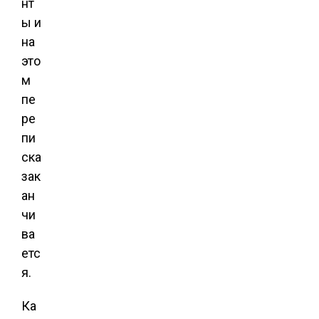
нт
ы и
на
это
м
пе
ре
пи
ска
зак
ан
чи
ва
етс
я.
Ка