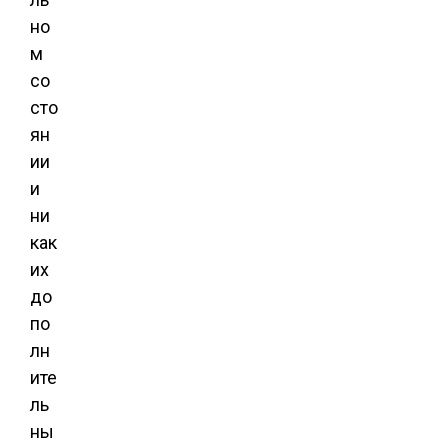
но
м
со
сто
ян
ии
и
ни
как
их
до
по
лн
ите
ль
ны