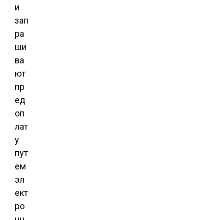
и
зап
ра
ши
ва
ют
пр
ед
оп
лат
у
пут
ем
эл
ект
ро
нн