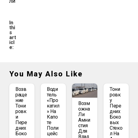
ли
In
thi
s
art
icl
e:
You May Also Like
Возв
Води
Тони
Раще
Тель
Ровк
Ние
«про
У
Возм
Тони
Катил
Пере
Ожна
Ровк
» На
Дних
Ли
И
Капо
Боко
Амни
Пере
Те
Вых
Стия
Дних
Поли
Стеко
Для
Боко
Цейс
Л На
Влад