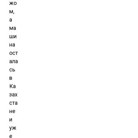
жо
м,
а
ма
ши
на
ост
ала
сь
в
Ка
зах
ста
не
и
уж
е