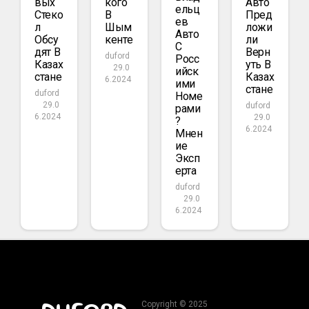
Вых
Кого
Авто
Ельц
Стеко
В
Пред
Ев
Л
Шым
Ложи
Авто
Обсу
Кенте
Ли
С
Дят В
Верн
duford
Росс
Казах
Уть В
29.0
Ийск
Стане
Казах
6.2024
Ими
Стане
duford
Номе
29.0
duford
Рами
6.2024
29.0
?
6.2024
Мнен
Ие
Эксп
Ерта
duford
29.0
6.2024
Copyright © 2025