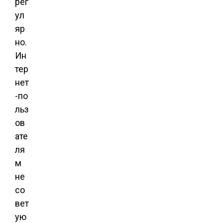
рег
ул
яр
но.
Ин
тер
нет
-по
льз
ов
ате
ля
м
не
со
вет
ую