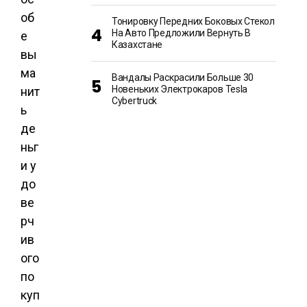
об
Тонировку Передних Боковых Стекол
На Авто Предложили Вернуть В
е
Казахстане
вы
ма
Вандалы Раскрасили Больше 30
Новеньких Электрокаров Tesla
нит
Cybertruck
ь
де
ньг
и у
до
ве
рч
ив
ого
по
куп