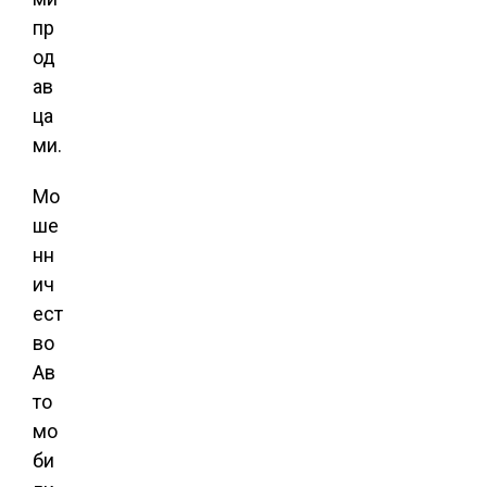
пр
од
ав
ца
ми.
Мо
ше
нн
ич
ест
во
Ав
то
мо
би