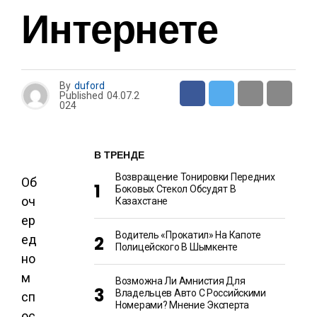
Интернете
By
duford
Published
04.07.2
024
В ТРЕНДЕ
Возвращение Тонировки Передних
Об
Боковых Стекол Обсудят В
оч
Казахстане
ер
Водитель «прокатил» На Капоте
ед
Полицейского В Шымкенте
но
м
Возможна Ли Амнистия Для
Владельцев Авто С Российскими
сп
Номерами? Мнение Эксперта
ос