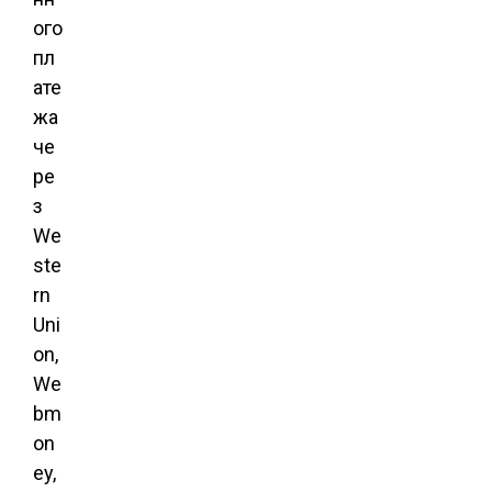
ого
пл
ате
жа
че
ре
з
We
ste
rn
Uni
on,
We
bm
on
ey,