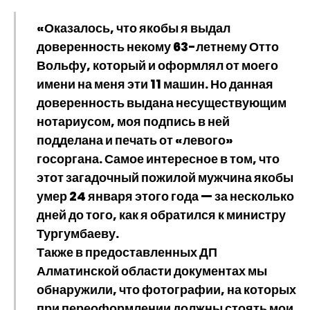
«Оказалось, что якобы я выдал
доверенность некому 63-летнему Отто
Вольфу, который и оформлял от моего
имени на меня эти 11 машин. Но данная
доверенность выдана несуществующим
нотариусом, моя подпись в ней
подделана и печать от «левого»
госоргана. Самое интересное в том, что
этот загадочный пожилой мужчина якобы
умер 24 января этого года — за несколько
дней до того, как я обратился к министру
Тургумбаеву.
Также в предоставленных ДП
Алматинской области документах мы
обнаружили, что фотографии, на которых
при переоформлении должны стоять мои