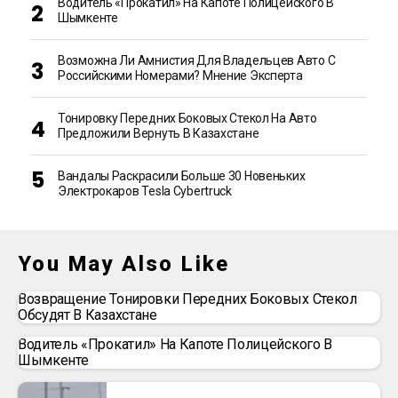
Водитель «прокатил» На Капоте Полицейского В
Шымкенте
Возможна Ли Амнистия Для Владельцев Авто С
Российскими Номерами? Мнение Эксперта
Тонировку Передних Боковых Стекол На Авто
Предложили Вернуть В Казахстане
Вандалы Раскрасили Больше 30 Новеньких
Электрокаров Tesla Cybertruck
You May Also Like
Возвращение Тонировки Передних Боковых Стекол
Обсудят В Казахстане
Водитель «прокатил» На Капоте Полицейского В
Шымкенте