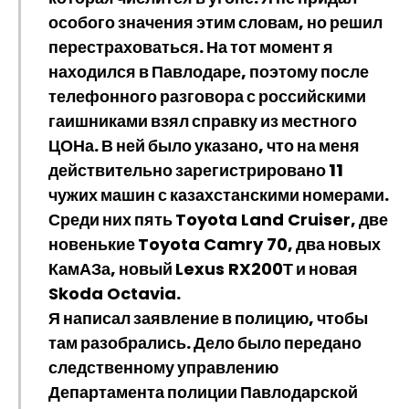
особого значения этим словам, но решил
перестраховаться. На тот момент я
находился в Павлодаре, поэтому после
телефонного разговора с российскими
гаишниками взял справку из местного
ЦОНа. В ней было указано, что на меня
действительно зарегистрировано 11
чужих машин с казахстанскими номерами.
Среди них пять
Toyota Land Cruiser
, две
новенькие
Toyota Camry 70
, два новых
КамАЗа
, новый
Lexus RX200Т
и новая
Skoda Octavia
.
Я написал заявление в полицию, чтобы
там разобрались. Дело было передано
следственному управлению
Департамента полиции Павлодарской