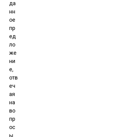
да
нн
ое
пр
ед
ло
же
ни
е,
отв
еч
ая
на
во
пр
ос
ы