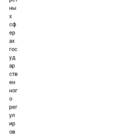
ны
х
сф
ер
ах
гос
уд
ар
ств
ен
ног
о
рег
ул
ир
ов