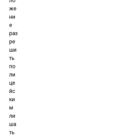
ло
же
ни
е
раз
ре
ши
ть
по
ли
це
йс
ки
м
ли
ша
ть