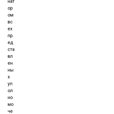
нат
ор
ом
вс
ех
пр
ед
ста
вл
ен
ны
х
уп
ол
но
мо
че