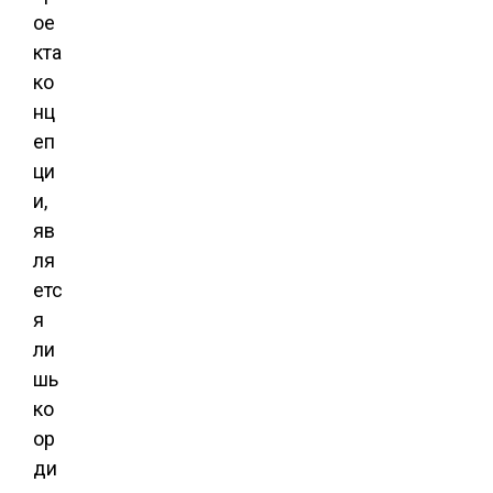
ое
кта
ко
нц
еп
ци
и,
яв
ля
етс
я
ли
шь
ко
ор
ди