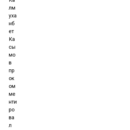
лм
уха
нб
ет
Ка
сы
мо
в
пр
ок
ом
ме
нти
ро
ва
л