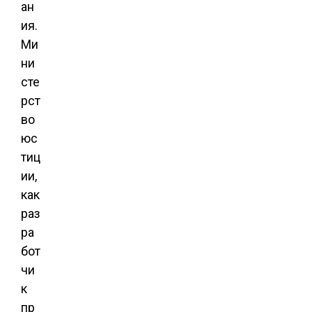
ан
ия.
Ми
ни
сте
рст
во
юс
тиц
ии,
как
раз
ра
бот
чи
к
пр