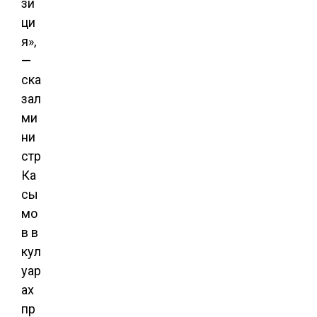
зи
ци
я»,
—
ска
зал
ми
ни
стр
Ка
сы
мо
в в
кул
уар
ах
пр