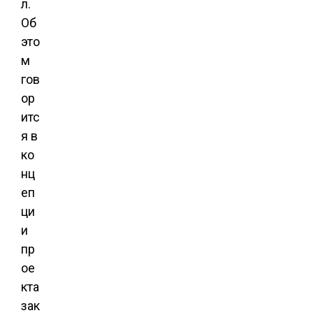
л.
Об
это
м
гов
ор
итс
я в
ко
нц
еп
ци
и
пр
ое
кта
зак