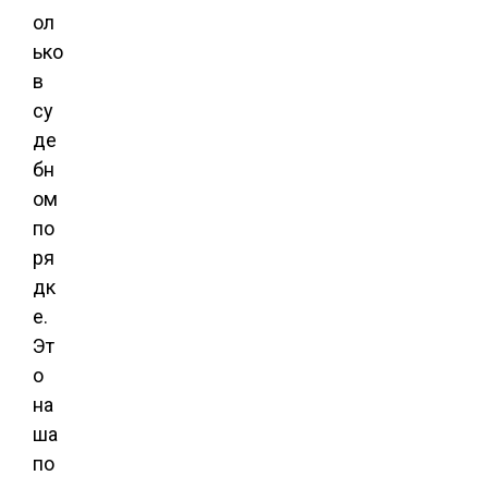
ол
ько
в
су
де
бн
ом
по
ря
дк
е.
Эт
о
на
ша
по