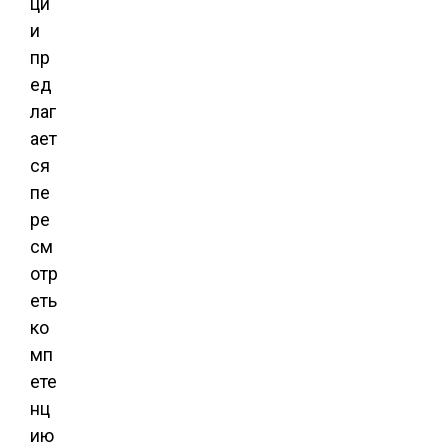
ци
и
пр
ед
лаг
ает
ся
пе
ре
см
отр
еть
ко
мп
ете
нц
ию