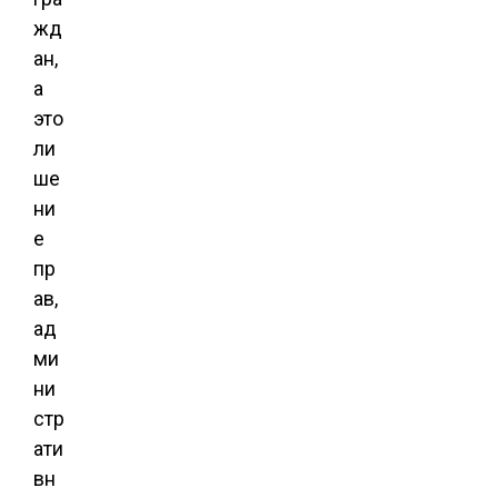
жд
ан,
а
это
ли
ше
ни
е
пр
ав,
ад
ми
ни
стр
ати
вн