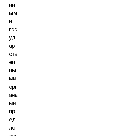
нн
ым
и
гос
уд
ар
ств
ен
ны
ми
орг
ана
ми
пр
ед
ло
же