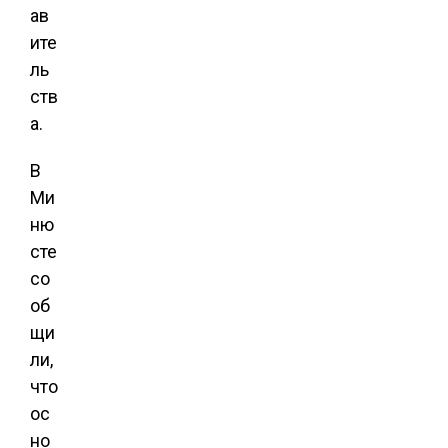
ав
ите
ль
ств
а.
В
Ми
ню
сте
со
об
щи
ли,
что
ос
но