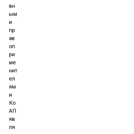
вн
ым
и
пр
ав
оп
ри
ме
нит
ел
ям
и
Ко
АП
яв
ля