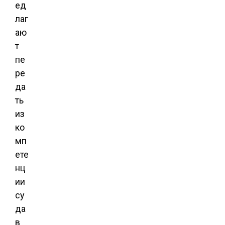
ед
лаг
аю
т
пе
ре
да
ть
из
ко
мп
ете
нц
ии
су
да
в