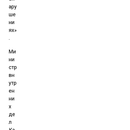
ару
ше
ни
ях»
.
Ми
ни
стр
вн
утр
ен
ни
х
де
л
Ка