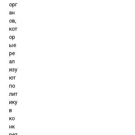
орг
ан
ов,
кот
ор
ые
ре
ал
изу
ют
по
лит
ику
в
ко
нк
рет