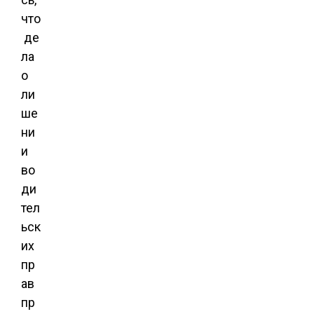
что
де
ла
о
ли
ше
ни
и
во
ди
тел
ьск
их
пр
ав
пр