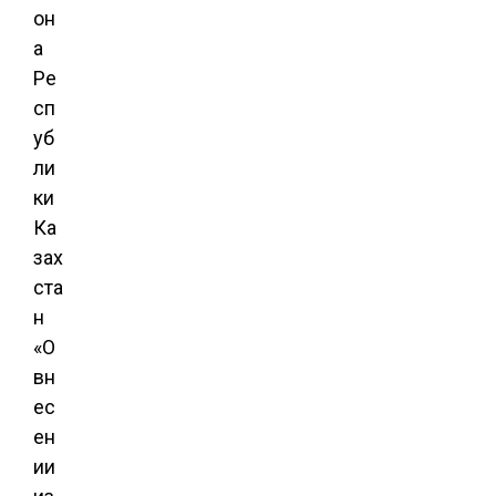
он
а
Ре
сп
уб
ли
ки
Ка
зах
ста
н
«О
вн
ес
ен
ии