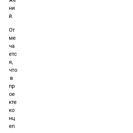
ни
й.
От
ме
ча
етс
я,
что
в
пр
ое
кте
ко
нц
еп