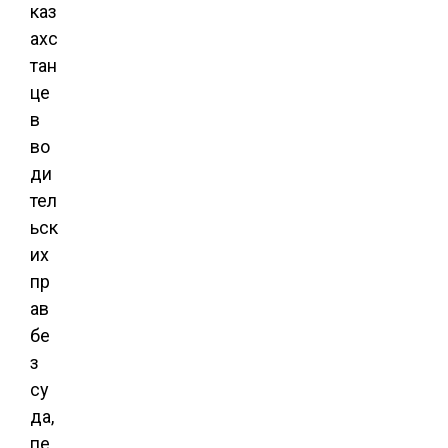
каз
ахс
тан
це
в
во
ди
тел
ьск
их
пр
ав
бе
з
су
да,
пе