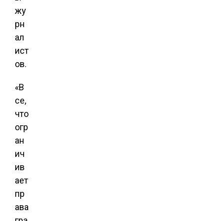
жу
рн
ал
ист
ов.
«В
се,
что
огр
ан
ич
ив
ает
пр
ава
гра