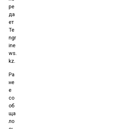
ре
да
ет
Te
ngr
ine
ws.
kz.
Ра
не
е
со
об
ща
ло
сь,