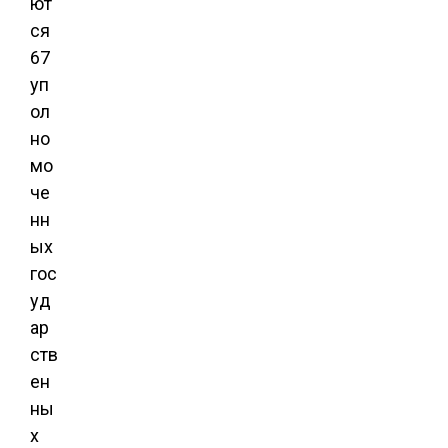
ют
ся
67
уп
ол
но
мо
че
нн
ых
гос
уд
ар
ств
ен
ны
х