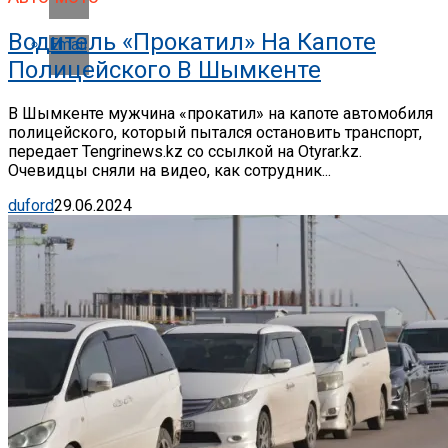
Водитель «прокатил» На Капоте
Email
Полицейского В Шымкенте
В Шымкенте мужчина «прокатил» на капоте автомобиля
полицейского, который пытался остановить транспорт,
передает Tengrinews.kz со ссылкой на Otyrar.kz.
Очевидцы сняли на видео, как сотрудник...
duford
29.06.2024