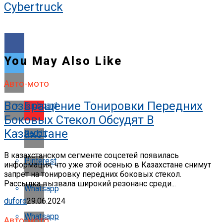
Cybertruck
You May Also Like
Авто-мото
Возвращение Тонировки Передних
Flipboard
Боковых Стекол Обсудят В
Казахстане
Reddit
В казахстанском сегменте соцсетей появилась
Pinterest
информация, что уже этой осенью в Казахстане снимут
запрет на тонировку передних боковых стекол.
Рассылка вызвала широкий резонанс среди...
Whatsapp
duford
29.06.2024
Whatsapp
Авто-мото