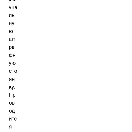
уна
ль
ну
ю
шт
ра
фн
ую
сто
ян
ку.
Пр
ов
од
итс
я