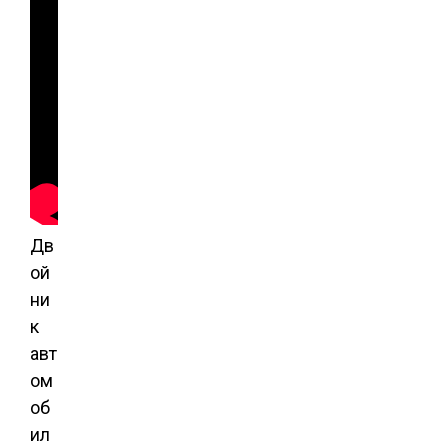
Дв
ой
ни
к
авт
ом
об
ил