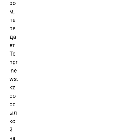
ро
м,
пе
ре
да
ет
Te
ngr
ine
ws.
kz
со
сс
ыл
ко
й
на