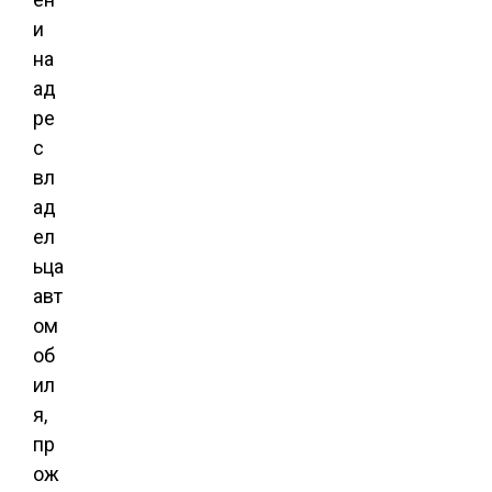
и
на
ад
ре
с
вл
ад
ел
ьца
авт
ом
об
ил
я,
пр
ож