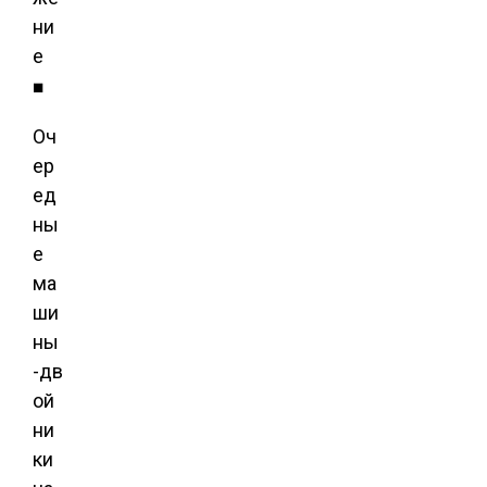
ни
е
■
Оч
ер
ед
ны
е
ма
ши
ны
-дв
ой
ни
ки