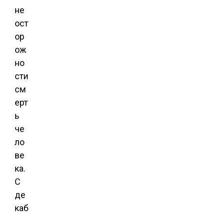
не
ост
ор
ож
но
сти
см
ерт
ь
че
ло
ве
ка.
С
де
каб