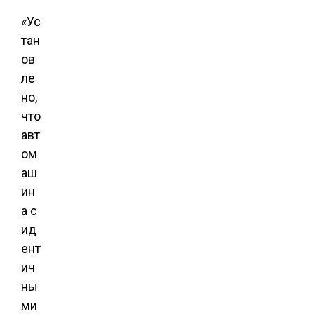
«Ус
тан
ов
ле
но,
что
авт
ом
аш
ин
а с
ид
ент
ич
ны
ми