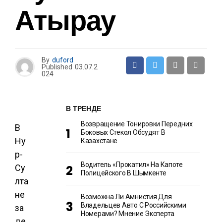
Атырау
By
duford
Published
03.07.2
024
В ТРЕНДЕ
Возвращение Тонировки Передних
В
Боковых Стекол Обсудят В
Ну
Казахстане
р-
Водитель «прокатил» На Капоте
Су
Полицейского В Шымкенте
лта
не
Возможна Ли Амнистия Для
Владельцев Авто С Российскими
за
Номерами? Мнение Эксперта
де