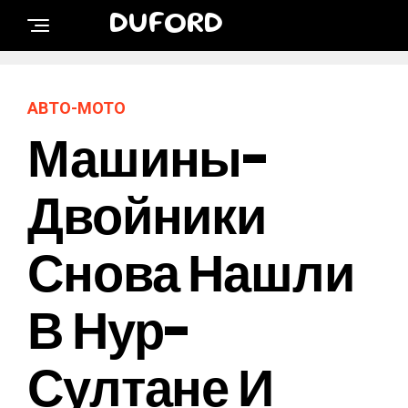
DUFORD
АВТО-МОТО
Машины-
Двойники
Снова Нашли
В Нур-
Султане И