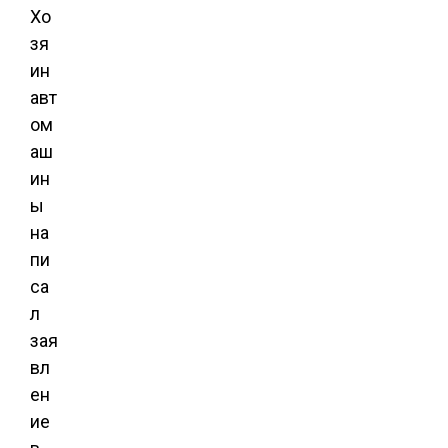
Хо
зя
ин
авт
ом
аш
ин
ы
на
пи
са
л
зая
вл
ен
ие