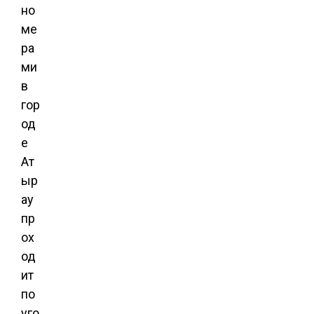
но
ме
ра
ми
в
гор
од
е
Ат
ыр
ау
пр
ох
од
ит
по
уго