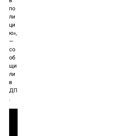
в
по
ли
ци
ю»,
—
со
об
щи
ли
в
ДП
.