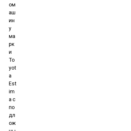
ом
аш
ин
у
ма
рк
и
To
yot
a
Est
im
a с
по
дл
ож
ны