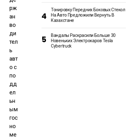
рж
Тонировку Передних Боковых Стекол
На Авто Предложили Вернуть В
ан
Казахстане
во
ди
Вандалы Раскрасили Больше 30
Новеньких Электрокаров Tesla
тел
Cybertruck
ь
авт
о с
по
дд
ел
ьн
ым
гос
но
ме