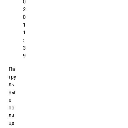
0
2
0
1
1
:
3
9
Па
тру
ль
ны
е
по
ли
це