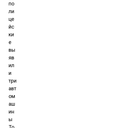
по
ли
це
йс
ки
е
вы
яв
ил
и
три
авт
ом
аш
ин
ы
To