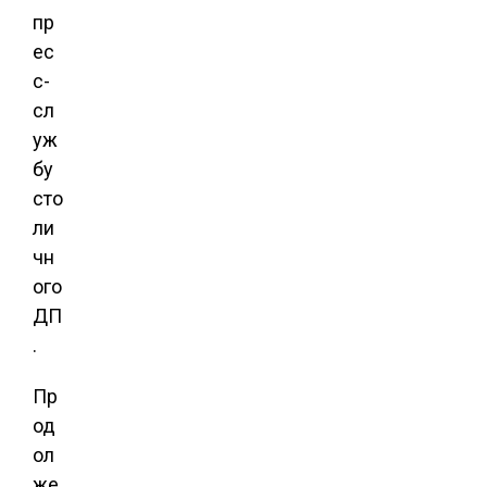
пр
ес
с-
сл
уж
бу
сто
ли
чн
ого
ДП
.
Пр
од
ол
же