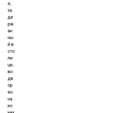
я,
за
де
рж
ан
ны
й в
сто
ли
це,
во
дв
ор
ен
на
ко
мм