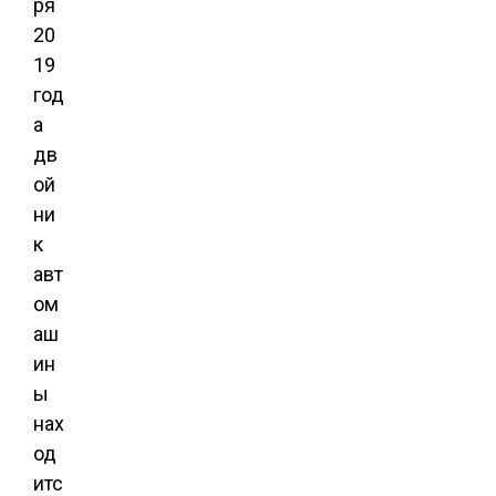
ря
20
19
год
а
дв
ой
ни
к
авт
ом
аш
ин
ы
нах
од
итс