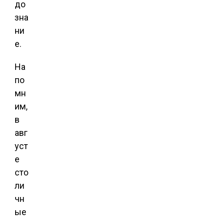
до
зна
ни
е.
На
по
мн
им,
в
авг
уст
е
сто
ли
чн
ые