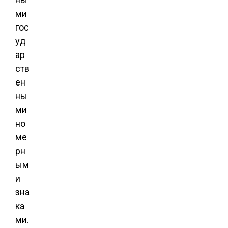
ми
гос
уд
ар
ств
ен
ны
ми
но
ме
рн
ым
и
зна
ка
ми.