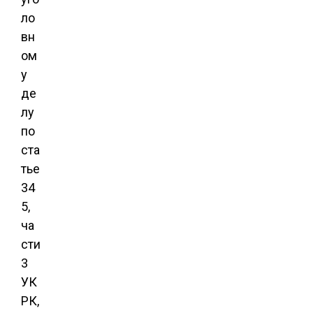
ло
вн
ом
у
де
лу
по
ста
тье
34
5,
ча
сти
3
УК
РК,