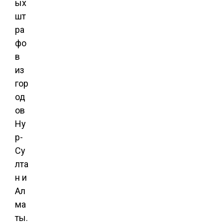
ых
шт
ра
фо
в
из
гор
од
ов
Ну
р-
Су
лта
н и
Ал
ма
ты.