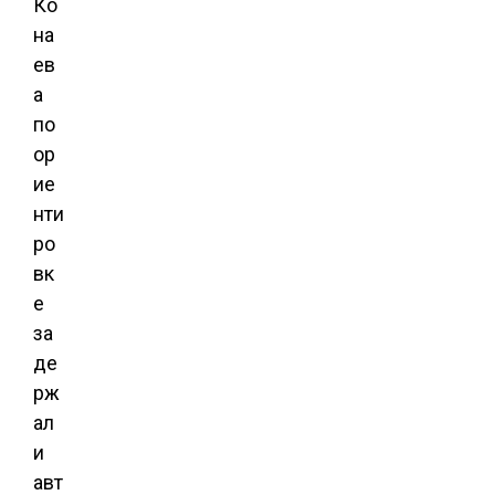
Ко
на
ев
а
по
ор
ие
нти
ро
вк
е
за
де
рж
ал
и
авт