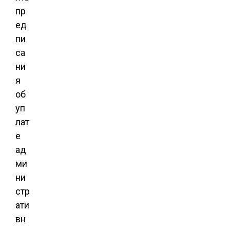
пр
ед
пи
са
ни
я
об
уп
лат
е
ад
ми
ни
стр
ати
вн