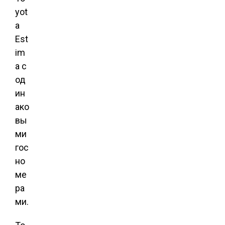
yot
a
Est
im
a с
од
ин
ако
вы
ми
гос
но
ме
ра
ми.