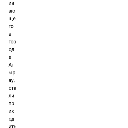
ив
аю
ще
го
в
гор
од
е
Ат
ыр
ау,
ста
ли
пр
их
од
ить