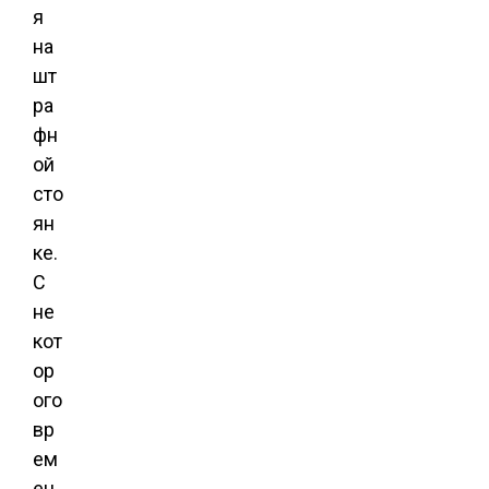
я
на
шт
ра
фн
ой
сто
ян
ке.
С
не
кот
ор
ого
вр
ем
ен