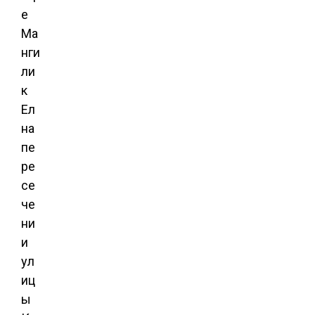
е
Ма
нги
ли
к
Ел
на
пе
ре
се
че
ни
и
ул
иц
ы