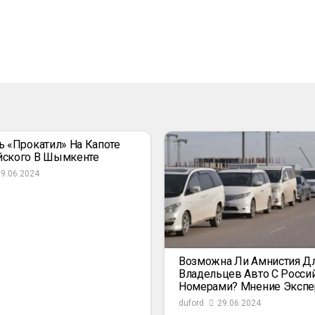
ь «прокатил» На Капоте
йского В Шымкенте
29.06.2024
Возможна Ли Амнистия Д
Владельцев Авто С Росси
Номерами? Мнение Экспе
duford
29.06.2024