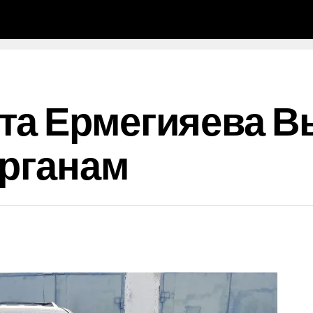
та Ермегияева В
органам