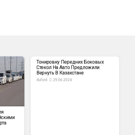
Тонировку Передних Боковых
Стекол На Авто Предложили
Вернуть В Казахстане
duford
29.06.2024
ля
йскими
рта