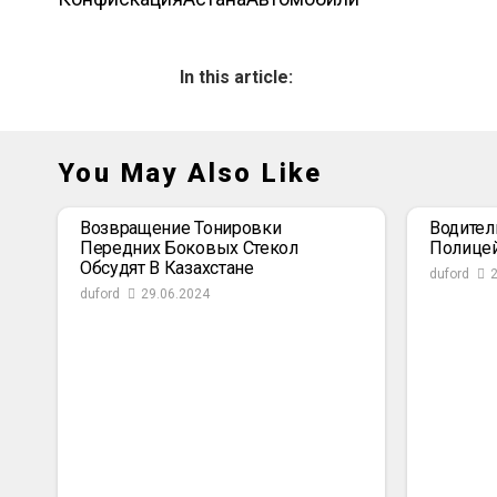
In this article:
You May Also Like
Возвращение Тонировки
Водител
Передних Боковых Стекол
Полице
Обсудят В Казахстане
duford
duford
29.06.2024