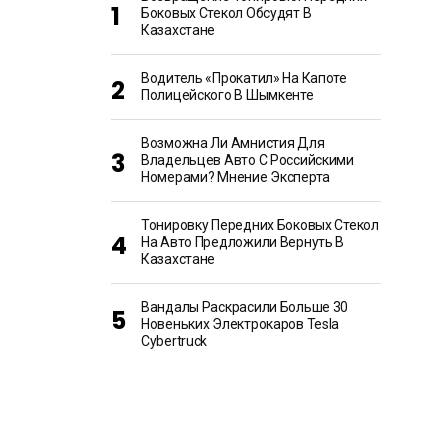
Боковых Стекол Обсудят В
Казахстане
Водитель «прокатил» На Капоте
Полицейского В Шымкенте
Возможна Ли Амнистия Для
Владельцев Авто С Российскими
Номерами? Мнение Эксперта
Тонировку Передних Боковых Стекол
На Авто Предложили Вернуть В
Казахстане
Вандалы Раскрасили Больше 30
Новеньких Электрокаров Tesla
Cybertruck