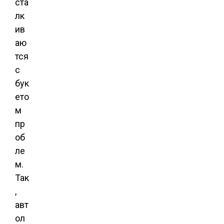
ста
лк
ив
аю
тся
с
бук
ето
м
пр
об
ле
м.
Так
,
авт
ол