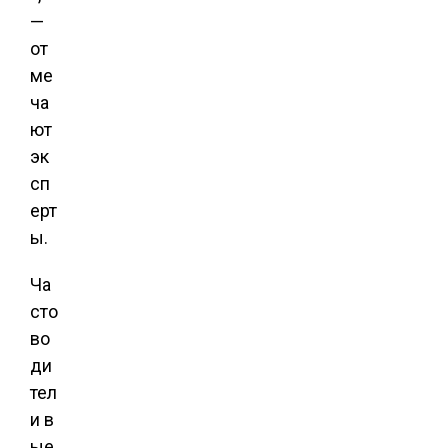
—
от
ме
ча
ют
эк
сп
ерт
ы.
Ча
сто
во
ди
тел
и в
ые