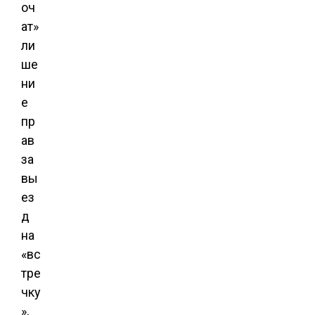
оч
ат»
ли
ше
ни
е
пр
ав
за
вы
ез
д
на
«вс
тре
чку
»,