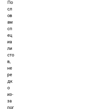
По
сл
ов
ам
сп
ец
иа
ли
сто
в,
не
ре
дк
о
из-
за
пог