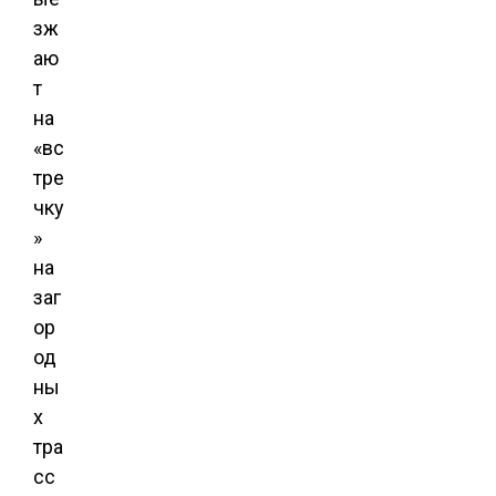
зж
аю
т
на
«вс
тре
чку
»
на
заг
ор
од
ны
х
тра
сс