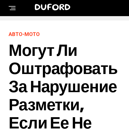
DUFORD
АВТО-МОТО
Могут Ли
Оштрафовать
За Нарушение
Разметки,
Если Ее Не