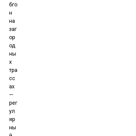
бго
н
на
заг
ор
од
ны
х
тра
сс
ах
—
рег
ул
яр
ны
й