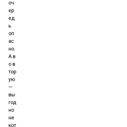
оч
ер
ед
ь
оп
ас
но.
А в
о в
тор
ую
—
вы
год
но
не
кот