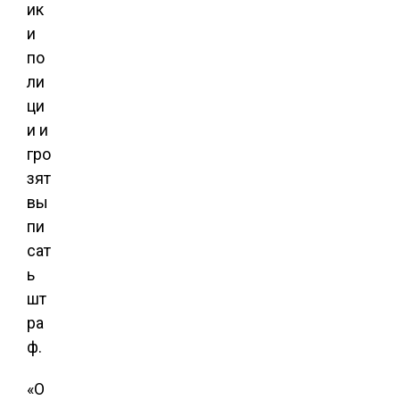
ик
и
по
ли
ци
и и
гро
зят
вы
пи
сат
ь
шт
ра
ф.
«О