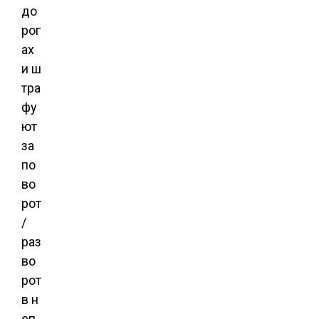
до
рог
ах
и ш
тра
фу
ют
за
по
во
рот
/
раз
во
рот
в н
еп