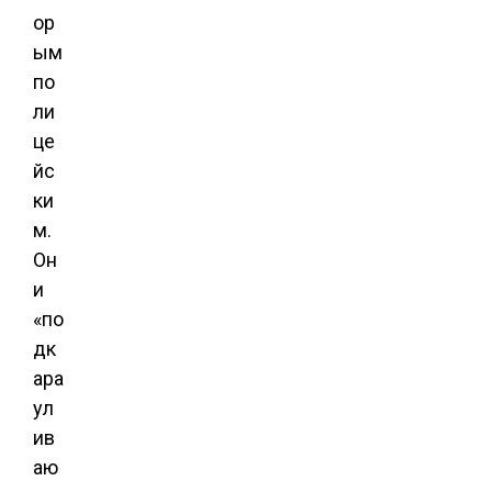
ор
ым
по
ли
це
йс
ки
м.
Он
и
«по
дк
ара
ул
ив
аю