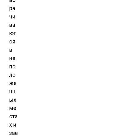
ра
чи
ва
ют
ся
в
не
по
ло
же
нн
ых
ме
ста
х и
зае