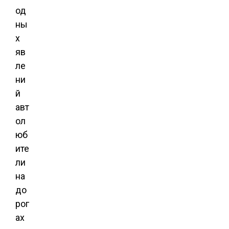
од
ны
х
яв
ле
ни
й
авт
ол
юб
ите
ли
на
до
рог
ах