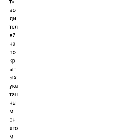
т»
во
ди
тел
ей
на
по
кр
ыт
ых
ука
тан
ны
м
сн
его
м