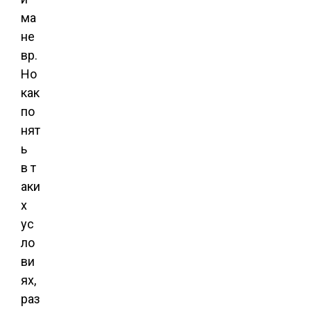
ма
не
вр.
Но
как
по
нят
ь
в т
аки
х
ус
ло
ви
ях,
раз