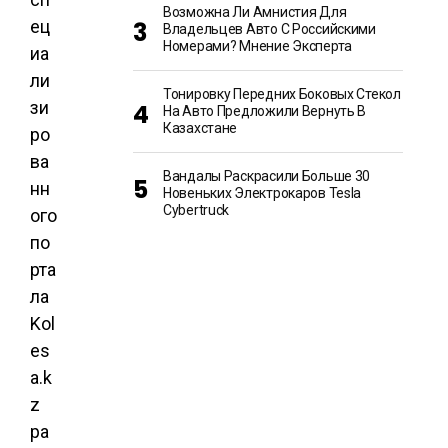
Возможна Ли Амнистия Для
ец
Владельцев Авто С Российскими
Номерами? Мнение Эксперта
иа
ли
Тонировку Передних Боковых Стекол
зи
На Авто Предложили Вернуть В
Казахстане
ро
ва
Вандалы Раскрасили Больше 30
нн
Новеньких Электрокаров Tesla
Cybertruck
ого
по
рта
ла
Kol
es
a.k
z
ра