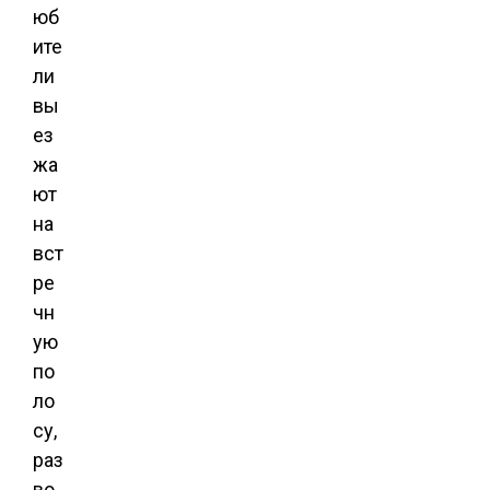
юб
ите
ли
вы
ез
жа
ют
на
вст
ре
чн
ую
по
ло
су,
раз
во