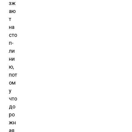
зж
аю
т
на
сто
п-
ли
ни
ю,
пот
ом
у
что
до
ро
жн
ая