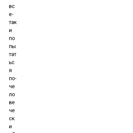
вс
е-
так
и
по
пы
тат
ьс
я
по-
че
ло
ве
че
ск
и