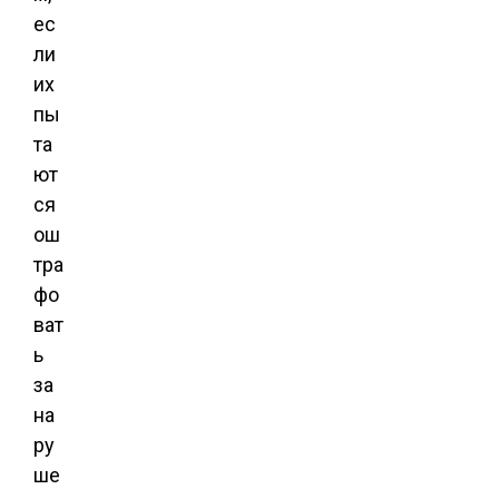
ес
ли
их
пы
та
ют
ся
ош
тра
фо
ват
ь
за
на
ру
ше