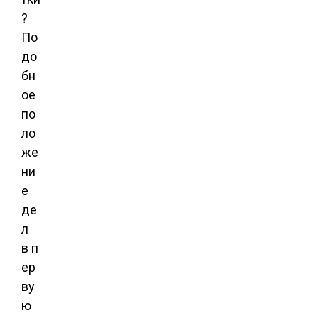
?
По
до
бн
ое
по
ло
же
ни
е
де
л
в п
ер
ву
ю