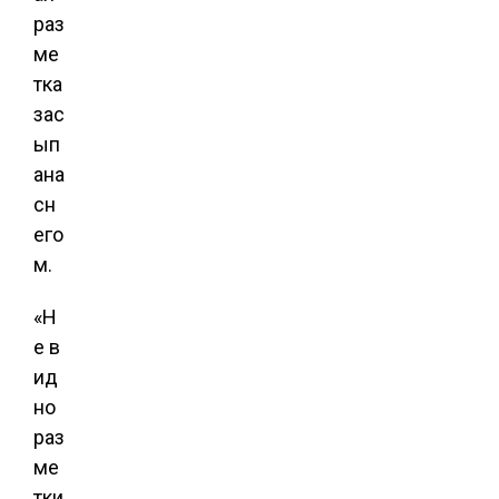
раз
ме
тка
зас
ып
ана
сн
его
м.
«Н
е в
ид
но
раз
ме
тки