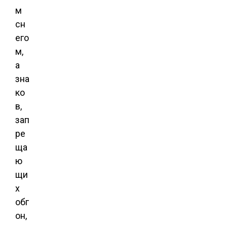
м
сн
его
м,
а
зна
ко
в,
зап
ре
ща
ю
щи
х
обг
он,