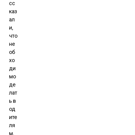
сс
каз
ал
и,
что
не
об
хо
ди
мо
де
лат
ь в
од
ите
ля
м,