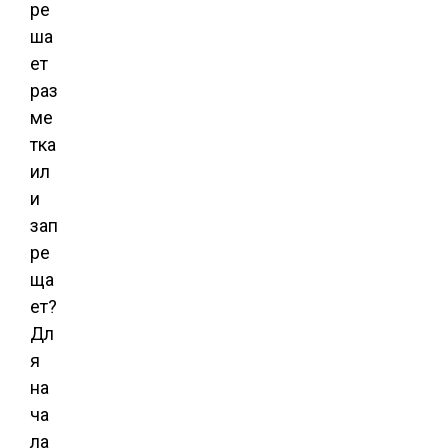
ре
ша
ет
раз
ме
тка
ил
и
зап
ре
ща
ет?
Дл
я
на
ча
ла