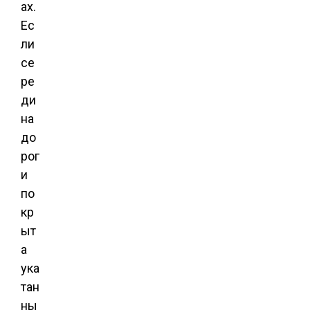
ах.
Ес
ли
се
ре
ди
на
до
рог
и
по
кр
ыт
а
ука
тан
ны