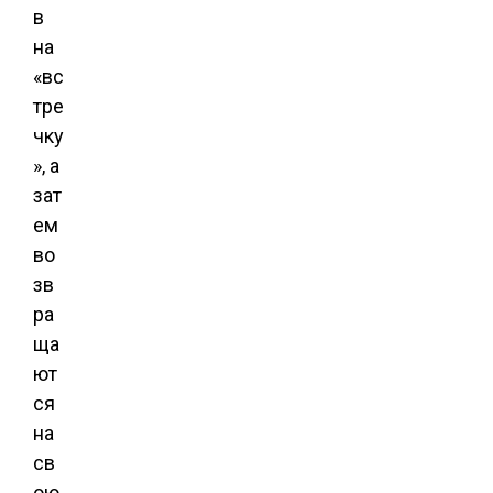
в
на
«вс
тре
чку
», а
зат
ем
во
зв
ра
ща
ют
ся
на
св
ою