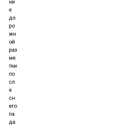
ни
е
до
ро
жн
ой
раз
ме
тки
по
сл
е
сн
его
па
да.