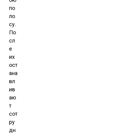
по
ло
су.
По
сл
е
их
ост
ана
вл
ив
аю
т
сот
ру
дн