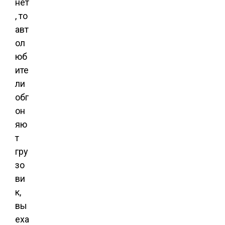
нет
, то
авт
ол
юб
ите
ли
обг
он
яю
т
гру
зо
ви
к,
вы
еха