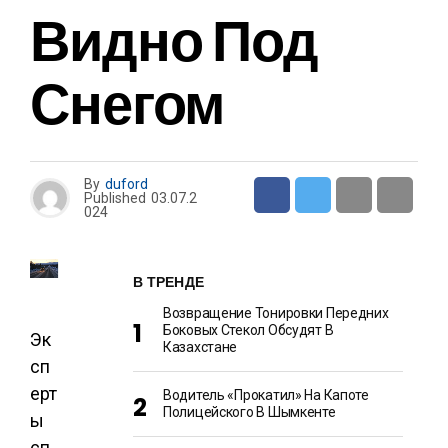
Видно Под
Снегом
By
duford
Published
03.07.2
024
В ТРЕНДЕ
Возвращение Тонировки Передних
Боковых Стекол Обсудят В
Эк
Казахстане
сп
ерт
Водитель «прокатил» На Капоте
Полицейского В Шымкенте
ы
сп