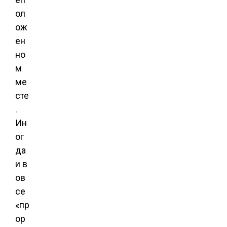
ол
ож
ен
но
м
ме
сте
.
Ин
ог
да
и в
ов
се
«пр
ор