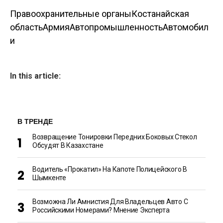
Правоохранительные органы
Костанайская
область
Армия
Автопромышленность
Автомобил
и
In this article:
В ТРЕНДЕ
Возвращение Тонировки Передних Боковых Стекол
Обсудят В Казахстане
Водитель «прокатил» На Капоте Полицейского В
Шымкенте
Возможна Ли Амнистия Для Владельцев Авто С
Российскими Номерами? Мнение Эксперта