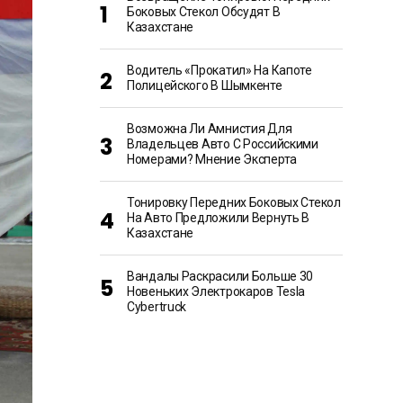
Боковых Стекол Обсудят В
Казахстане
Водитель «прокатил» На Капоте
Полицейского В Шымкенте
Возможна Ли Амнистия Для
Владельцев Авто С Российскими
Номерами? Мнение Эксперта
Тонировку Передних Боковых Стекол
На Авто Предложили Вернуть В
Казахстане
Вандалы Раскрасили Больше 30
Новеньких Электрокаров Tesla
Cybertruck