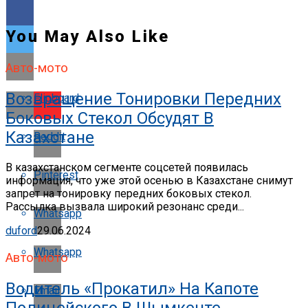
You May Also Like
Авто-мото
Возвращение Тонировки Передних
Flipboard
Боковых Стекол Обсудят В
Казахстане
Reddit
В казахстанском сегменте соцсетей появилась
Pinterest
информация, что уже этой осенью в Казахстане снимут
запрет на тонировку передних боковых стекол.
Рассылка вызвала широкий резонанс среди...
Whatsapp
duford
29.06.2024
Whatsapp
Авто-мото
Водитель «прокатил» На Капоте
Email
Полицейского В Шымкенте