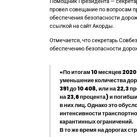
Помощник Президента — секретар
провел совещание по вопросам п
обеспечения безопасности дорож
ссылкой на сайт Акорды.
Отмечается, что секретарь Совбе
обеспечению безопасности доро
«По итогам 10 месяцев 202
уменьшение количества дор
391 до 10 408, или на 22,3 п
на 23,6 процента) и погибших
в них лиц. Однако это обус
интенсивности транспортно
карантинных ограничений.
В то же время на дорогах с