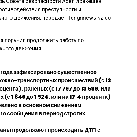
ь Совета безопасности Асет Исекешев
ротиводействия преступности и
ного движения, передает Tengrinews.kz со
за поручил продолжить работу по
жного движения.
0 года зафиксировано существенное
ожно-транспортных происшествий (с 13
роцента), раненых (с 17 797 до 13 599, или
 (с 1 846 до 1 524, или на 17,4 процента)
ловлено в основном снижением
го сообщения в период строгих
траны
продолжают происходить ДТП с