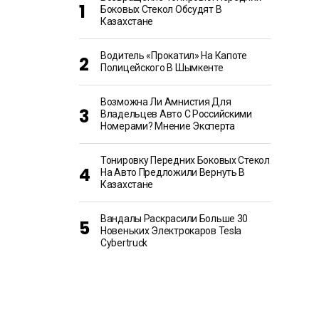
Боковых Стекол Обсудят В
Казахстане
Водитель «прокатил» На Капоте
Полицейского В Шымкенте
Возможна Ли Амнистия Для
Владельцев Авто С Российскими
Номерами? Мнение Эксперта
Тонировку Передних Боковых Стекол
На Авто Предложили Вернуть В
Казахстане
Вандалы Раскрасили Больше 30
Новеньких Электрокаров Tesla
Cybertruck