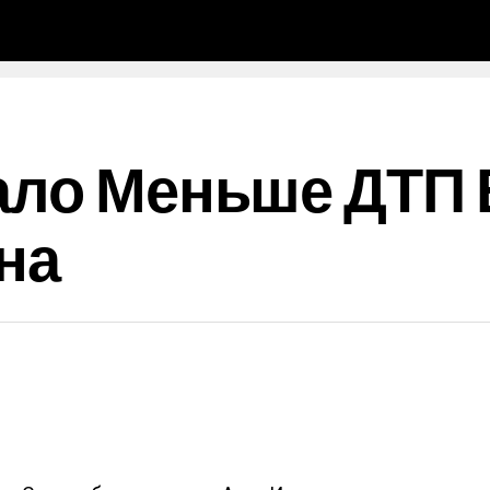
ало Меньше ДТП 
на