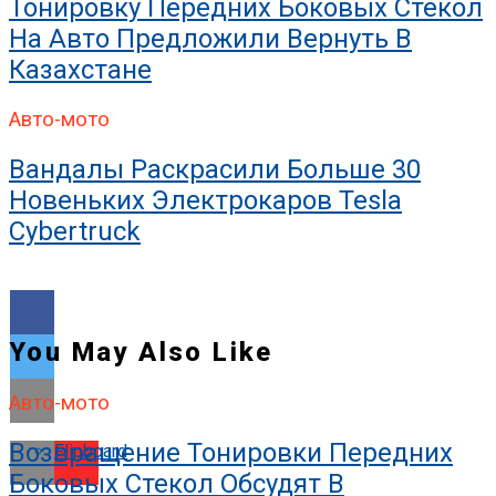
Тонировку Передних Боковых Стекол
На Авто Предложили Вернуть В
Казахстане
Авто-мото
Вандалы Раскрасили Больше 30
Новеньких Электрокаров Tesla
Cybertruck
You May Also Like
Авто-мото
Возвращение Тонировки Передних
Flipboard
Боковых Стекол Обсудят В