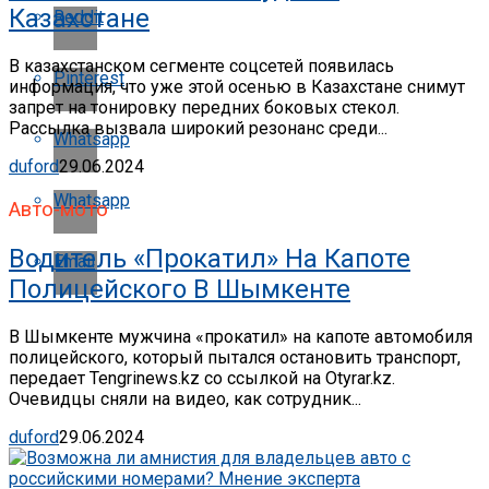
Казахстане
Reddit
В казахстанском сегменте соцсетей появилась
Pinterest
информация, что уже этой осенью в Казахстане снимут
запрет на тонировку передних боковых стекол.
Рассылка вызвала широкий резонанс среди...
Whatsapp
duford
29.06.2024
Whatsapp
Авто-мото
Водитель «прокатил» На Капоте
Email
Полицейского В Шымкенте
В Шымкенте мужчина «прокатил» на капоте автомобиля
полицейского, который пытался остановить транспорт,
передает Tengrinews.kz со ссылкой на Otyrar.kz.
Очевидцы сняли на видео, как сотрудник...
duford
29.06.2024