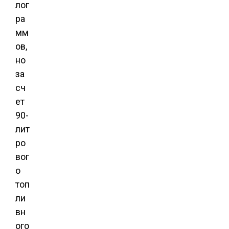
лог
ра
мм
ов,
но
за
сч
ет
90-
лит
ро
вог
о
топ
ли
вн
ого