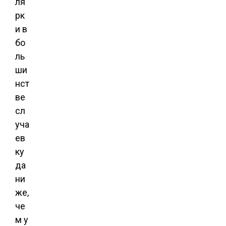
ля
рк
и в
бо
ль
ши
нст
ве
сл
уча
ев
ку
да
ни
же,
че
м у