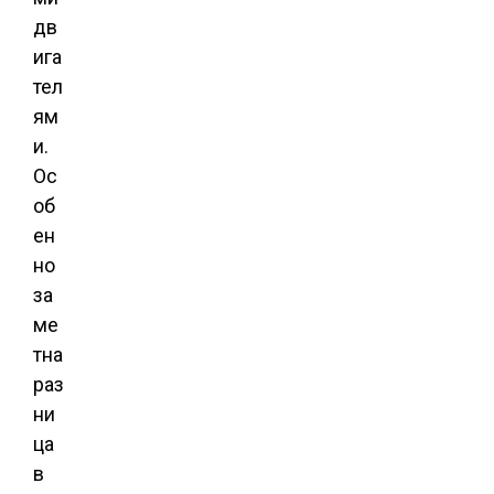
дв
ига
тел
ям
и.
Ос
об
ен
но
за
ме
тна
раз
ни
ца
в