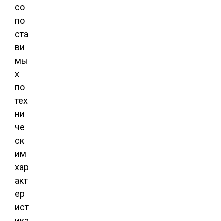
со
по
ста
ви
мы
х
по
тех
ни
че
ск
им
хар
акт
ер
ист
ика