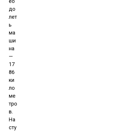
ео
до
лет
ь
ма
ши
на
—
17
86
ки
ло
ме
тро
в.
На
сту