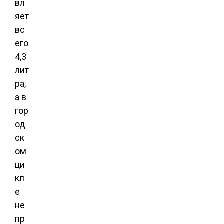
вл
яет
вс
его
4,3
лит
ра,
а в
гор
од
ск
ом
ци
кл
е
не
пр