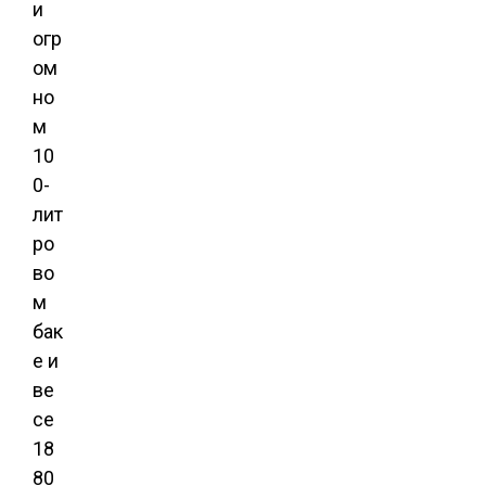
и
огр
ом
но
м
10
0-
лит
ро
во
м
бак
е и
ве
се
18
80