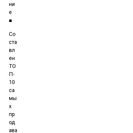
ни
е
■
Со
ста
вл
ен
ТО
П-
10
са
мы
х
пр
од
ава