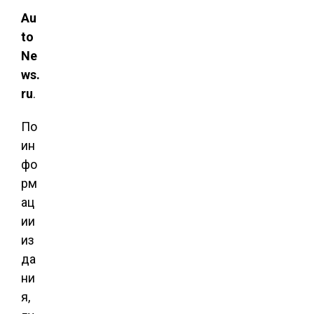
Au
to
Ne
ws.
ru
.
По
ин
фо
рм
ац
ии
из
да
ни
я,