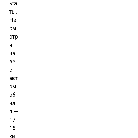
ьта
ты.
Не
см
отр
я
на
ве
с
авт
ом
об
ил
я —
17
15
ки