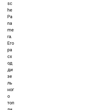
sc
he
Pa
na
me
ra.
Его
ра
сх
од
ди
зе
ль
ног
о
топ
ли