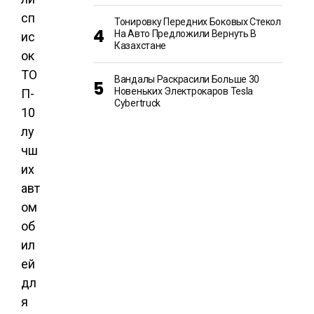
сп
Тонировку Передних Боковых Стекол
На Авто Предложили Вернуть В
ис
Казахстане
ок
ТО
Вандалы Раскрасили Больше 30
Новеньких Электрокаров Tesla
П-
Cybertruck
10
лу
чш
их
авт
ом
об
ил
ей
дл
я