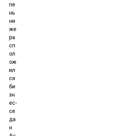
пе
нь
ни
же
ра
сп
ол
ож
ил
ся
би
зн
ес-
се
да
н
Au