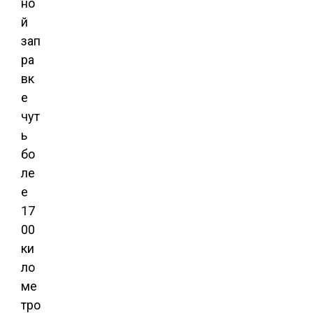
но
й
зап
ра
вк
е
чут
ь
бо
ле
е
17
00
ки
ло
ме
тро