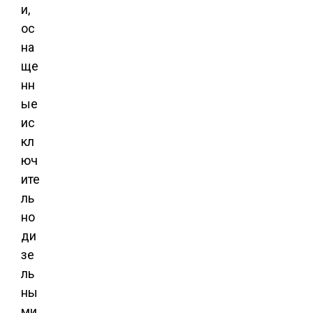
и,
ос
на
ще
нн
ые
ис
кл
юч
ите
ль
но
ди
зе
ль
ны
ми