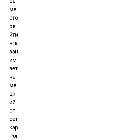
ое
ме
сто
ре
йти
нга
зан
им
ает
не
ме
цк
ий
сп
орт
кар
Por