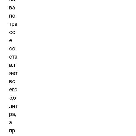
ва
по
тра
сс
е
со
ста
вл
яет
вс
его
5,6
лит
ра,
а
пр