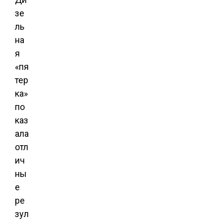
зе
ль
на
я
«пя
тер
ка»
по
каз
ала
отл
ич
ны
е
ре
зул