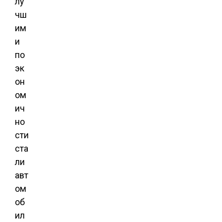
лу
чш
им
и
по
эк
он
ом
ич
но
сти
ста
ли
авт
ом
об
ил