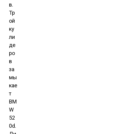
в.
Тр
ой
ку
ли
де
ро
в
за
мы
кае
т
BM
W
52
0d.
Ди