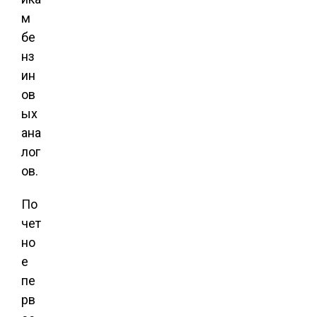
м
бе
нз
ин
ов
ых
ана
лог
ов.
По
чет
но
е
пе
рв