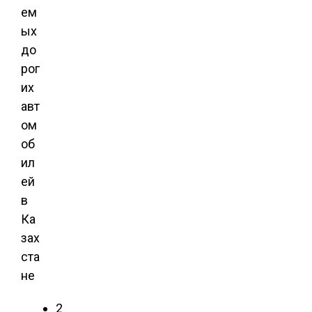
ем
ых
до
рог
их
авт
ом
об
ил
ей
в
Ка
зах
ста
не
2