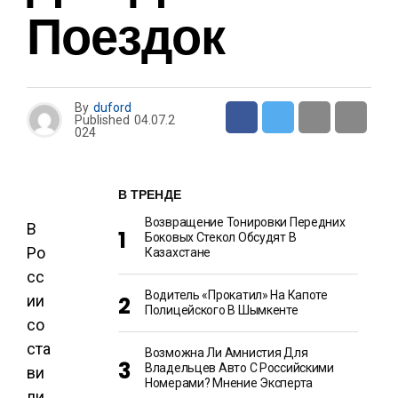
Поездок
By
duford
Published
04.07.2
024
В ТРЕНДЕ
Возвращение Тонировки Передних
В
Боковых Стекол Обсудят В
Ро
Казахстане
сс
Водитель «прокатил» На Капоте
ии
Полицейского В Шымкенте
со
ста
Возможна Ли Амнистия Для
Владельцев Авто С Российскими
ви
Номерами? Мнение Эксперта
ли