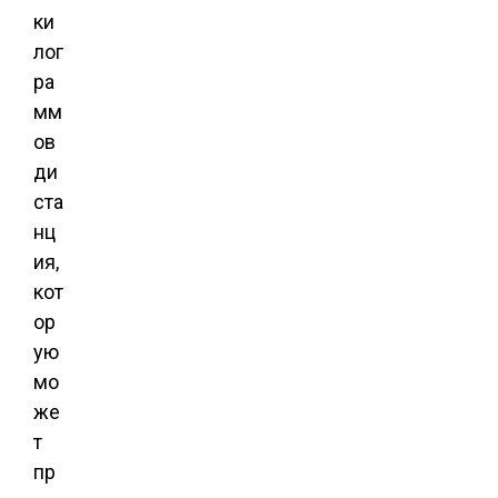
ки
лог
ра
мм
ов
ди
ста
нц
ия,
кот
ор
ую
мо
же
т
пр