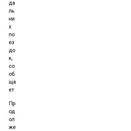
да
ль
ни
х
по
ез
до
к,
со
об
ща
ет
Пр
од
ол
же