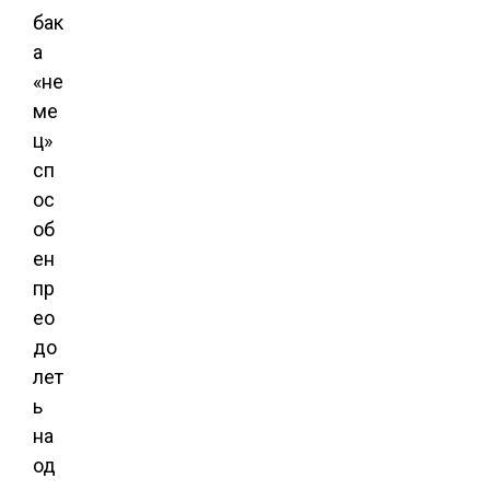
бак
а
«не
ме
ц»
сп
ос
об
ен
пр
ео
до
лет
ь
на
од