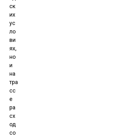
ск
их
ус
ло
ви
ях,
но
и
на
тра
сс
е
ра
сх
од
со