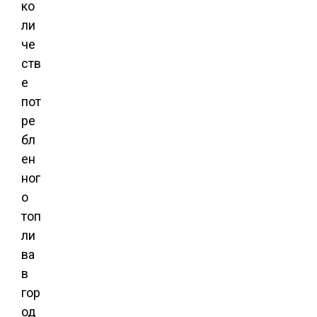
ко
ли
че
ств
е
пот
ре
бл
ен
ног
о
топ
ли
ва
в
гор
од