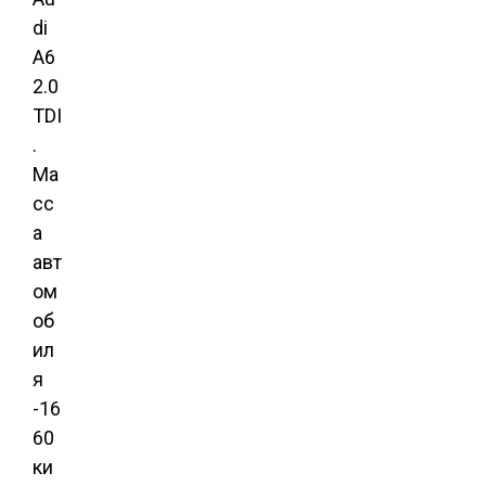
di
A6
2.0
TDI
.
Ма
сс
а
авт
ом
об
ил
я
-16
60
ки