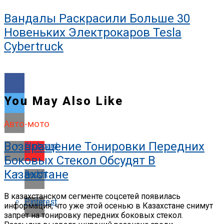
Вандалы Раскрасили Больше 30
Новеньких Электрокаров Tesla
Cybertruck
You May Also Like
Авто-мото
Возвращение Тонировки Передних
Flipboard
Боковых Стекол Обсудят В
Казахстане
Reddit
В казахстанском сегменте соцсетей появилась
Pinterest
информация, что уже этой осенью в Казахстане снимут
запрет на тонировку передних боковых стекол.