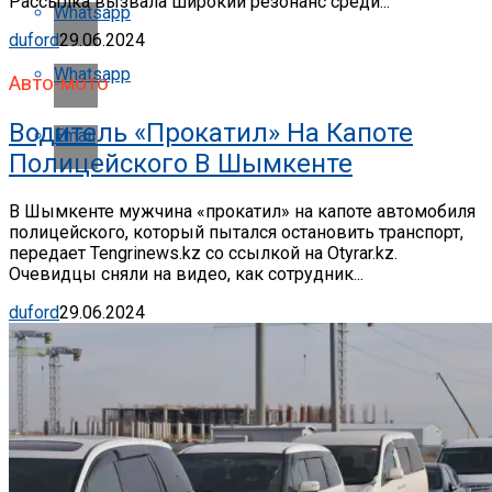
Рассылка вызвала широкий резонанс среди...
Whatsapp
duford
29.06.2024
Whatsapp
Авто-мото
Водитель «прокатил» На Капоте
Email
Полицейского В Шымкенте
В Шымкенте мужчина «прокатил» на капоте автомобиля
полицейского, который пытался остановить транспорт,
передает Tengrinews.kz со ссылкой на Otyrar.kz.
Очевидцы сняли на видео, как сотрудник...
duford
29.06.2024