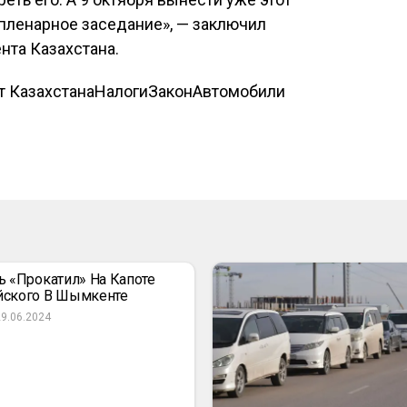
 пленарное заседание», — заключил
та Казахстана.
 Казахстана
Налоги
Закон
Автомобили
ь «прокатил» На Капоте
йского В Шымкенте
29.06.2024