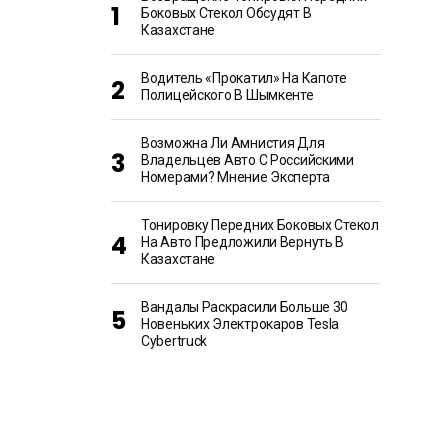
Боковых Стекол Обсудят В
Казахстане
Водитель «прокатил» На Капоте
Полицейского В Шымкенте
Возможна Ли Амнистия Для
Владельцев Авто С Российскими
Номерами? Мнение Эксперта
Тонировку Передних Боковых Стекол
На Авто Предложили Вернуть В
Казахстане
Вандалы Раскрасили Больше 30
Новеньких Электрокаров Tesla
Cybertruck