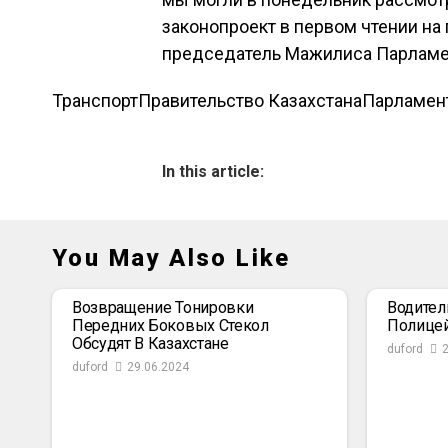
законопроект в первом чтении на
председатель Мажилиса Парламен
Транспорт
Правительство Казахстана
Парламент
In this article:
You May Also Like
Возвращение Тонировки
Водител
Передних Боковых Стекол
Полице
Обсудят В Казахстане
duford
duford
29.06.2024